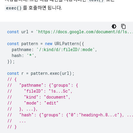
exec()
를 호출하면 됩니다.
const
url
=
'https://docs.google.com/document/d/1s..
const
pattern
=
new
URLPattern
({
pathname
:
'/:kind/d/:fileID/:mode'
,
hash
:
'*'
,
});
const
r
=
pattern
.
exec
(
url
);
// {
//   "pathname": {"groups": {
//     "fileID": "1s...5c",
//     "kind": "document",
//     "mode": "edit"
//   }, ...},
//   "hash": {"groups": {"0":"heading=h.8...c"}, ..
//   ...
// }