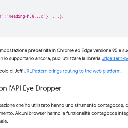
0":"heading=h.8...c"}, ...},
 impostazione predefinita in Chrome ed Edge versione 95 e suc
lo supportano ancora, puoi utilizzare la libreria
urlpattern-po
ticolo di Jeff
URLPattern brings routing to the web platform
.
con l'API Eye Dropper
ttazione che ho utilizzato hanno uno strumento contagocce, 
elemento. Alcuni browser hanno la funzionalità contagocce inte
eale.