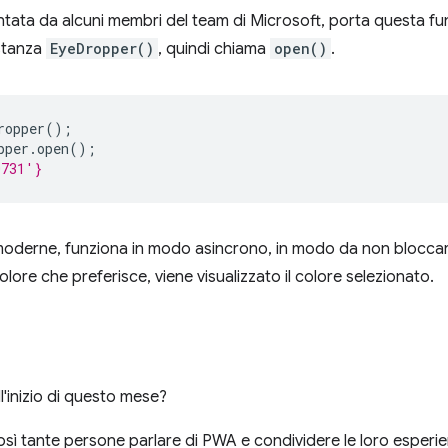
ata da alcuni membri del team di Microsoft, porta questa fun
istanza
EyeDropper()
, quindi chiama
open()
.
ropper
();
pper
.
open
();
0731'}
derne, funziona in modo asincrono, in modo da non bloccare 
olore che preferisce, viene visualizzato il colore selezionato.
l'inizio di questo mese?
sì tante persone parlare di PWA e condividere le loro esperienze