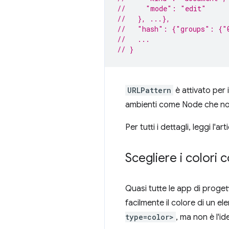
//     "mode": "edit"
//   }, ...},
//   "hash": {"groups": {"
//   ...
// }
URLPattern
è attivato per
ambienti come Node che non 
Per tutti i dettagli, leggi l'ar
Scegliere i colori 
Quasi tutte le app di proge
facilmente il colore di un 
type=color>
, ma non è l'id