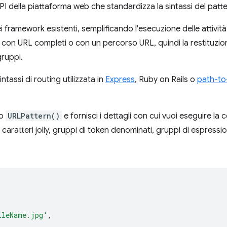
 della piattaforma web che standardizza la sintassi del patter
 framework esistenti, semplificando l'esecuzione delle attivit
con URL completi o con un percorso URL, quindi la restituzione
ruppi.
intassi di routing utilizzata in
Express
, Ruby on Rails o
path-to
vo
URLPattern()
e fornisci i dettagli con cui vuoi eseguire la 
ratteri jolly, gruppi di token denominati, gruppi di espression
ileName.jpg'
,