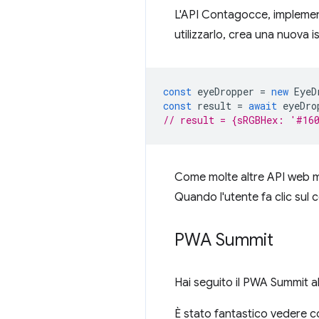
L'API Contagocce, implement
utilizzarlo, crea una nuova 
const
eyeDropper
=
new
EyeD
const
result
=
await
eyeDro
// result = {sRGBHex: '#16
Come molte altre API web mo
Quando l'utente fa clic sul c
PWA Summit
Hai seguito il PWA Summit al
È stato fantastico vedere co