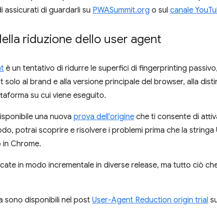
i assicurati di guardarli su
PWASummit.org
o sul
canale YouT
della riduzione dello user agent
nt
è un tentativo di ridurre le superfici di fingerprinting passiv
t solo al brand e alla versione principale del browser, alla dis
attaforma su cui viene eseguito.
disponibile una nuova
prova dell'origine
che ti consente di attiv
o, potrai scoprire e risolvere i problemi prima che la stringa U
 in Chrome.
ate in modo incrementale in diverse release, ma tutto ciò che 
gia sono disponibili nel post
User-Agent Reduction origin trial
s