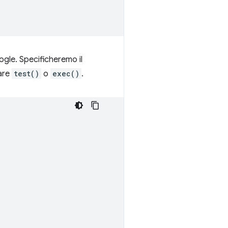
gle. Specificheremo il
mare
test()
o
exec()
.