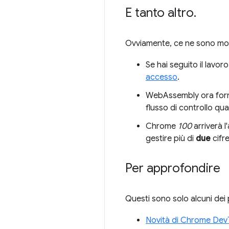
E tanto altro
.
Ovviamente, ce ne sono molti
Se hai seguito il lavoro 
accesso
.
WebAssembly ora forn
flusso di controllo q
Chrome
100
arriverà l
gestire più di
due
cifre
Per approfondire
Questi sono solo alcuni dei p
Novità di Chrome DevT