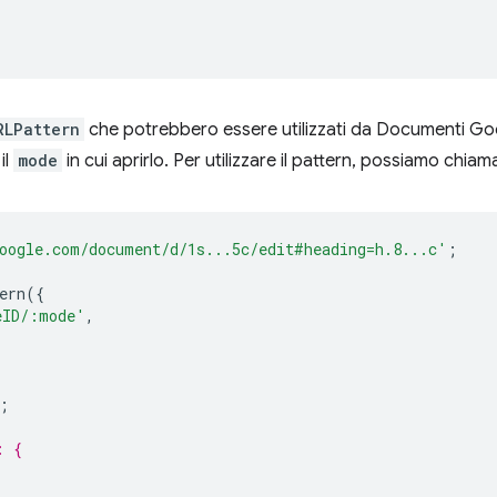
RLPattern
che potrebbero essere utilizzati da Documenti Goo
il
mode
in cui aprirlo. Per utilizzare il pattern, possiamo chia
oogle.com/document/d/1s...5c/edit#heading=h.8...c'
;
ern
({
eID/:mode'
,
;
: {
,