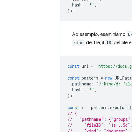
hash
:
'*'
,
});
Ad esempio, esaminiamo
U
kind
del file, il
ID
del file e 
const
url
=
'https://docs.g
const
pattern
=
new
URLPatt
pathname
:
'/:kind/d/:fil
hash
:
'*'
,
});
const
r
=
pattern
.
exec
(
url
)
// {
//   "pathname": {"groups"
//     "fileID": "1s...5c"
//     "kind": "document",