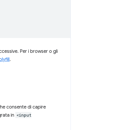
cessive. Per i browser o gli
lyfill
.
che consente di capire
grata in
<input