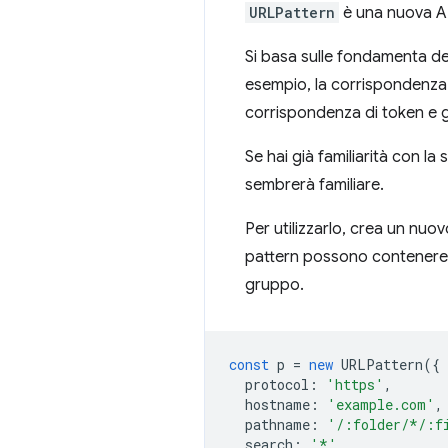
URLPattern
è una nuova API
Si basa sulle fondamenta dei
esempio, la corrispondenza 
corrispondenza di token e g
Se hai già familiarità con la s
sembrerà familiare.
Per utilizzarlo, crea un nuo
pattern possono contenere ca
gruppo.
const
p
=
new
URLPattern
({
protocol
:
'https'
,
hostname
:
'example.com'
,
pathname
:
'/:folder/*/:f
search
:
'*'
,