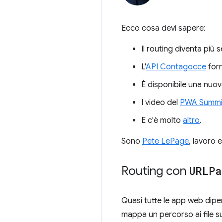
Ecco cosa devi sapere:
Il routing diventa più
L'
API Contagocce
forn
È disponibile una nuova
I video del
PWA Summi
E c'è molto
altro
.
Sono
Pete LePage
, lavoro 
Routing con
URLPa
Quasi tutte le app web dipe
mappa un percorso ai file s