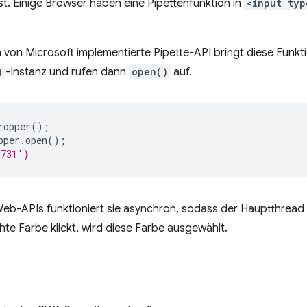
sst. Einige Browser haben eine Pipettenfunktion in
<input typ
n von Microsoft implementierte Pipette-API bringt diese Funkt
)
-Instanz und rufen dann
open()
auf.
ropper
();
pper
.
open
();
0731'}
eb-APIs funktioniert sie asynchron, sodass der Hauptthread n
te Farbe klickt, wird diese Farbe ausgewählt.