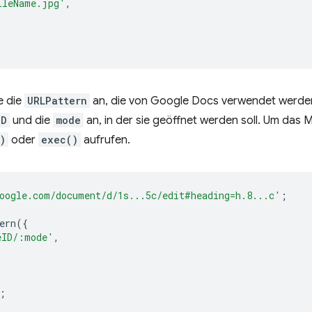
ileName.jpg'
,
e die
URLPattern
an, die von Google Docs verwendet werden
ID
und die
mode
an, in der sie geöffnet werden soll. Um das
)
oder
exec()
aufrufen.
oogle.com/document/d/1s...5c/edit#heading=h.8...c'
;
ern
({
eID/:mode'
,
;