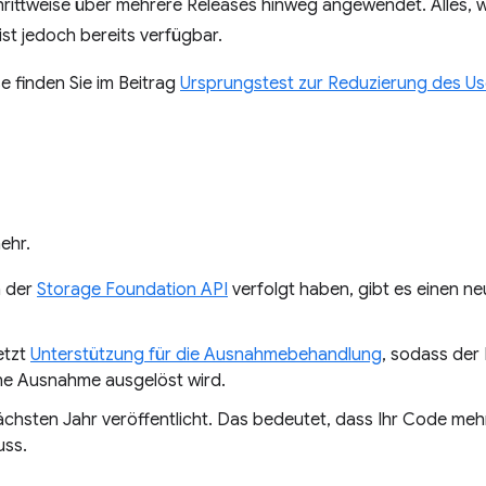
ittweise über mehrere Releases hinweg angewendet. Alles, w
st jedoch bereits verfügbar.
se finden Sie im Beitrag
Ursprungstest zur Reduzierung des U
ehr.
n der
Storage Foundation API
verfolgt haben, gibt es einen n
etzt
Unterstützung für die Ausnahmebehandlung
, sodass der
ne Ausnahme ausgelöst wird.
ächsten Jahr veröffentlicht. Das bedeutet, dass Ihr Code meh
uss.