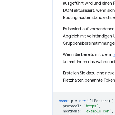
ausgeführt wird und einen P
DOM aktualisiert, wenn sich
Routingmuster standardisier
Es basiert auf vorhandenen
Abgleich mit vollständige
Gruppenübereinstimmunge
Wenn Sie bereits mit der in
kommt Ihnen das wahrschein
Erstellen Sie dazu eine neu
Platzhalter, benannte Toke
const
p
=
new
URLPattern
({
protocol
:
'https'
,
hostname
:
'example.com'
,