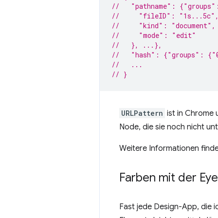
//   "pathname": {"groups"
//     "fileID": "1s...5c"
//     "kind": "document",
//     "mode": "edit"
//   }, ...},
//   "hash": {"groups": {"
//   ...
// }
URLPattern
ist in Chrome 
Node, die sie noch nicht un
Weitere Informationen finde
Farben mit der Ey
Fast jede Design-App, die i