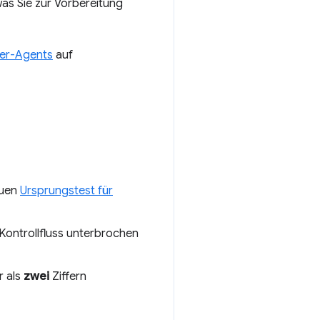
as Sie zur Vorbereitung
ser-Agents
auf
euen
Ursprungstest für
 Kontrollfluss unterbrochen
r als
zwei
Ziffern