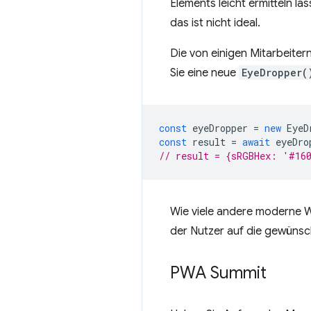
Elements leicht ermitteln lä
das ist nicht ideal.
Die von einigen Mitarbeiter
Sie eine neue
EyeDropper(
const
eyeDropper
=
new
EyeD
const
result
=
await
eyeDro
// result = {sRGBHex: '#16
Wie viele andere moderne W
der Nutzer auf die gewünsch
PWA Summit