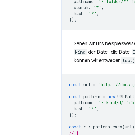
pathname
:
'/:folder/*/:f
search
:
'*'
,
hash
:
'*'
,
});
Sehen wir uns beispielsweis
kind
der Datei, die Datei
können wir entweder
test(
const
url
=
'https://docs.g
const
pattern
=
new
URLPatt
pathname
:
'/:kind/d/:fil
hash
:
'*'
,
});
const
r
=
pattern
.
exec
(
url
)
// {