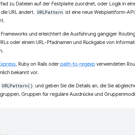
fad zu Dateien auf der Festplatte zuordnet, oder Logik in ei
 die URL ändert.
URLPattern
ist eine neue Webplattform-API, 
t.
 Frameworks und erleichtert die Ausführung gängiger Routing
n URLs oder einem URL-Pfadnamen und Rückgabe von Informat
n.
Express
, Ruby on Rails oder
path-to-regexp
verwendeten Routi
lich bekannt vor.
e
URLPattern()
und geben Sie die Details an, die Sie abglei
ngruppen, Gruppen für reguläre Ausdrücke und Gruppenmodif