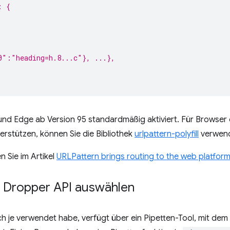
: {
,
0":"heading=h.8...c"}, ...},
und Edge ab Version 95 standardmäßig aktiviert. Für Brows
terstützen, können Sie die Bibliothek
urlpattern-polyfill
verwen
n Sie im Artikel
URLPattern brings routing to the web platfor
e Dropper API auswählen
ch je verwendet habe, verfügt über ein Pipetten-Tool, mit dem 