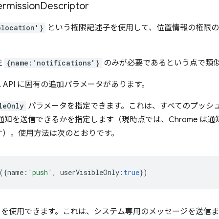
ission
Descriptor
olocation'}
という権限記述子を使用して、位置情報の権限の
性
{name:'notifications'}
のみが必要であるという点で類
 API に固有の追加パラメータがあります。
leOnly
パラメータを指定できます。これは、すべてのプッシュ
通知を送信できるかを指定します（現時点では、Chrome は通
す）。使用方法は次のとおりです。
({
name
:
'push'
,
userVisibleOnly
:
true
})
を使用できます。これは、システム専用のメッセージを送信ま