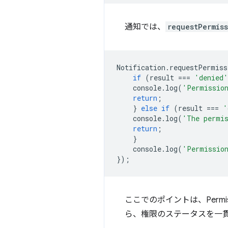
通知では、
requestPermis
Notification
.
requestPermiss
if
(
result
===
'denied'
console
.
log
(
'Permission
return
;
}
else
if
(
result
===
'
console
.
log
(
'The permis
return
;
}
console
.
log
(
'Permission
});
ここでのポイントは、Permi
ら、権限のステータスを一