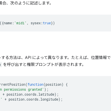
の場合、次のように記述します。
({
name
:
'midi'
,
sysex
:
true
})
する方法は、API によって異なります。たとえば、位置情報で
)
を呼び出すと権限プロンプトが表示されます。
rrentPosition
(
function
(
position
)
{
n permissions granted'
);
'
+
position
.
coords
.
latitude
);
:'
+
position
.
coords
.
longitude
);