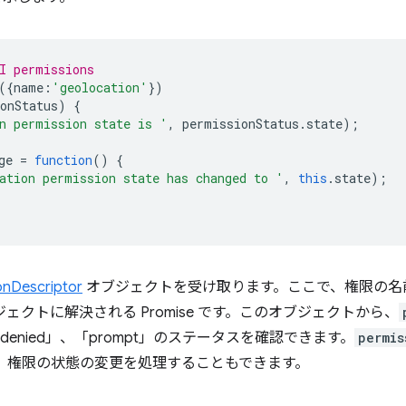
I permissions
({
name
:
'geolocation'
})
onStatus
)
{
n permission state is '
,
permissionStatus
.
state
);
ge
=
function
()
{
ation permission state has changed to '
,
this
.
state
);
onDescriptor
オブジェクトを受け取ります。ここで、権限の名
ェクトに解決される Promise です。このオブジェクトから、
「denied」、「prompt」のステータスを確認できます。
permis
、権限の状態の変更を処理することもできます。