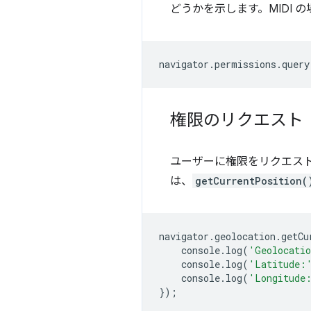
どうかを示します。MIDI 
navigator
.
permissions
.
query
権限のリクエスト
ユーザーに権限をリクエスト
は、
getCurrentPosition(
navigator
.
geolocation
.
getCu
console
.
log
(
'Geolocatio
console
.
log
(
'Latitude:
console
.
log
(
'Longitude
});