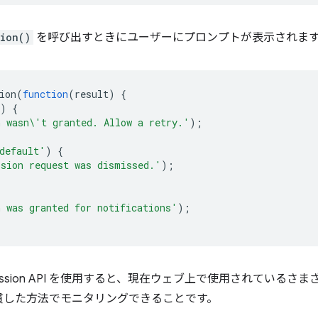
sion()
を呼び出すときにユーザーにプロンプトが表示されま
ion
(
function
(
result
)
{
)
{
 wasn\'t granted. Allow a retry.'
);
default'
)
{
sion request was dismissed.'
);
 was granted for notifications'
);
ssion API を使用すると、現在ウェブ上で使用されているさまざ
貫した方法でモニタリングできることです。