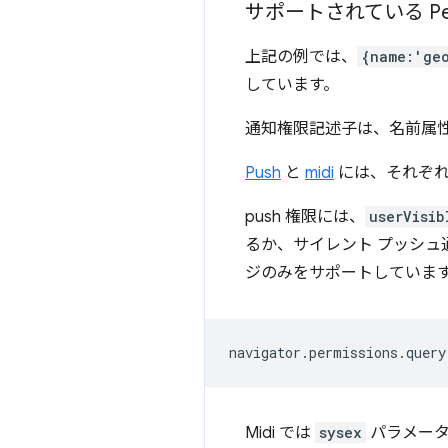
サポートされている Perm
上記の例では、
{name:'ge
しています。
通知権限記述子は、名前属
Push
と
midi
には、それぞれ
push 権限には、
userVisib
るか、サイレント プッシュ
ジのみをサポートしていま
navigator
.
permissions
.
query
Midi では
sysex
パラメータ