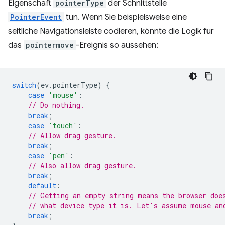
Eigenschaft
pointerType
der Schnittstelle
PointerEvent
tun. Wenn Sie beispielsweise eine
seitliche Navigationsleiste codieren, könnte die Logik für
das
pointermove
-Ereignis so aussehen:
switch
(
ev
.
pointerType
)
{
case
'mouse'
:
// Do nothing.
break
;
case
'touch'
:
// Allow drag gesture.
break
;
case
'pen'
:
// Also allow drag gesture.
break
;
default
:
// Getting an empty string means the browser doe
// what device type it is. Let's assume mouse an
break
;