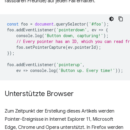
fassbaren Freunde) auf jeden Fall erhalten.
const
foo
=
document
.
querySelector
(
'#foo'
);
foo
.
addEventListener
(
'pointerdown'
,
ev
=
>
{
console
.
log
(
'Button down, capturing!'
);
// Every pointer has an ID, which you can read f
foo
.
setPointerCapture
(
ev
.
pointerId
);
});
foo
.
addEventListener
(
'pointerup'
,
ev
=
>
console
.
log
(
'Button up. Every time!'
));
Unterstützte Browser
Zum Zeitpunkt der Erstellung dieses Artikels werden
Pointer-Ereignisse in Internet Explorer 11, Microsoft
Edge, Chrome und Opera unterstützt. In Firefox werden