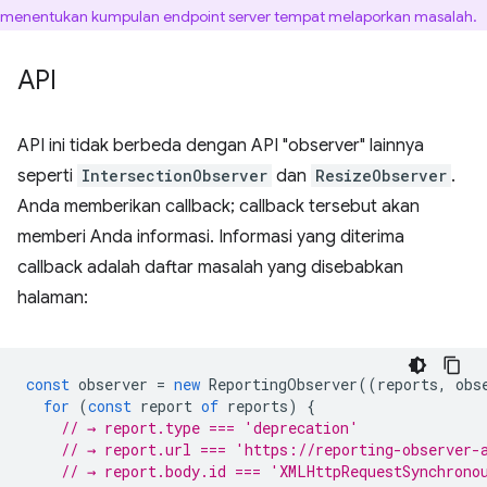
menentukan kumpulan endpoint server tempat melaporkan masalah.
API
API ini tidak berbeda dengan API "observer" lainnya
seperti
IntersectionObserver
dan
ResizeObserver
.
Anda memberikan callback; callback tersebut akan
memberi Anda informasi. Informasi yang diterima
callback adalah daftar masalah yang disebabkan
halaman:
const
observer
=
new
ReportingObserver
((
reports
,
obs
for
(
const
report
of
reports
)
{
// → report.type === 'deprecation'
// → report.url === 'https://reporting-observer-
// → report.body.id === 'XMLHttpRequestSynchrono