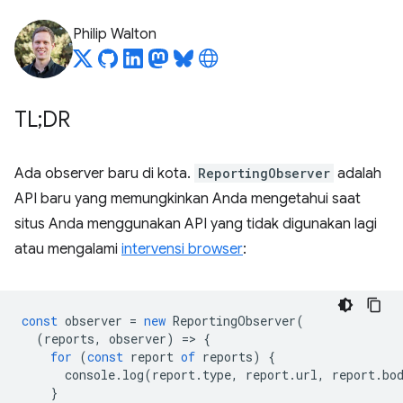
Philip Walton
TL;DR
Ada observer baru di kota.
ReportingObserver
adalah
API baru yang memungkinkan Anda mengetahui saat
situs Anda menggunakan API yang tidak digunakan lagi
atau mengalami
intervensi browser
:
const
observer
=
new
ReportingObserver
(
(
reports
,
observer
)
=
>
{
for
(
const
report
of
reports
)
{
console
.
log
(
report
.
type
,
report
.
url
,
report
.
bo
}