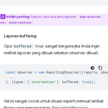
Istilah penting:
Saat ini, ada dua jenis laporan:
'deprecation'
dan
.
'intervention'
Laporan buffering
Opsi
buffered: true
sangat berguna jika Anda ingin
melihat laporan yang dibuat sebelum observer dibuat:
const
observer
=
new
ReportingObserver
((
reports
,
obs
...
},
{
types
:
[
'intervention'
],
buffered
:
true
});
Hal ini sangat cocok untuk situasi seperti memuat lambat
ReportingObserver