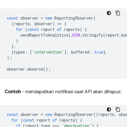
const
observer
=
new
ReportingObserver
(
(
reports
,
observer
)
=
>
{
for
(
const
report
of
reports
)
{
sendReportToAnalytics
(
JSON
.
stringify
(
report
.
bo
}
},
{
types
:
[
'intervention'
],
buffered
:
true
}
);
observer
.
observe
();
Contoh
- mendapatkan notifikasi saat API akan dihapus:
const
observer
=
new
ReportingObserver
((
reports
,
obs
for
(
const
report
of
reports
)
{
if
(
report
.
type
===
'deprecation'
)
{