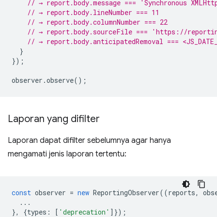
// → report.body.message === 'Synchronous XMLHtt
// → report.body.lineNumber === 11
// → report.body.columnNumber === 22
// → report.body.sourceFile === 'https://reporti
// → report.body.anticipatedRemoval === <JS_DATE
}
});
observer
.
observe
();
Laporan yang difilter
Laporan dapat difilter sebelumnya agar hanya
mengamati jenis laporan tertentu:
const
observer
=
new
ReportingObserver
((
reports
,
obs
...
},
{
types
:
[
'deprecation'
]});