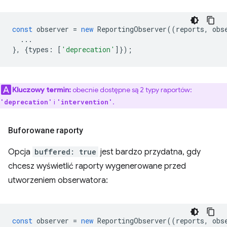
const
observer
=
new
ReportingObserver
((
reports
,
obs
...
},
{
types
:
[
'deprecation'
]});
Kluczowy termin:
obecnie dostępne są 2 typy raportów:
i
.
'deprecation'
'intervention'
Buforowane raporty
Opcja
buffered: true
jest bardzo przydatna, gdy
chcesz wyświetlić raporty wygenerowane przed
utworzeniem obserwatora:
const
observer
=
new
ReportingObserver
((
reports
,
obs