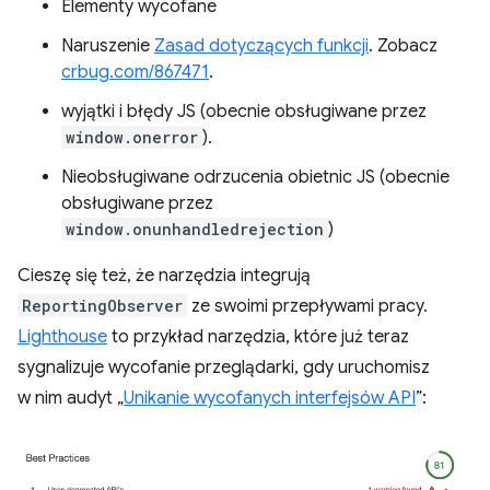
Elementy wycofane
Naruszenie
Zasad dotyczących funkcji
. Zobacz
crbug.com/867471
.
wyjątki i błędy JS (obecnie obsługiwane przez
window.onerror
).
Nieobsługiwane odrzucenia obietnic JS (obecnie
obsługiwane przez
window.onunhandledrejection
)
Cieszę się też, że narzędzia integrują
ReportingObserver
ze swoimi przepływami pracy.
Lighthouse
to przykład narzędzia, które już teraz
sygnalizuje wycofanie przeglądarki, gdy uruchomisz
w nim audyt „
Unikanie wycofanych interfejsów API
”: