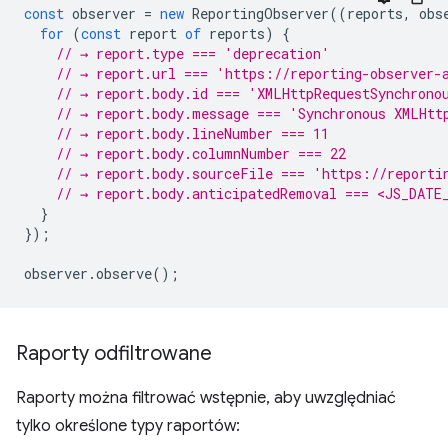
const
observer
=
new
ReportingObserver
((
reports
,
obs
for
(
const
report
of
reports
)
{
// → report.type === 'deprecation'
// → report.url === 'https://reporting-observer-
// → report.body.id === 'XMLHttpRequestSynchrono
// → report.body.message === 'Synchronous XMLHtt
// → report.body.lineNumber === 11
// → report.body.columnNumber === 22
// → report.body.sourceFile === 'https://reporti
// → report.body.anticipatedRemoval === <JS_DATE
}
});
observer
.
observe
();
Raporty odfiltrowane
Raporty można filtrować wstępnie, aby uwzględniać
tylko określone typy raportów: