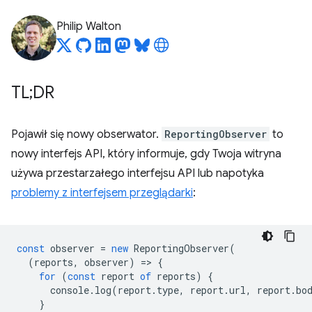
Philip Walton
TL;DR
Pojawił się nowy obserwator.
ReportingObserver
to
nowy interfejs API, który informuje, gdy Twoja witryna
używa przestarzałego interfejsu API lub napotyka
problemy z interfejsem przeglądarki
:
const
observer
=
new
ReportingObserver
(
(
reports
,
observer
)
=
>
{
for
(
const
report
of
reports
)
{
console
.
log
(
report
.
type
,
report
.
url
,
report
.
bo
}