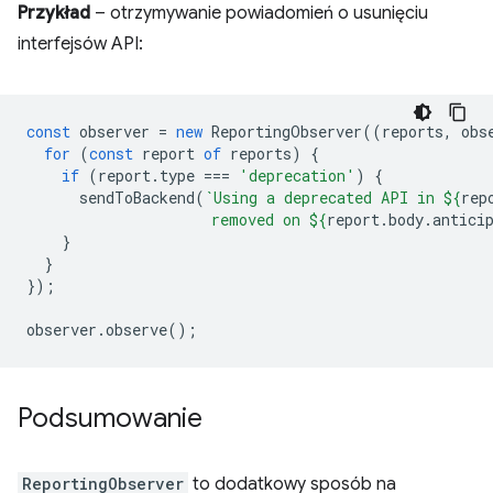
Przykład
– otrzymywanie powiadomień o usunięciu
interfejsów API:
const
observer
=
new
ReportingObserver
((
reports
,
obs
for
(
const
report
of
reports
)
{
if
(
report
.
type
===
'deprecation'
)
{
sendToBackend
(
`Using a deprecated API in 
${
rep
                     removed on 
${
report
.
body
.
antici
}
}
});
observer
.
observe
();
Podsumowanie
ReportingObserver
to dodatkowy sposób na