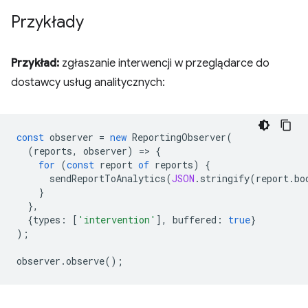
Przykłady
Przykład:
zgłaszanie interwencji w przeglądarce do
dostawcy usług analitycznych:
const
observer
=
new
ReportingObserver
(
(
reports
,
observer
)
=
>
{
for
(
const
report
of
reports
)
{
sendReportToAnalytics
(
JSON
.
stringify
(
report
.
bo
}
},
{
types
:
[
'intervention'
],
buffered
:
true
}
);
observer
.
observe
();