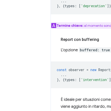
...
},
{
types
:
[
'deprecation'
]
Termine chiave:
al momento sono di
Report con buffering
L'opzione
buffered: true
const
observer
=
new
Report
...
},
{
types
:
[
'intervention'
]
È ideale per situazioni come 
viene aggiunto in ritardo, 