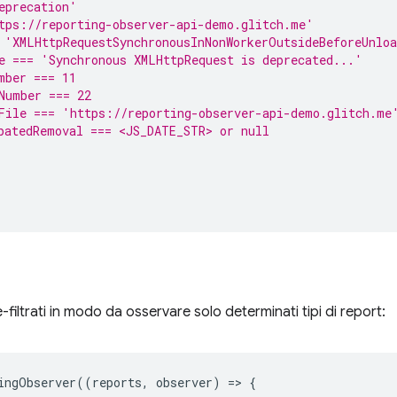
eprecation'
tps://reporting-observer-api-demo.glitch.me'
 'XMLHttpRequestSynchronousInNonWorkerOutsideBeforeUnlo
e === 'Synchronous XMLHttpRequest is deprecated...'
mber === 11
Number === 22
File === 'https://reporting-observer-api-demo.glitch.me
patedRemoval === <JS_DATE_STR> or null
filtrati in modo da osservare solo determinati tipi di report:
ingObserver
((
reports
,
observer
)
=
>
{