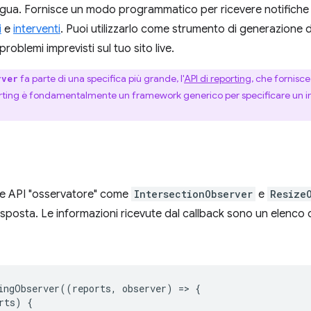
gua. Fornisce un modo programmatico per ricevere notifiche re
i
e
interventi
. Puoi utilizzarlo come strumento di generazione 
problemi imprevisti sul tuo sito live.
fa parte di una specifica più grande, l'
API di reporting
, che fornisc
rver
porting è fondamentalmente un framework generico per specificare un in
ltre API "osservatore" come
IntersectionObserver
e
Resize
risposta. Le informazioni ricevute dal callback sono un elenco 
ingObserver
((
reports
,
observer
)
=
>
{
rts
)
{