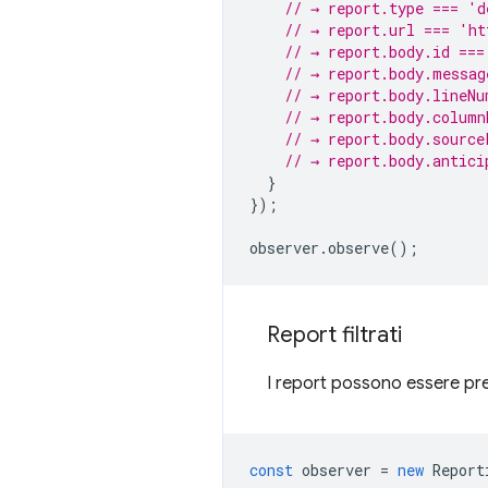
// → report.type === 'd
// → report.url === 'ht
// → report.body.id ===
// → report.body.messag
// → report.body.lineNu
// → report.body.column
// → report.body.source
// → report.body.antici
}
});
observer
.
observe
();
Report filtrati
I report possono essere pre-
const
observer
=
new
Report