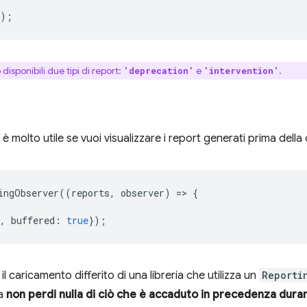
});
sponibili due tipi di report:
e
.
'deprecation'
'intervention'
è molto utile se vuoi visualizzare i report generati prima della
ingObserver
((
reports
,
observer
)
=
>
{
,
buffered
:
true
});
il caricamento differito di una libreria che utilizza un
Reporti
ma
non perdi nulla di ciò che è accaduto in precedenza duran