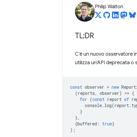
Philip Walton
TL;DR
C'è un nuovo osservatore in
utilizza un'API deprecata o s
const
observer
=
new
Report
(
reports
,
observer
)
=
>
{
for
(
const
report
of
re
console
.
log
(
report
.
ty
}
},
{
buffered
:
true
}
);