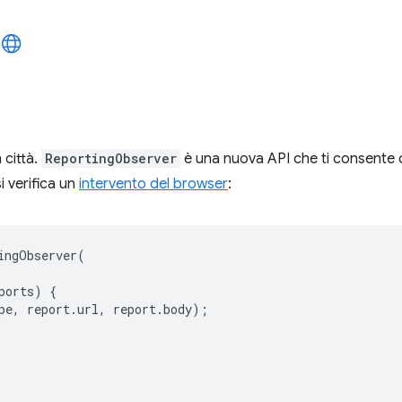
 città.
ReportingObserver
è una nuova API che ti consente d
i verifica un
intervento del browser
:
ingObserver
(
ports
)
{
pe
,
report
.
url
,
report
.
body
);