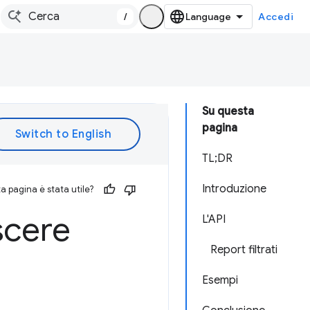
/
Accedi
Su questa
pagina
TL;DR
Introduzione
 pagina è stata utile?
scere
L'API
Report filtrati
Esempi