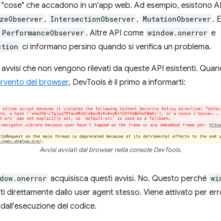
 le "cose" che accadono in un'app web. Ad esempio, esistono 
zeObserver
,
IntersectionObserver
,
MutationObserver
. 
PerformanceObserver
. Altre API come
window.onerror
e
ction
ci informano persino quando si verifica un problema.
 di avvisi che non vengono rilevati da queste API esistenti. Quando
ervento del browser
, DevTools è il primo a informarti:
Avvisi avviati dal browser nella console DevTools.
dow.onerror
acquisisca questi avvisi. No. Questo perché
wi
ati direttamente dallo user agent stesso. Viene attivato per err
i dall'esecuzione del codice.