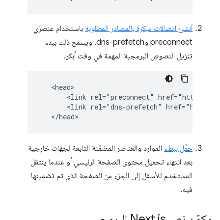
أنشئ اتصالات مبكرة بالمصادر المطلوبة
باستخدام عنصرَي
preconnect وdns-prefetch. ويسمح ذلك ببدء
تنزيل النصوص البرمجية المهمة في وقت أبكر.
   <head>

       <link rel="preconnect" href="http://Pre
       <link rel="dns-prefetch" href="http://P
حمِّل ببطء
الموارد والعناصر المضمّنة التابعة لجهات خارجية
بعد انتهاء تحميل محتوى الصفحة الرئيسي أو عندما ينتقل
المستخدم للأسفل إلى الجزء من الصفحة الذي تم تضمينها
فيه.
مكوّن نص Next
js البرمجي
.