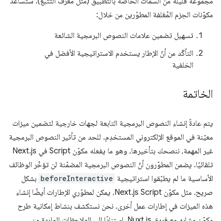
مجموعة قليلة من السمات الخاصة بالتطبيق (مثل معرّف التتبّع). ستساعد
مكوّنات الحِزم المُغلفة المطوّرين من خلال:
تسهيل تضمين علامات النصوص البرمجية الشائعة
التأكّد من أنّ الإطار يستخدم الاستراتيجية الأفضل في
الخلفية
الخاتمة
يتم عادةً إنشاء النصوص البرمجية التابعة لجهات خارجية لتضمين ميزات
معيّنة في الموقع الإلكتروني المستخدِم. للحد من تأثير النصوص البرمجية
غير المهمة، ننصحك بتأخيرها، وهو ما يفعله مكوّن Script في Next.js
تلقائيًا. يضمن المطوّرون أنّ النصوص البرمجية المضمّنة لن تؤخّر الوظائف
الأساسية ما لم يطبّقوا استراتيجية
beforeInteractive
بشكل
صريح. مثل مكوّن Next.js Script، يمكن لمطوّري الإطارات أيضًا إنشاء
هذه الميزات في إطارات عمل أخرى. نحن نستكشف بنشاط إمكانية طرح
مكوّن مشابه مع فريق Nuxt.js. استنادًا إلى الملاحظات الواردة من