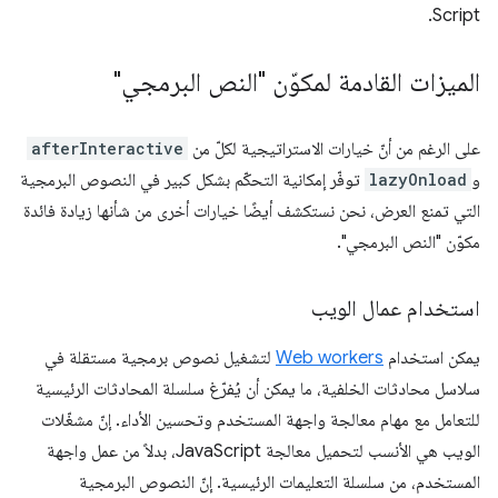
Script.
الميزات القادمة لمكوّن "النص البرمجي"
على الرغم من أنّ خيارات الاستراتيجية لكلّ من
afterInteractive
و
lazyOnload
توفّر إمكانية التحكّم بشكل كبير في النصوص البرمجية
التي تمنع العرض، نحن نستكشف أيضًا خيارات أخرى من شأنها زيادة فائدة
مكوّن "النص البرمجي".
استخدام عمال الويب
يمكن استخدام
Web workers
لتشغيل نصوص برمجية مستقلة في
سلاسل محادثات الخلفية، ما يمكن أن يُفرّغ سلسلة المحادثات الرئيسية
للتعامل مع مهام معالجة واجهة المستخدم وتحسين الأداء. إنّ مشغّلات
الويب هي الأنسب لتحميل معالجة JavaScript، بدلاً من عمل واجهة
المستخدم، من سلسلة التعليمات الرئيسية. إنّ النصوص البرمجية