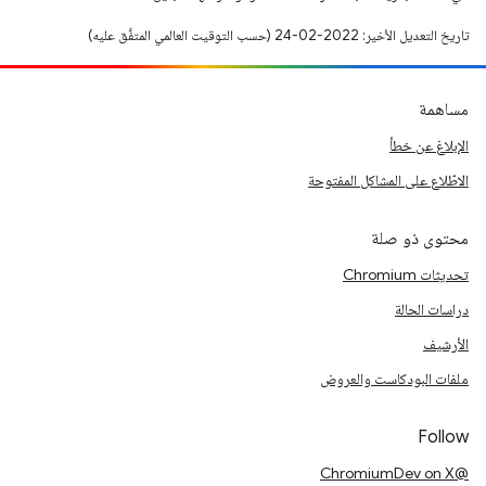
تاريخ التعديل الأخير: 2022-02-24 (حسب التوقيت العالمي المتفَّق عليه)
مساهمة
الإبلاغ عن خطأ
الاطّلاع على المشاكل المفتوحة
محتوى ذو صلة
تحديثات Chromium
دراسات الحالة
الأرشيف
ملفات البودكاست والعروض
Follow
@ChromiumDev on X