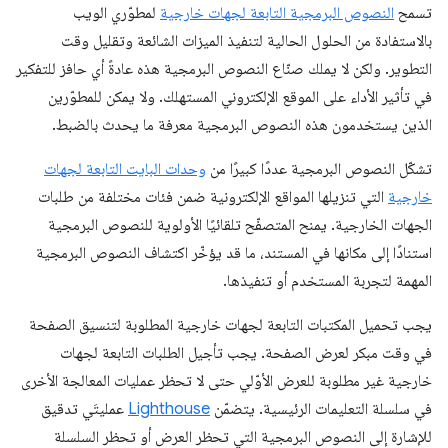
تسمح
النصوص البرمجية التابعة لجهات خارجية
لمطوّري الويب
بالاستفادة من الحلول الحالية لتنفيذ الميزات الشائعة وتقليل وقت
التطوير. ولكن لا يملك صنّاع النصوص البرمجية هذه عادةً أي حافز للتفكير
في تأثير الأداء على الموقع الإلكتروني المستهلك. ولا يمكن للمطوّرين
الذين يستخدمون هذه النصوص البرمجية معرفة ما يحدث بالضبط.
تشكّل النصوص البرمجية عددًا كبيرًا من
وحدات البايت التابعة لجهات
خارجية
التي تنزيلها المواقع الإلكترونية ضمن فئات مختلفة من طلبات
الجهات الخارجية. يمنح المتصفّح تلقائيًا الأولوية للنصوص البرمجية
استنادًا إلى مكانها في المستند، ما قد يؤخّر اكتشاف النصوص البرمجية
المهمة لتجربة المستخدم أو تنفيذها.
يجب تحميل المكتبات التابعة لجهات خارجية المطلوبة لتنسيق الصفحة
في وقت مبكر لعرض الصفحة. يجب تأجيل الطلبات التابعة لجهات
خارجية غير مطلوبة للعرض الأوّلي حتى لا تحظر عمليات المعالجة الأخرى
في سلسلة التعليمات الرئيسية. يتضمّن
Lighthouse
عمليتَي تدقيق
للإشارة إلى النصوص البرمجية التي تحظر العرض أو تحظر السلسلة