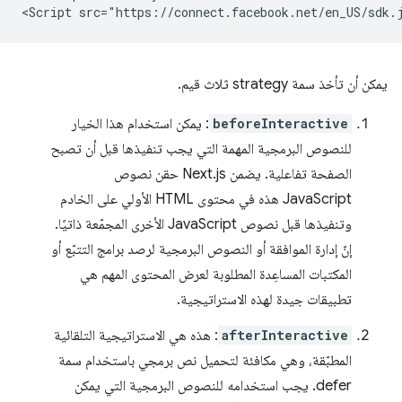
يمكن أن تأخذ سمة strategy ثلاث قيم.
beforeInteractive
: يمكن استخدام هذا الخيار
للنصوص البرمجية المهمة التي يجب تنفيذها قبل أن تصبح
الصفحة تفاعلية. يضمن Next.js حقن نصوص
JavaScript هذه في محتوى HTML الأولي على الخادم
وتنفيذها قبل نصوص JavaScript الأخرى المجمّعة ذاتيًا.
إنّ إدارة الموافقة أو النصوص البرمجية لرصد برامج التتبّع أو
المكتبات المساعِدة المطلوبة لعرض المحتوى المهم هي
تطبيقات جيدة لهذه الاستراتيجية.
afterInteractive
: هذه هي الاستراتيجية التلقائية
المطبّقة، وهي مكافئة لتحميل نص برمجي باستخدام سمة
defer. يجب استخدامه للنصوص البرمجية التي يمكن