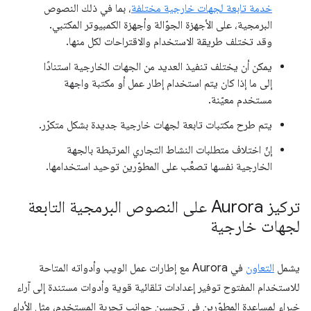
خدمة تابعة لجهات خارجية مختلفة
، بما في ذلك النصوص
البرمجية، على الأجهزة الجوّالة وأجهزة الكمبيوتر المكتبي.
وقد تختلف طريقة الاستخدام والاقتراحات لكل منها.
يمكن أن يختلف تنفيذ العديد من الجهات الخارجية استنادًا
إلى ما إذا كان يتم استخدام إطار عمل أو مكتبة واجهة
مستخدم معيّنة.
يتم طرح مكتبات تابعة لجهات خارجية جديدة بشكل متكرّر.
إنّ اختلاف متطلبات النشاط التجاري المرتبطة بالجهة
الخارجية نفسها تصعِّب على المطوّرين توحيد استخدامها.
تركيز Aurora على النصوص البرمجية التابعة
لجهات خارجية
يشمل
التعاون
في Aurora مع إطارات عمل الويب وأدواته المتاحة
للاستخدام المفتوح توفير إعدادات تلقائية قوية وأدوات مستندة إلى آراء
خبراء لمساعدة المطوّرين في تحسين جوانب تجربة المستخدم، مثل الأداء