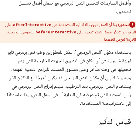
وأفضل الممارسات لتحميل النص البرمجي مع ضمان أفضل تسلسل
للتحميل.
تحذير:
بما أنّ الاستراتيجية التلقائية المستخدَمة هي
، على
afterInteractive
المطوّرين تذكُّر ضبط الاستراتيجية على
للنصوص البرمجية
beforeInteractive
اللازمة لعرض الصفحة.
باستخدام مكوّن "النص البرمجي"، يمكن للمطوّرين وضع نص برمجي تابع
لجهة خارجية في أي مكان في التطبيق للجهات الخارجية التي يتم
تحميلها في وقت متأخر وعلى مستوى المستند للبرامج النصية المهمة.
ويشير ذلك إلى أنّ مكوّن النص البرمجي قد يكون مُدرَجًا مع المكوّن الذي
يستخدم النص البرمجي. بعد الترطيب، سيتم إدراج النص البرمجي في
رأس المستند الذي تم عرضه في البداية أو في أسفل النص، وذلك استنادًا
إلى الاستراتيجية المستخدَمة.
قياس التأثير