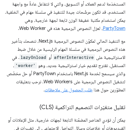
المستخدَمة لدعم العملاء أو التسويق، والتي لا تتفاعل عادةً مع واجهة
المستخدم، قد تكون مرشّحات جيدة للتنفيذ في سلسلة مهام في الخلفية.
يمكن استخدام مكتبة خفيفة الوزن تابعة لجهة خارجية، وهي
PartyTown
، لعزل النصوص البرمجية هذه في Web Worker.
مع التنفيذ الحالي لمكوّن النصوص البرمجية Next.js، ننصحك بتأخير
هذه النصوص البرمجية في سلسلة المهام الرئيسية من خلال ضبط
الاستراتيجية على
afterInteractive
أو
lazyOnload
. في
المستقبل، نقترح تقديم خيار استراتيجية جديد، وهو
'worker'
،
والذي سيسمح لخدمة Next.js باستخدام PartyTown أو حل مخصّص
لتشغيل النصوص البرمجية على Web Workers. نرحب بتعليقات
المطوّرين حول هذا
طلب الحصول على ملاحظات
.
تقليل متغيّرات التصميم التراكمية (CLS)
يمكن أن تؤدي العناصر المضمّنة التابعة لجهات خارجية، مثل الإعلانات أو
الفيديوهات أو خلاصات وسائل التواصل الاجتماعي، إلى تغييرات في