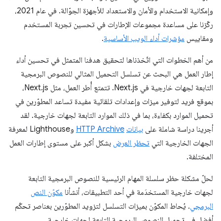
وإمكانية الاستخدام والأمان والاستعداد للأجهزة الجوّالة. في عام 2021،
ركّزنا على مساعدة مجموعات الإطارات في تحسين تجربة المستخدم
ومقاييس
مؤشرات أداء الويب الأساسية
.
من أهم الخطوات التي اتّخذناها لتحقيق هدفنا المتمثل في تحسين أداء
إطار العمل هي البحث عن تسلسل التحميل المثالي للنصوص البرمجية
التابعة لجهات خارجية في Next.js. تتمتع أُطر العمل، مثل Next.js،
بموقع فريد لتوفير ميزات وإعدادات تلقائية مفيدة تساعد المطوّرين في
تحميل الموارد بكفاءة، بما في ذلك الموارد التابعة لجهات خارجية. لقد
أجرينا دراسة شاملة على
بيانات
HTTP Archive
وLighthouse لمعرفة
الجهات الخارجية التي
تحظر العرض
بشكل أكبر على مستوى إطارات العمل
المختلفة.
لحلّ مشكلة حظر سلسلة المهام الرئيسية للنصوص البرمجية التابعة
لجهات خارجية المستخدَمة في أحد التطبيقات، أنشأنا
مكوّن النص
البرمجي
. يُحاط المكوّن بميزات التسلسل لتزويد المطوّرين بعناصر تحكّم
أفضل في تحميل النصوص البرمجية التابعة لجهات خارجية.