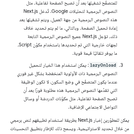
للمتصفّح تشغيلها بعد أن تصبح الصفحة تفاعلية، مثل
النصوص البرمجية لتحليلات Google. تُدخل Next.js
هذه النصوص البرمجية من جهة العميل، ويتم تشغيلها بعد
إعادة تحميل الصفحة. وبالتالي، ما لم يتم تحديد خلاف
ذلك، تؤجل Next.js جميع النصوص البرمجية التابعة
لجهات خارجية التي تم تحديدها باستخدام مكوّن Script،
ما يوفر تلقائيًا قيمة قوية.
lazyOnload
: يمكن استخدام هذا الخيار لتحميل
النصوص البرمجية ذات الأولوية المنخفضة بشكل غير فوري
عندما يكون المتصفّح في وضع السكون. لا تكون الوظيفة
التي تقدّمها النصوص البرمجية هذه مطلوبة فورًا بعد أن
تصبح الصفحة تفاعلية، مثل مكوّنات الدردشة أو وسائل
التواصل الاجتماعي الإضافية.
يمكن للمطوّرين إخبار Next.js بطريقة استخدام تطبيقهم لنص برمجي
من خلال تحديد الاستراتيجية. ويسمح ذلك للإطار بتطبيق التحسينات