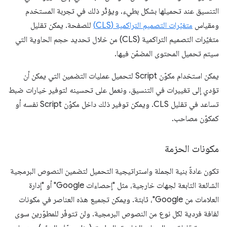
التنسيق عند تحميلها بشكل بطيء. ويؤثّر ذلك في تجربة المستخدم
ومقياس
متغيّرات التصميم التراكمية (CLS)
للصفحة. يمكن تقليل
متغيّرات التصميم التراكمية (CLS) من خلال تحديد حجم الحاوية التي
سيتم تحميل المحتوى المضمّن فيها.
يمكن استخدام مكوّن Script لتحميل عمليات التضمين التي يمكن أن
تؤدي إلى تغييرات في التنسيق. ونعمل على تحسينه لتوفير خيارات ضبط
تساعد في تقليل CLS. ويمكن توفير ذلك داخل مكوّن Script نفسه أو
كمكوّن مصاحب.
مكونات الحزمة
تكون عادةً بنية الجملة واستراتيجية التحميل لتضمين النصوص البرمجية
الشائعة التابعة لجهات خارجية، مثل "إحصاءات Google" أو "إدارة
العلامات من Google"، ثابتة. ويمكن تجميع هذه العناصر في مكونات
لفافة فردية لكل نوع من النصوص البرمجية. ولن تتوفّر للمطوّرين سوى