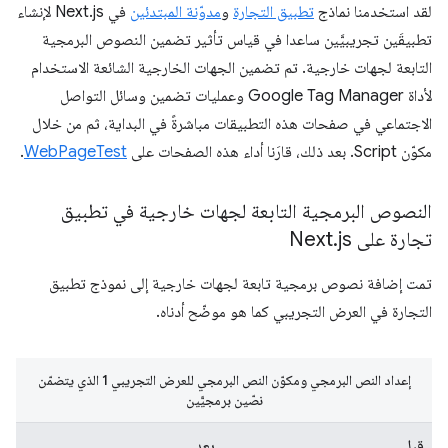
لقد استخدمنا نماذج
تطبيق التجارة
و
مدوّنة المبتدئين
في Next.js لإنشاء
تطبيقَين تجريبيَّين ساعدا في قياس تأثير تضمين النصوص البرمجية
التابعة لجهات خارجية. تم تضمين الجهات الخارجية الشائعة الاستخدام
لأداة Google Tag Manager وعمليات تضمين وسائل التواصل
الاجتماعي في صفحات هذه التطبيقات مباشرةً في البداية، ثم من خلال
مكوّن Script. بعد ذلك، قارَنا أداء هذه الصفحات على
WebPageTest
.
النصوص البرمجية التابعة لجهات خارجية في تطبيق
تجارة على Next
js
.
تمت إضافة نصوص برمجية تابعة لجهات خارجية إلى نموذج تطبيق
التجارة في العرض التجريبي كما هو موضّح أدناه.
إعداد النص البرمجي ومكوّن النص البرمجي للعرض التجريبي 1 الذي يتضمّن
نصّين برمجيَّين
قبل
بعد