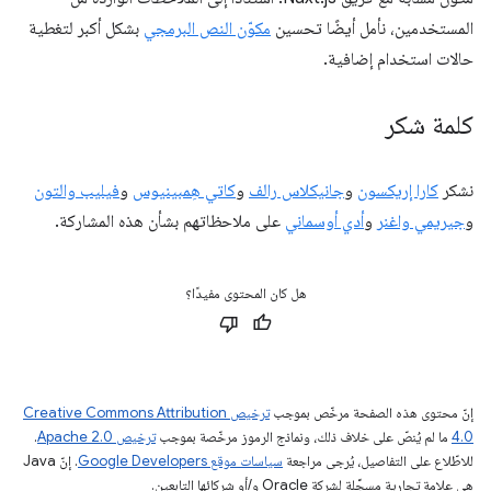
المستخدمين، نأمل أيضًا تحسين
مكوّن النص البرمجي
بشكل أكبر لتغطية
حالات استخدام إضافية.
كلمة شكر
نشكر
كارا إريكسون
و
جانيكلاس رالف
و
كاتي هِمبينيوس
و
فيليب والتون
و
جيريمي واغنر
و
أدي أوسماني
على ملاحظاتهم بشأن هذه المشاركة.
هل كان المحتوى مفيدًا؟
إنّ محتوى هذه الصفحة مرخّص بموجب
ترخيص Creative Commons Attribution
4.0‏
ما لم يُنصّ على خلاف ذلك، ونماذج الرموز مرخّصة بموجب
ترخيص Apache 2.0‏
.
للاطّلاع على التفاصيل، يُرجى مراجعة
سياسات موقع Google Developers‏
. إنّ Java
هي علامة تجارية مسجَّلة لشركة Oracle و/أو شركائها التابعين.