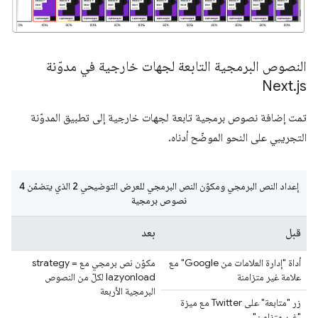
النصوص البرمجية التابعة لجهات خارجية في مدوّنة
Next
.
js
تمت إضافة نصوص برمجية تابعة لجهات خارجية إلى تطبيق المدوّنة
التجريبي على النحو الموضّح أدناه.
إعداد النص البرمجي ومكوّن النص البرمجي للعرض التوضيحي 2 الذي يتضمّن 4
نصوص برمجية
قبل
بعد
أداة "إدارة العلامات من Google" مع
مكوّن نص برمجي مع strategy =
علامة غير متزامنة
lazyonload لكلّ من النصوص
البرمجية الأربعة
زر "متابعة" على Twitter مع ميزة
"غير متزامن"