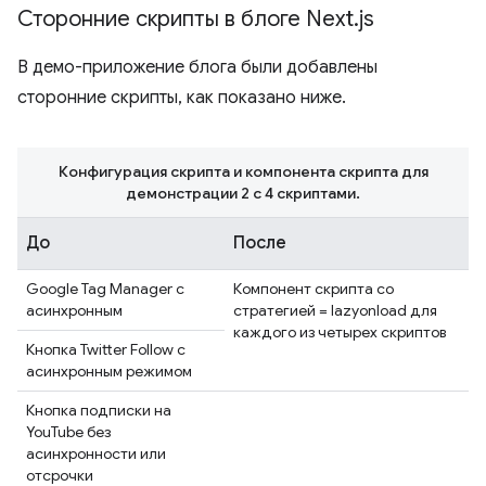
Сторонние скрипты в блоге Next
.
js
В демо-приложение блога были добавлены
сторонние скрипты, как показано ниже.
Конфигурация скрипта и компонента скрипта для
демонстрации 2 с 4 скриптами.
До
После
Google Tag Manager с
Компонент скрипта со
асинхронным
стратегией = lazyonload для
каждого из четырех скриптов
Кнопка Twitter Follow с
асинхронным режимом
Кнопка подписки на
YouTube без
асинхронности или
отсрочки