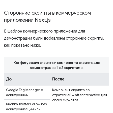
Сторонние скрипты в коммерческом
приложении Next
.
js
В шаблон коммерческого приложения для
демонстрации были добавлены сторонние скрипты,
как показано ниже.
Конфигурация скрипта и компонента скрипта для
демонстрации 1 с 2 скриптами.
До
После
Google Tag Manager с
Компонент скрипта со
асинхронным
стратегией = afterInteractive для
обоих скриптов
Кнопка Twitter Follow без
асинхронизации или