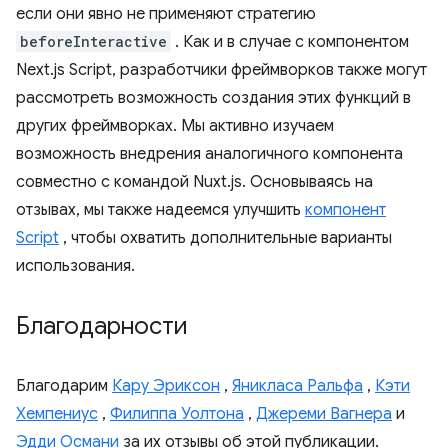
если они явно не применяют стратегию
beforeInteractive
. Как и в случае с компонентом
Next.js Script, разработчики фреймворков также могут
рассмотреть возможность создания этих функций в
других фреймворках. Мы активно изучаем
возможность внедрения аналогичного компонента
совместно с командой Nuxt.js. Основываясь на
отзывах, мы также надеемся улучшить
компонент
Script
, чтобы охватить дополнительные варианты
использования.
Благодарности
Благодарим
Кару Эриксон
,
Яникласа Ральфа
,
Кэти
Хемпениус
,
Филиппа Уолтона
,
Джереми Вагнера
и
Эдди Османи
за их отзывы об этой публикации.