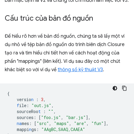
bản mặc định là V2 và chúng tôi chỉ muốn làm việc với V3.
Cấu trúc của bản đồ nguồn
Để hiểu rõ hơn về bản đồ nguồn, chúng ta sẽ lấy một ví
dụ nhỏ về tệp bản đồ nguồn do trình biên dịch Closure
tạo ra và tìm hiểu chi tiết hơn về cách hoạt động của
phần "mappings" (liên kết). Ví dụ sau đây có một chút
khác biệt so với ví dụ về
thông số kỹ thuật V3
.
{
versio
n
:
3
,
f
ile
:
"out.js"
,
sourceRoo
t
:
""
,
sources
:
[
"foo.js"
,
"bar.js"
],
na
mes
:
[
"src"
,
"maps"
,
"are"
,
"fun"
],
mappi
n
gs
:
"AAgBC,SAAQ,CAAEA"