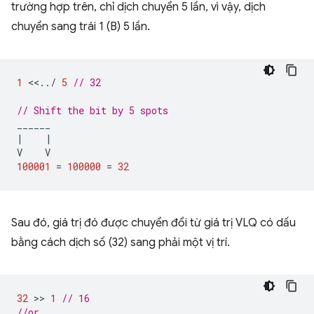
trường hợp trên, chỉ dịch chuyển 5 lần, vì vậy, dịch
chuyển sang trái 1 (B) 5 lần.
1
<<
..
/
5
// 32
// Shift the bit by 5 spots
______
|
|
V
V
100001
=
100000
=
32
Sau đó, giá trị đó được chuyển đổi từ giá trị VLQ có dấu
bằng cách dịch số (32) sang phải một vị trí.
32
 >> 
1
// 16
//or