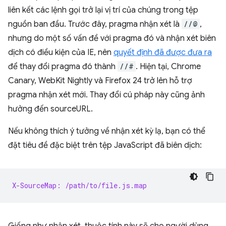
liên kết các lệnh gọi trở lại vị trí của chúng trong tệp
nguồn ban đầu. Trước đây, pragma nhận xét là
//@
,
nhưng do một số vấn đề với pragma đó và nhận xét biên
dịch có điều kiện của IE, nên
quyết định đã được đưa ra
để thay đổi pragma đó thành
//#
. Hiện tại, Chrome
Canary, WebKit Nightly và Firefox 24 trở lên hỗ trợ
pragma nhận xét mới. Thay đổi cú pháp này cũng ảnh
hưởng đến sourceURL.
Nếu không thích ý tưởng về nhận xét kỳ lạ, bạn có thể
đặt tiêu đề đặc biệt trên tệp JavaScript đã biên dịch:
X-SourceMap: /path/to/file.js.map
Giống như nhận xét, thuộc tính này sẽ cho người dùng