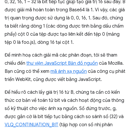
0, 32, 16, 1 – 32 là bit tiếp tục giúp tạo giá trị 16 sau đây. B
được giải mã hoàn toàn trong Base64 là 1. Vì vậy, các giá
trị quan trọng được sử dụng là 0, 0, 16, 1. Sau đó, chúng
ta biết rằng dòng 1 (các dòng được tính bằng dấu chấm
phẩy) cột 0 của tệp được tạo liên kết đến tệp 0 (mảng
tệp 0 là foo.js), dòng 16 tại cột 1.
Để minh hoạ cách giải mã các phân đoạn, tôi sẽ tham
chiếu đến
thư viện JavaScript Bản đồ nguồn
của Mozilla.
Bạn cũng có thể xem
mã ánh xạ nguồn
của công cụ phát
triển WebKit, cũng được viết bằng JavaScript.
Để hiểu rõ cách lấy giá trị 16 từ B, chúng ta cần có kiến
thức cơ bản về toán tử bit và cách hoạt động của thông
số kỹ thuật cho việc ánh xạ nguồn. Số đứng trước, g,
được gắn cờ là bit tiếp tục bằng cách so sánh số (32) và
VLQ_CONTINUATION_BIT
(tập hợp con số nhị phân