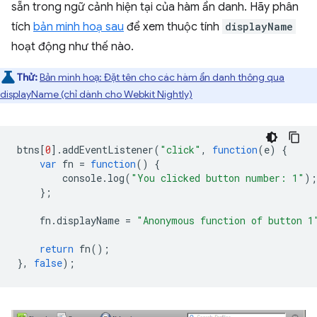
sẵn trong ngữ cảnh hiện tại của hàm ẩn danh. Hãy phân
tích
bản minh hoạ sau
để xem thuộc tính
displayName
hoạt động như thế nào.
Thử:
Bản minh hoạ: Đặt tên cho các hàm ẩn danh thông qua
displayName (chỉ dành cho Webkit Nightly)
btns
[
0
].
addEventListener
(
"click"
,
function
(
e
)
{
var
fn
=
function
()
{
console
.
log
(
"You clicked button number: 1"
);
};
fn
.
displayName
=
"Anonymous function of button 1
return
fn
();
},
false
);