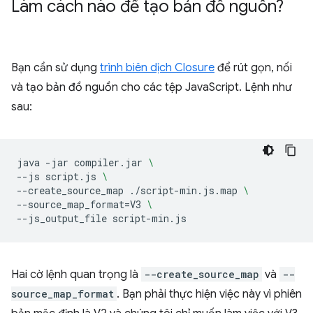
Làm cách nào để tạo bản đồ nguồn?
Bạn cần sử dụng
trình biên dịch Closure
để rút gọn, nối
và tạo bản đồ nguồn cho các tệp JavaScript. Lệnh như
sau:
java
-jar
compiler.jar
\
--js
script.js
\
--create_source_map
./script-min.js.map
\
--source_map_format
=
V3
\
--js_output_file
Hai cờ lệnh quan trọng là
--create_source_map
và
--
source_map_format
. Bạn phải thực hiện việc này vì phiên