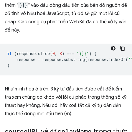
thêm "
)]}
" vào đầu dòng đầu tiên của bản đồ nguồn để
cố tình vô hiệu hoá JavaScript, từ đó sẽ gửi một lỗi cú
pháp. Các công cụ phát triển WebKit đã có thể xử lý vấn
đề này.
if
(
response
.
slice
(
0
,
3
)
===
")]}"
)
{
response
=
response
.
substring
(
response
.
indexOf
(
'
}
Như minh hoạ ở trên, 3 ký tự đầu tiên được cắt để kiểm
tra xem chúng có khớp với lỗi cú pháp trong thông số kỹ
thuật hay không. Nếu có, hãy xoá tất cả ký tự dẫn đến
thực thể dòng mới đầu tiên (\n).
source
URL
và
display
Name
trong thực