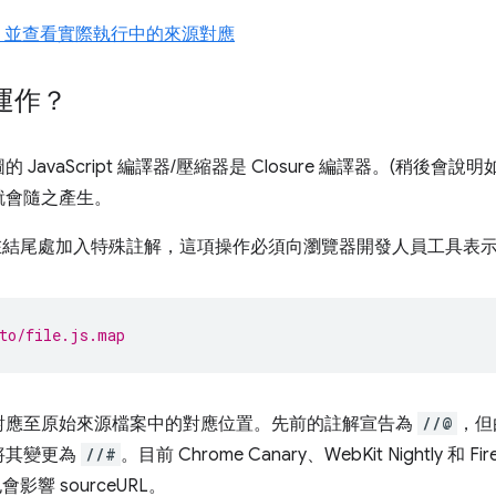
錯，並查看實際執行中的來源對應
運作？
vaScript 編譯器/壓縮器是 Closure 編譯器。(稍後會說明如何使
就會隨之產生。
器不會在結尾處加入特殊註解，這項操作必須向瀏覽器開發人員工具表
to/file.js.map
對應至原始來源檔案中的對應位置。先前的註解宣告為
//@
，但
將其變更為
//#
。目前 Chrome Canary、WebKit Nightly 和
影響 sourceURL。