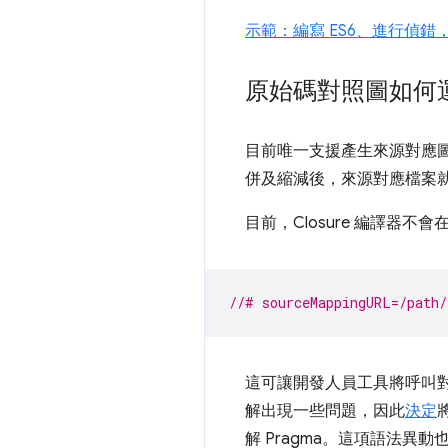
示範：編寫 ES6、進行偵
原始碼對照圖如何
目前唯一支援產生來源對應圖的 Ja
併及縮減後，來源對應檔案
目前，Closure 編譯
//# sourceMappingURL=/path/
這可讓開發人員工具將呼叫
解出現一些問題，因此
決定
解 Pragma。這項語法異動也會