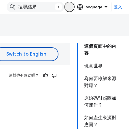
/
登入
這個頁面中的內
容
現實世界
這對你有幫助嗎？
為何要瞭解來源
對應？
原始碼對照圖如
何運作？
如何產生來源對
應圖？