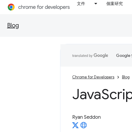
文件
個案研究
Blog
Goog
Chrome for Developers
Blog
Java
Scr
Ryan Seddon