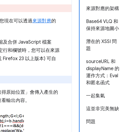
來源對應的架構
？您現在可以透過
來源對應
的
Base64 VLQ 和
保持來源地圖小
潛在的 XSSI 問
JavaScript 檔案
題
詢特定行和欄號時，您可以在來源
refox 23 以上版本) 可自
sourceURL 和
displayName 的
運作方式：Eval
和匿名函式
取得原始位置」會傳入產生的
一起集氣
查看輸出內容。
這並非完美無缺
問題