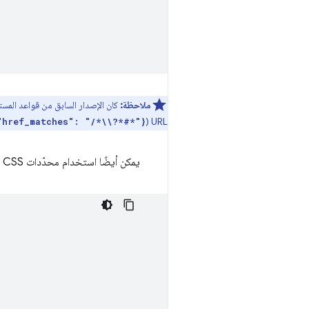
ملاحظة:
كان الإصدار السابق من قواعد المستن
URL (
"href_matches": "/*\\?*#*"}
يمكن أيضًا استخدام محدّدات CSS كبديل لمطابقات href أو بالتزامن معها للعثور على الروابط في الصفحة الحالية: