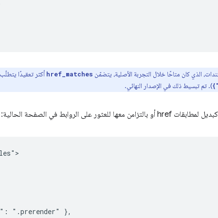


دات، الذي كان متاحًا خلال التجربة الأصلية، يتضمّن
أكثر تعقيدًا يتطلّب
href_matches
). تم تبسيط ذلك في الإصدار النهائي.
{
es">

": ".prerender" },
