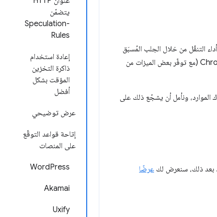
عنوان HTTP
يتضمّن
Speculation-
Rules
ء التنقّل من خلال الجلب المُسبَق
إعادة استخدام
أو حتى العرض المُسبَق لعمليات التنقّل المستقبلية. تتوفّر كل هذه التحسينات الإضافية الآن من الإصدار 122 من Chrome (مع توفّر بعض الميزات من
ذاكرة التخزين
المؤقت بشكل
أفضل
ك الموارد، ونأمل أن يشجّع ذلك على
عرض توضيحي
إتاحة قواعد التوقّع
على المنصات
WordPress
ا. بعد ذلك، سنعرض لك
عرضًا
Akamai
Uxify