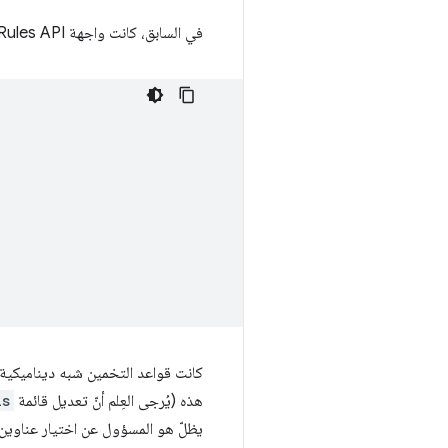
في السابق، كانت واجهة Speculation Rules API تعمل من خلال تحديد قائمة بعناوين URL لجلب البيانات مسبقًا أو عرضها مسبقًا:
كانت قواعد التخمين شبه ديناميكية،
هذه (يُرجى العِلم أنّ تعديل قائمة
ls