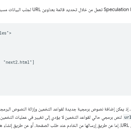
es">

 "next2.html"]

 إذ يمكن إضافة نصوص برمجية جديدة لقواعد التخمين وإزالة النصوص البرمجية 
ur
لنص برمجي حالي لقواعد التخمين لا يؤدي إلى تغيير في عمليات التخمين). 
يظلّ هو المسؤول عن اختيار عناوين URL، إما عن طريق إرسالها من الخادم عند طلب الصفحة، أو عن ط