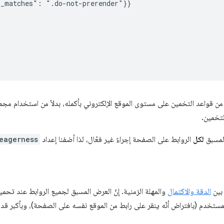
_matches": ".do-not-prerender"}}



 قواعد التخمين على مستوى الموقع الإلكتروني بأكمله، بدلاً من استخدام مج
لتخمين.
المسبق
لكل
الروابط على الصفحة إجراءً غير فعّال، لذا أضفنا إعداد
eagerness
 بين
الدقة والاكتمال
والمهلة الزمنية. إنّ العرض المسبق لجميع الروابط عند تح
 المستخدم (بافتراض أنّه ينقر على رابط من الموقع نفسه على الصفحة)، وبأكبر ق