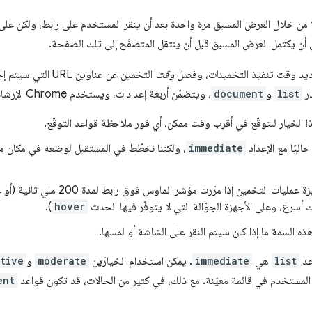
إلا من خلال العرض المسبق مرة واحدة بعد أن ينقر المستخدم على رابط، ولكن عل
ل أن يكتمل العرض المسبق قبل أن ينتقل المتصفّح إلى تلك الصفحة.
د وقت تنفيذ التخمينات، وفصل
وقت
التخمين عن عناوين URL التي سيتم إجراء التخمينات عليها. يتوفّر الإعداد
در
list
و
document
، ويتضمّن أربعة إعدادات، ويستخدم Chrome الإرشادات التجريبية التالية لكلّ منها:
 الخيار للتوقّع في أقرب وقت ممكن، أي فور ملاحظة قواعد التوقّع.
اليًا مع الإعداد
immediate
، ولكننا نخطّط في المستقبل لوضعه في مكان م
يات التخمين إذا مرّرت مؤشر الماوس فوق رابط لمدة 200 ملي ثانية (أو عند وقوع الحدث
 أسرع، وعلى الأجهزة الجوّالة التي لا يتوفّر فيها الحدث
hover
).
ذه السمة ما إذا كان سيتم النقر على الشاشة أو لمسها.
عد
list
هي
immediate
. يمكن استخدام الخيارَين
moderate
و
tive
ent