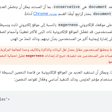
عد
document
هي
conservative
. بما أنّ المستند يمكن أن يتضمّن العديد من عناوين
document
بحذر (راجِع أيضًا القسم
حدود Chrome
أدناه).
لى موقعك الإلكتروني.
eagerness
بالنسبة إلى موقع إلكتروني ثابت وبسيط ج
ستخدمين. قد تفضّل المواقع الإلكترونية ذات البُنى الأكثر تعقيدًا وأحجام الصف
 إشارة إيجابية أكبر من المستخدمين بشأن نيتهم، وذلك للحدّ من الهدر.
تحمّلها المستخدمون مقابل معدل نقل البيانات والذاكرة وتكاليف وحدة المعالجة المركزية، بال
خمينات على المستخدمين عند تنفيذها. تتيح لك إعدادات
تقليل احتمالية التخمينات 
eagerness
ها.
، ويمكن أن تستفيد العديد من المواقع الإلكترونية من قاعدة التخمين البسيطة ا
 باستخدام مؤشر الماوس، وذلك كتنفيذ أساسي وفعّال لقواعد التخمين:
es">
