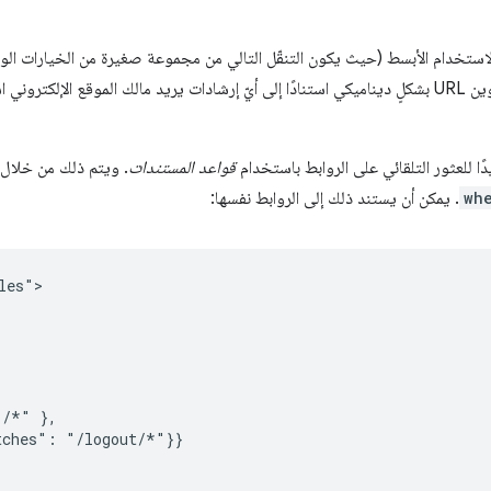
الاستخدام الأبسط (حيث يكون التنقّل التالي من مجموعة صغيرة من الخيارات الوا
تقدّمًا (حيث يتم احتساب قائمة عناوين URL بشكلٍ ديناميكي استنادًا إلى أيّ إرشادات يريد مالك الموقع
يدًا للعثور التلقائي على الروابط باستخدام
قواعد المستندات
wh
. يمكن أن يستند ذلك إلى الروابط نفسها:
es">

/*" },

ches": "/logout/*"}}
