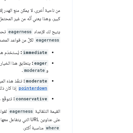
من ناحية أخرى، لا يمكن منع الهدر 
كبير. وهذا يعني أنّه من غير المحتم
يتيح لك الإعداد
eagerness
تحدي
eagerness
لكلّ من قواعد المص
immediate
:
يُستخدَم هذا
eager
:
يتطابق هذا الخيار ح
و
moderate
.
moderate
:
تنفّذ هذه الميزة عمل
pointerdown
إذا كان ذلك
conservative
:
تتوقّع ه
القيمة التلقائية
eagerness
لقوا
على عناوين URL التي يتفاعل معها المستخدم في قائمة معيّنة. مع ذلك، في كثير من الحالات، قد تكون قواعد
where
مناسبة أكثر.