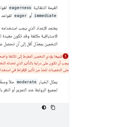
القيمة التلقائية
eagerness
لقوا
immediate
أو
eager
لقواعد
يعتمد الإعداد الذي يجب استخدامه ع
الاستباقية مكلفة وقد تكون مفيدة للم
التخمين بمعدّل أقل إلى أن تحصل على
تنبيه:
يؤدي التخمين المفرط إلى تكلفة واضحة ي
يجب أن تكون على دراية بالتأثير الذي تحدثه الت
على التخمينات للحدّ من تأثير الإفراط في استخدام
يمثّل الخيار
moderate
حلاً وسطًا
لجميع الروابط عند التمرير أو النقر