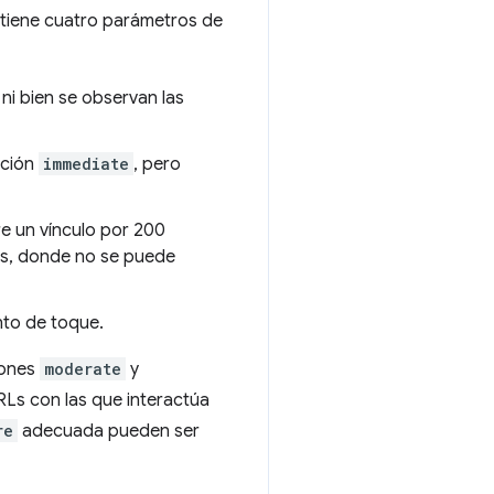
y tiene cuatro parámetros de
 ni bien se observan las
ación
immediate
, pero
e un vínculo por 200
iles, donde no se puede
nto de toque.
iones
moderate
y
URLs con las que interactúa
re
adecuada pueden ser