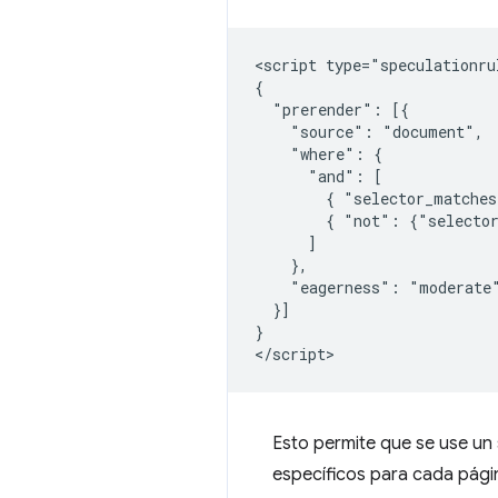
<script type="speculationrul
{

  "prerender": [{

    "source": "document",

    "where": {

      "and": [

        { "selector_matches
        { "not": {"selector
      ]

    },

    "eagerness": "moderate"
  }]

}

Esto permite que se use un 
específicos para cada págin