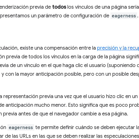
renderización previa de
todos
los vínculos de una página sería
 presentamos un parámetro de configuración de
eagerness
.
culación, existe una compensación entre la
precisión y la rec
ón previa de todos los vínculos en la carga de la página signi
revia de un vínculo en el que haga clic el usuario (suponiendo 
a) y con la mayor anticipación posible, pero con un posible d
la representación previa una vez que el usuario hizo clic en un 
de anticipación mucho menor. Esto significa que es poco pro
n previa antes de que el navegador cambie a esa página.
ción
eagerness
te permite definir cuándo se deben ejecutar l
r de las URLs en las que se deben realizar las especulaciones