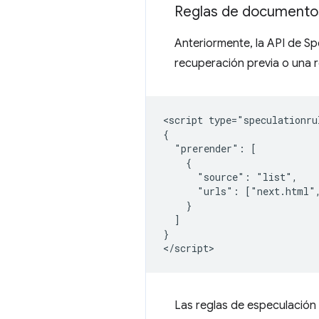
Reglas de documento
Anteriormente, la API de Sp
recuperación previa o una r
<script type="speculationrul
{

  "prerender": [

    {

      "source": "list",

      "urls": ["next.html",
    }

  ]

}

Las reglas de especulación