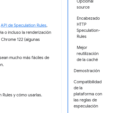
Opcional
source
Encabezado
HTTP
a
API de Speculation Rules
,
Speculation-
a o incluso la renderización
Rules
n Chrome 122 (algunas
Mejor
reutilización
a sean mucho más fáciles de
de la caché
n.
Demostración
Compatibilidad
de la
plataforma con
n Rules y cómo usarlas.
las reglas de
especulación