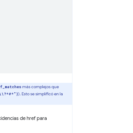
más complejos que
f_matches
). Esto se simplificó en la
\\?*#*"}
idencias de href para