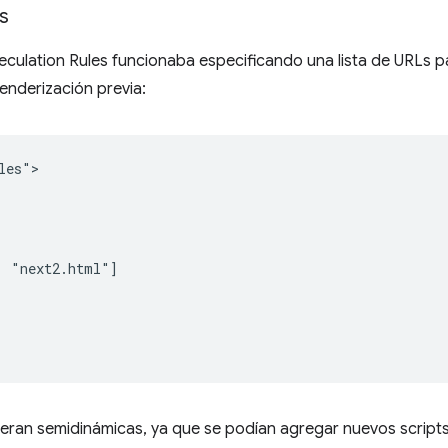
s
eculation Rules funcionaba especificando una lista de URLs pa
enderización previa:
es">

 "next2.html"]

 eran semidinámicas, ya que se podían agregar nuevos script