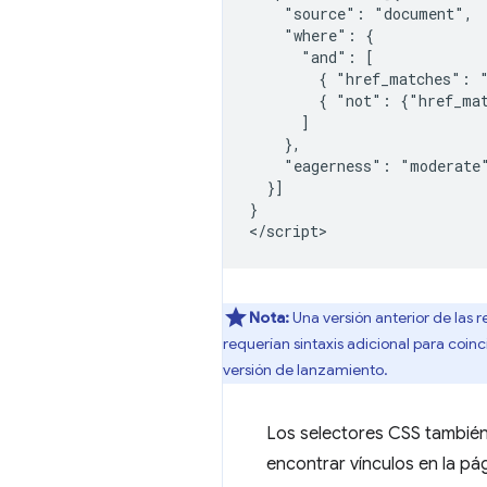
    "source": "document",

    "where": {

      "and": [

        { "href_matches": "
        { "not": {"href_mat
      ]

    },

    "eagerness": "moderate"
  }]

}

Nota:
Una versión anterior de las 
requerían sintaxis adicional para coin
versión de lanzamiento.
Los selectores CSS también
encontrar vínculos en la pág