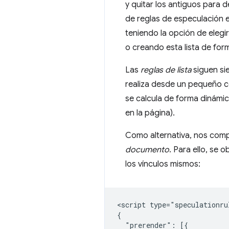
y quitar los antiguos para 
de reglas de especulación e
teniendo la opción de elegir
o creando esta lista de form
Las
reglas de lista
siguen si
realiza desde un pequeño c
se calcula de forma dinámica
en la página).
Como alternativa, nos comp
documento
. Para ello, se
los vínculos mismos:
<script type="speculationrul
{

  "prerender": [{
