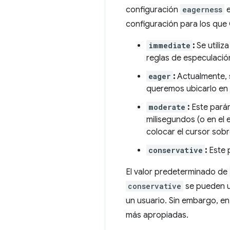
configuración
eagerness
e
configuración para los que 
immediate
:
Se utiliz
reglas de especulació
eager
:
Actualmente, 
queremos ubicarlo en 
moderate
:
Este parám
milisegundos (o en el
colocar el cursor sobr
conservative
:
Este 
El valor predeterminado de
conservative
se pueden us
un usuario. Sin embargo, e
más apropiadas.