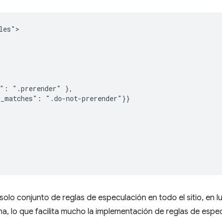
es">

": ".prerender" },

_matches": ".do-not-prerender"}}



solo conjunto de reglas de especulación en todo el sitio, en 
a, lo que facilita mucho la implementación de reglas de especu