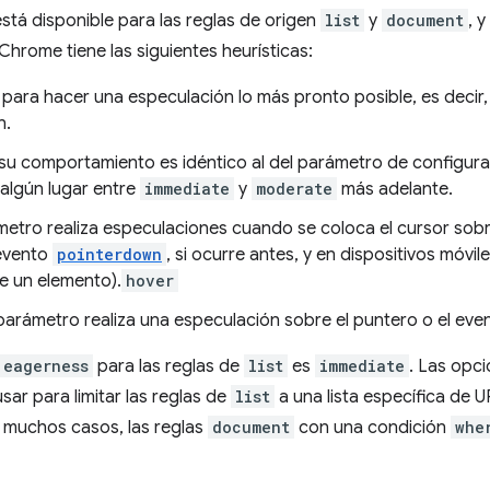
stá disponible para las reglas de origen
list
y
document
, 
Chrome tiene las siguientes heurísticas:
a para hacer una especulación lo más pronto posible, es decir,
n.
su comportamiento es idéntico al del parámetro de configur
algún lugar entre
immediate
y
moderate
más adelante.
etro realiza especulaciones cuando se coloca el cursor sobr
 evento
pointerdown
, si ocurre antes, y en dispositivos móv
e un elemento).
hover
parámetro realiza una especulación sobre el puntero o el eve
eagerness
para las reglas de
list
es
immediate
. Las opc
ar para limitar las reglas de
list
a una lista específica de 
n muchos casos, las reglas
document
con una condición
whe