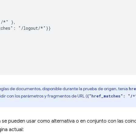
/*" },

ches": "/logout/*"}}



reglas de documentos, disponible durante la prueba de origen, tenía
hre
cidir con los parámetros y fragmentos de URL (
{"href_matches": "/*
 se pueden usar como alternativa o en conjunto con las coinc
ina actual: