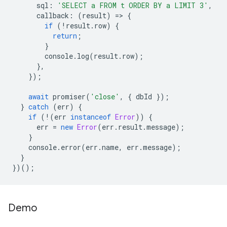
sql
:
'SELECT a FROM t ORDER BY a LIMIT 3'
,
callback
:
(
result
)
=
>
{
if
(
!
result
.
row
)
{
return
;
}
console
.
log
(
result
.
row
);
},
});
await
promiser
(
'close'
,
{
dbId
});
}
catch
(
err
)
{
if
(
!
(
err
instanceof
Error
))
{
err
=
new
Error
(
err
.
result
.
message
);
}
console
.
error
(
err
.
name
,
err
.
message
);
}
})();
Demo