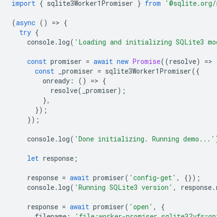
import
{
sqlite3Worker1Promiser
}
from
'@sqlite.org/
(
async
()
=
>
{
try
{
console
.
log
(
'Loading and initializing SQLite3 mo
const
promiser
=
await
new
Promise
((
resolve
)
=
>
const
_promiser
=
sqlite3Worker1Promiser
({
onready
:
()
=
>
{
resolve
(
_promiser
);
},
});
});
console
.
log
(
'Done initializing. Running demo...'
let
response
;
response
=
await
promiser
(
'config-get'
,
{});
console
.
log
(
'Running SQLite3 version'
,
response
.
response
=
await
promiser
(
'open'
,
{
filename
:
'file:worker-promiser.sqlite3?vfs=op