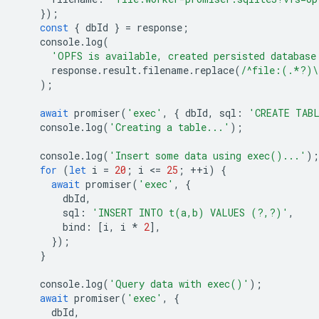
});
const
{
dbId
}
=
response
;
console
.
log
(
'OPFS is available, created persisted database
response
.
result
.
filename
.
replace
(
/^file:(.*?)\
);
await
promiser
(
'exec'
,
{
dbId
,
sql
:
'CREATE TAB
console
.
log
(
'Creating a table...'
);
console
.
log
(
'Insert some data using exec()...'
);
for
(
let
i
=
20
;
i
<
=
25
;
++
i
)
{
await
promiser
(
'exec'
,
{
dbId
,
sql
:
'INSERT INTO t(a,b) VALUES (?,?)'
,
bind
:
[
i
,
i
*
2
],
});
}
console
.
log
(
'Query data with exec()'
);
await
promiser
(
'exec'
,
{
dbId
,