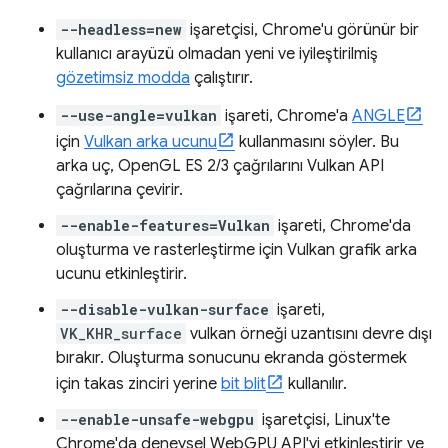
--headless=new
işaretçisi, Chrome'u görünür bir
kullanıcı arayüzü olmadan yeni ve iyileştirilmiş
gözetimsiz modda
çalıştırır.
--use-angle=vulkan
işareti, Chrome'a
ANGLE
için
Vulkan arka ucunu
kullanmasını söyler. Bu
arka uç, OpenGL ES 2/3 çağrılarını Vulkan API
çağrılarına çevirir.
--enable-features=Vulkan
işareti, Chrome'da
oluşturma ve rasterleştirme için Vulkan grafik arka
ucunu etkinleştirir.
--disable-vulkan-surface
işareti,
VK_KHR_surface
vulkan örneği uzantısını devre dışı
bırakır. Oluşturma sonucunu ekranda göstermek
için takas zinciri yerine
bit blit
kullanılır.
--enable-unsafe-webgpu
işaretçisi, Linux'te
Chrome'da deneysel WebGPU API'yi etkinleştirir ve