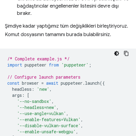
bağdaştırıcılar engellenenler listesini devre dışı
bırakır.
Şimdiye kadar yaptığımız tüm değişiklikleri birleştiriyoruz.
Komut dosyasının tamamını burada bulabilirsiniz.
/* Complete example.js */
import
puppeteer
from
'puppeteer'
;
// Configure launch parameters
const
browser
=
await
puppeteer
.
launch
({
headless
:
'new'
,
args
:
[
'--no-sandbox'
,
'--headless=new'
,
'--use-angle=vulkan'
,
'--enable-features=Vulkan'
,
'--disable-vulkan-surface'
,
'--enable-unsafe-webgpu'
,