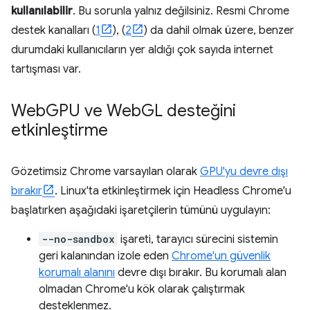
kullanılabilir
. Bu sorunla yalnız değilsiniz. Resmi Chrome
destek kanalları (
1
), (
2
) da dahil olmak üzere, benzer
durumdaki kullanıcıların yer aldığı çok sayıda internet
tartışması var.
Web
GPU ve Web
GL desteğini
etkinleştirme
Gözetimsiz Chrome varsayılan olarak
GPU'yu devre dışı
bırakır
. Linux'ta etkinleştirmek için Headless Chrome'u
başlatırken aşağıdaki işaretçilerin tümünü uygulayın:
--no-sandbox
işareti, tarayıcı sürecini sistemin
geri kalanından izole eden
Chrome'un güvenlik
korumalı alanını
devre dışı bırakır. Bu korumalı alan
olmadan Chrome'u kök olarak çalıştırmak
desteklenmez.