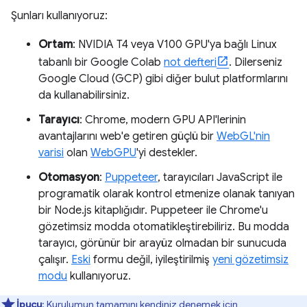
Şunları kullanıyoruz:
Ortam
: NVIDIA T4 veya V100 GPU'ya bağlı Linux
tabanlı bir Google Colab
not defteri
. Dilerseniz
Google Cloud (GCP) gibi diğer bulut platformlarını
da kullanabilirsiniz.
Tarayıcı
: Chrome, modern GPU API'lerinin
avantajlarını web'e getiren güçlü bir
WebGL'nin
varisi
olan
WebGPU
'yi destekler.
Otomasyon
:
Puppeteer
, tarayıcıları JavaScript ile
programatik olarak kontrol etmenize olanak tanıyan
bir Node.js kitaplığıdır. Puppeteer ile Chrome'u
gözetimsiz modda otomatikleştirebiliriz. Bu modda
tarayıcı, görünür bir arayüz olmadan bir sunucuda
çalışır.
Eski
formu değil, iyileştirilmiş
yeni gözetimsiz
modu
kullanıyoruz.
İpucu
: Kurulumun tamamını kendiniz denemek için