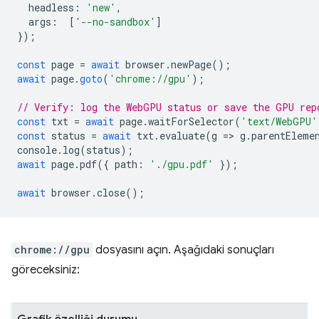
headless
:
'new'
,
args
:
[
'--no-sandbox'
]
});
const
page
=
await
browser
.
newPage
();
await
page
.
goto
(
'chrome://gpu'
);
// Verify: log the WebGPU status or save the GPU rep
const
txt
=
await
page
.
waitForSelector
(
'text/WebGPU'
const
status
=
await
txt
.
evaluate
(
g
=
>
g
.
parentEleme
console
.
log
(
status
);
await
page
.
pdf
({
path
:
'./gpu.pdf'
});
await
browser
.
close
();
chrome://gpu
dosyasını açın. Aşağıdaki sonuçları
göreceksiniz: