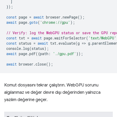
]
});
const
page
=
await
browser
.
newPage
();
await
page
.
goto
(
'chrome://gpu'
);
// Verify: log the WebGPU status or save the GPU rep
const
txt
=
await
page
.
waitForSelector
(
'text/WebGPU'
const
status
=
await
txt
.
evaluate
(
g
=
>
g
.
parentEleme
console
.
log
(
status
);
await
page
.
pdf
({
path
:
'./gpu.pdf'
});
await
browser
.
close
();
Komut dosyasını tekrar çalıştırın. WebGPU sorunu
algılanmaz ve değer devre dışı değerinden yalnızca
yazılım değerine geçer.