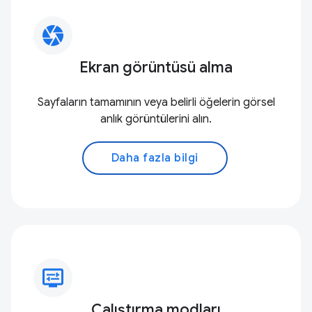
camera
Ekran görüntüsü alma
Sayfaların tamamının veya belirli öğelerin görsel
anlık görüntülerini alın.
Daha fazla bilgi
display_settings
Çalıştırma modları