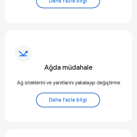
Daha fazla bilgi
network_ping
Ağda müdahale
Ağ isteklerini ve yanıtlarını yakalayıp değiştirme
Daha fazla bilgi