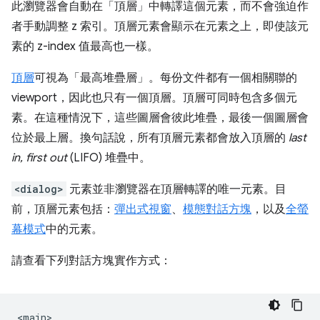
此瀏覽器會自動在「頂層」中轉譯這個元素，而不會強迫作
者手動調整 z 索引。頂層元素會顯示在元素之上，即使該元
素的 z-index 值最高也一樣。
頂層
可視為「最高堆疊層」。每份文件都有一個相關聯的
viewport，因此也只有一個頂層。頂層可同時包含多個元
素。在這種情況下，這些圖層會彼此堆疊，最後一個圖層會
位於最上層。換句話說，所有頂層元素都會放入頂層的
last
in, first out
(LIFO) 堆疊中。
<dialog>
元素並非瀏覽器在頂層轉譯的唯一元素。目
前，頂層元素包括：
彈出式視窗
、
模態對話方塊
，以及
全螢
幕模式
中的元素。
請查看下列對話方塊實作方式：
<main>
