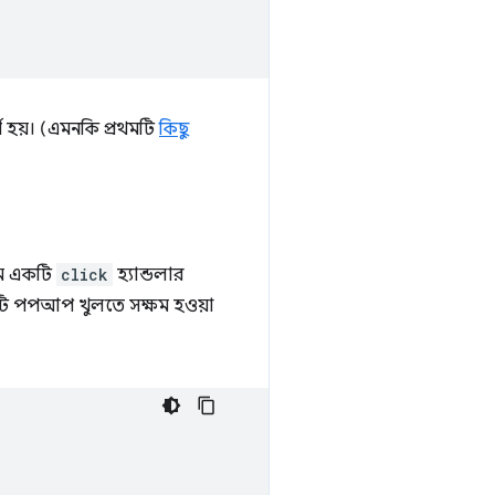
র্থ হয়। (এমনকি প্রথমটি
কিছু
মে একটি
click
হ্যান্ডলার
ে একটি পপআপ খুলতে সক্ষম হওয়া