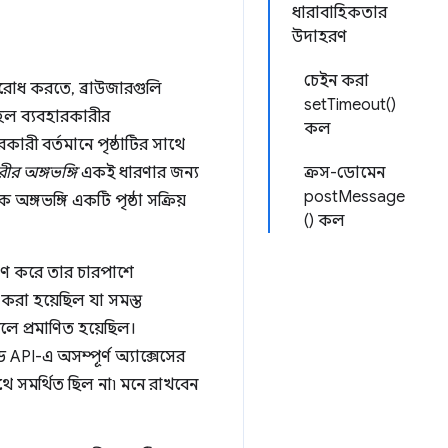
ধারাবাহিকতার
উদাহরণ
চেইন করা
তিরোধ করতে, ব্রাউজারগুলি
setTimeout()
ল ব্যবহারকারীর
কল
রকারী বর্তমানে পৃষ্ঠাটির সাথে
ীর অঙ্গভঙ্গি
একই ধারণার জন্য
ক্রস-ডোমেন
postMessage
অঙ্গভঙ্গি একটি পৃষ্ঠা সক্রিয়
() কল
্ত্রণ করে তার চারপাশে
 করা হয়েছিল যা সমস্ত
ে প্রমাণিত হয়েছিল।
 API-এ অসম্পূর্ণ অ্যাক্সেসের
থে সমর্থিত ছিল না৷ মনে রাখবেন