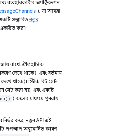
্য ব্যবহারকারীর অ্যাক্টিভেশন
essageChannels
), যা আমরা
একটি প্রস্তাবিত
নতুন
ে একত্রিত করা।
 বজায় রাখে: ঐতিহাসিক
য়করণ দেখে থাকে), এবং বর্তমান
রণ দেখে থাকে)। স্টিকি বিট সেট
াকশনে সেট করা হয়, এবং একটি
en()
) কলের মাধ্যমে পুনরায়
র নির্ভর করে; নতুন API এই
্র একটি পপআপ অনুমোদিত কারণ