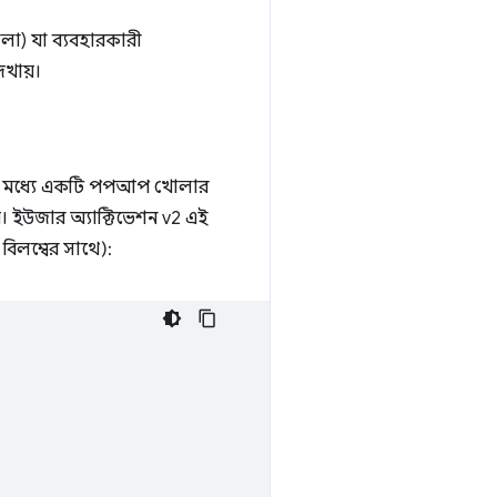
লা) যা ব্যবহারকারী
েখায়।
ডের মধ্যে একটি পপআপ খোলার
 ইউজার অ্যাক্টিভেশন v2 এই
লম্বের সাথে):