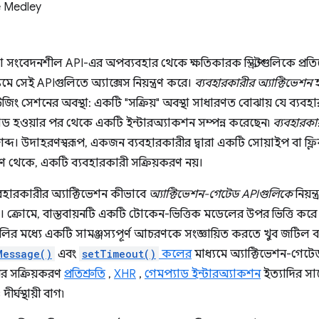
 Medley
তো সংবেদনশীল API-এর অপব্যবহার থেকে ক্ষতিকারক স্ক্রিপ্টগুলিকে প্র
মে সেই APIগুলিতে অ্যাক্সেস নিয়ন্ত্রণ করে।
ব্যবহারকারীর অ্যাক্টিভেশন
হ
রাউজিং সেশনের অবস্থা: একটি "সক্রিয়" অবস্থা সাধারণত বোঝায় যে ব্যবহা
া লোড হওয়ার পর থেকে একটি ইন্টারঅ্যাকশন সম্পন্ন করেছেন৷
ব্যবহারকার
কর শব্দ। উদাহরণস্বরূপ, একজন ব্যবহারকারীর দ্বারা একটি সোয়াইপ বা ফ্লিক 
টিকোণ থেকে, একটি ব্যবহারকারী সক্রিয়করণ নয়।
বহারকারীর অ্যাক্টিভেশন কীভাবে
অ্যাক্টিভেশন-গেটেড APIগুলিকে
নিয়ন
। ক্রোমে, বাস্তবায়নটি একটি টোকেন-ভিত্তিক মডেলের উপর ভিত্তি করে
র মধ্যে একটি সামঞ্জস্যপূর্ণ আচরণকে সংজ্ঞায়িত করতে খুব জটিল বল
Message()
এবং
setTimeout()
কলের
মাধ্যমে অ্যাক্টিভেশন-গেটেড
ীর সক্রিয়করণ
প্রতিশ্রুতি
,
XHR
,
গেমপ্যাড ইন্টারঅ্যাকশন
ইত্যাদির সা
র্ঘস্থায়ী বাগ৷