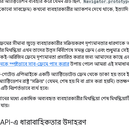
র অ্যাক্টিভেশন ব্যবহার করে যেমন এটি ছিল,
Navigator.prototyp
কোনো সাবফ্রেম) কখনো ব্যবহারকারীর অ্যাকশন দেখে থাকে, ইত্যাদি
রেমের সীমানা জুড়ে ব্যবহারকারীর সক্রিয়করণ দৃশ্যমানতার ধারণাকে আনু
 মিথস্ক্রিয়া এখন তাদের উত্স নির্বিশেষে সমস্ত ফ্রেম (এবং শুধুমাত্র সে
ই-অরিজিন ফ্রেমে দৃশ্যমানতা প্রসারিত করার জন্য আমাদের কাছে একটি
শনকে স্পষ্টভাবে সাব-ফ্রেমে পাস করার
উপায় পেলে আমরা এই সমাধানটি
-গেটেড এপিআইকে একটি অ্যাক্টিভেটেড ফ্রেম থেকে ডাকা হয় তবে ইভ
যাক্টিভেশন রাষ্ট্র "সক্রিয়" (যেমন, শেষ হয় নি বা গ্রাস করা হয়নি) ত
ি নিঃশর্তভাবে ব্যর্থ হবে।
যবধানের মধ্যে একাধিক অব্যবহৃত ব্যবহারকারীর মিথস্ক্রিয়া শেষ মিথস্ক্র
যায়।
ড API-এ ধারাবাহিকতার উদাহরণ