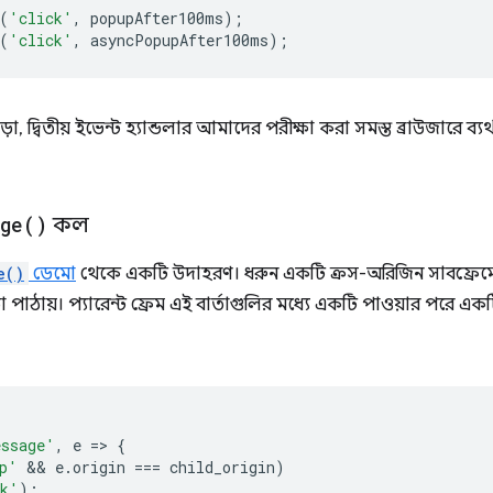
(
'click'
,
popupAfter100ms
);
(
'click'
,
asyncPopupAfter100ms
);
়া, দ্বিতীয় ইভেন্ট হ্যান্ডলার আমাদের পরীক্ষা করা সমস্ত ব্রাউজারে ব্য
ge(
)
কল
e()
ডেমো
থেকে একটি উদাহরণ। ধরুন একটি ক্রস-অরিজিন সাবফ্রে
ার্তা পাঠায়। প্যারেন্ট ফ্রেম এই বার্তাগুলির মধ্যে একটি পাওয়ার পর
ssage'
,
e
=
>
{
p'
 && 
e
.
origin
===
child_origin
)
nk'
);