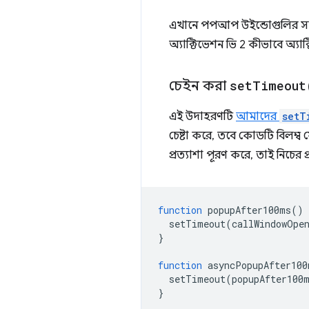
এখানে পপআপ উইন্ডোগুলির সাথ
অ্যাক্টিভেশন ভি 2 কীভাবে অ্য
চেইন করা
set
Timeout
এই উদাহরণটি
আমাদের
setT
চেষ্টা করে, তবে কোডটি বিলম্
প্রত্যাশা পূরণ করে, তাই নিচের 
function
popupAfter100ms
()
setTimeout
(
callWindowOpe
}
function
asyncPopupAfter100
setTimeout
(
popupAfter100
}