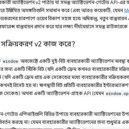
ারী অ্যাক্টিভেশন v2 পাঠায় যা সমস্ত অ্যাক্টিভেশন-গেটেড API-এর জন
উপরে উল্লিখিত অসঙ্গতিগুলি সমাধান করে (এবং আরও কয়েকটি, যেমন
M
্রিয়করণের চারপাশে ওয়েব বিকাশ সহজ হবে৷ অধিকন্তু, নতুন বাস্তবায়ন 
ারেন্স বাস্তবায়ন প্রদান করে যার লক্ষ্য দীর্ঘমেয়াদে সমস্ত ব্রাউজারক
ী সক্রিয়করণ v2 কাজ করে?
ি
window
অবজেক্টে একটি দুই-বিট ব্যবহারকারী অ্যাক্টিভেশন অবস্থা
থার জন্য একটি স্টিকি বিট (যদি একটি ফ্রেম কখনও ব্যবহারকারীর সক্রি
বিট (যদি একটি ফ্রেম প্রায় এক সেকেন্ডের মধ্যে ব্যবহারকারীর সক্রিয়ক
 কখনই রিসেট হয় না। ক্ষণস্থায়ী বিট প্রতিটি ব্যবহারকারীর ইন্টারঅ্য
 এক সেকেন্ড) অথবা একটি অ্যাক্টিভেশন-গ্রাহক API (যেমন
window.op
েশন-গেটেড এপিআইগুলি বিভিন্ন উপায়ে ব্যবহারকারী অ্যাক্টিভেশনের উপ
রিবর্তন করছে না। যেমন ব্যবহারকারীর অ্যাক্টিভেশনের জন্য শুধুমাত