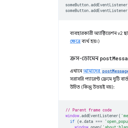
someButton
.
addEventListener
someButton
.
addEventListener
ব্যবহারকারী অ্যাক্টিভেশন v2 ছাড
ক্ষেত্রে
ব্যর্থ হয়।)
ক্রস-ডোমেন
post
Messa
এখানে
আমাদের
postMessag
সরাসরি প্যারেন্ট ফ্রেমে দুটি ব
উচিত (কিন্তু উভয়ই নয়):
// Parent frame code
window
.
addEventListener
(
'me
if
(
e
.
data
===
'open_popu
window
.
open
(
'about:bla