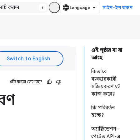
/
সাইন-ইন করুন
এই পৃষ্ঠায় যা যা
আছে
কিভাবে
ব্যবহারকারী
এটি কাজে লেগেছে?
সক্রিয়করণ v2
করণ
কাজ করে?
কি পরিবর্তন
হচ্ছে?
অ্যাক্টিভেশন-
গেটেড API-এ