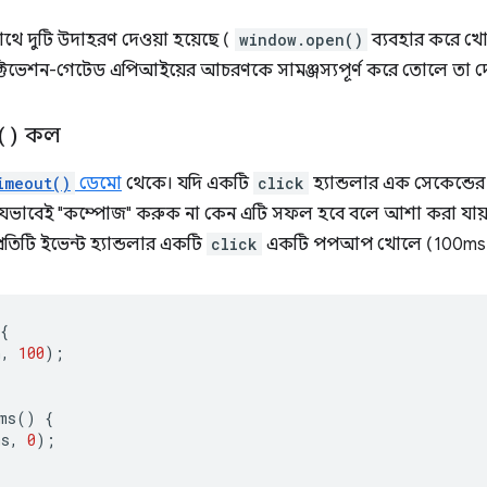
ে দুটি উদাহরণ দেওয়া হয়েছে (
window.open()
ব্যবহার করে খো
াক্টিভেশন-গেটেড এপিআইয়ের আচরণকে সামঞ্জস্যপূর্ণ করে তোলে তা দ
(
)
কল
imeout()
ডেমো
থেকে। যদি একটি
click
হ্যান্ডলার এক সেকেন্
ব যেভাবেই "কম্পোজ" করুক না কেন এটি সফল হবে বলে আশা করা যায়।
প্রতিটি ইভেন্ট হ্যান্ডলার একটি
click
একটি পপআপ খোলে (100ms বি
{
n
,
100
);
ms
()
{
ms
,
0
);