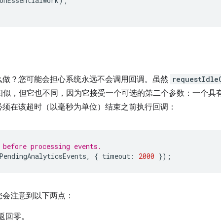
onEssentialWork
);
么做？您可能会担心系统永远不会调用回调。虽然
requestIdle
相似，但它也不同，因为它接受一个可选的第二个参数：一个具
必须在该超时（以毫秒为单位）结束之前执行回调：
 before processing events.
PendingAnalyticsEvents
,
{
timeout
:
2000
});
您会注意到以下两点：
返回零。