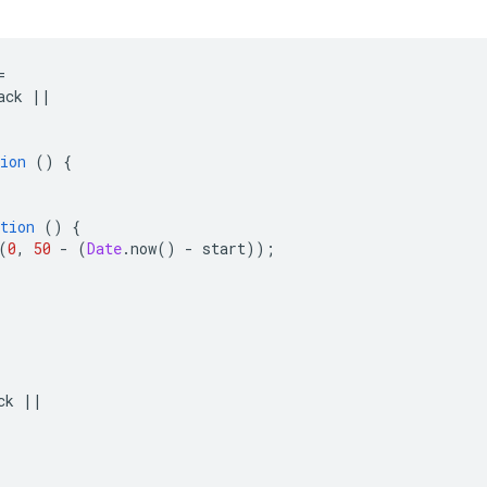
=
ack
||
ion
()
{
tion
()
{
(
0
,
50
-
(
Date
.
now
()
-
start
));
ck
||