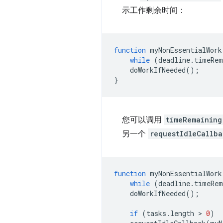
示工作剩余时间：
function
myNonEssentialWork
while
(
deadline
.
timeRem
doWorkIfNeeded
();
}
您可以调用
timeRemaining
另一个
requestIdleCallba
function
myNonEssentialWork
while
(
deadline
.
timeRem
doWorkIfNeeded
();
if
(
tasks
.
length
 > 
0
)