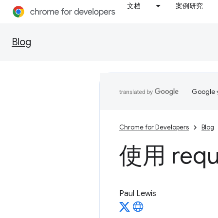
文档
案例研究
Blog
Goog
Chrome for Developers
Blog
使用 requ
Paul Lewis