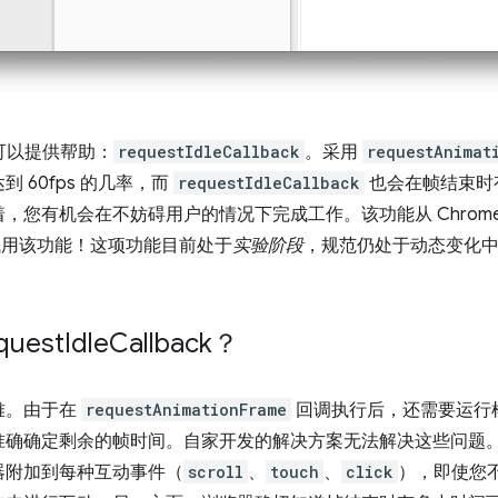
 可以提供帮助：
requestIdleCallback
。采用
requestAnimat
 60fps 的几率，而
requestIdleCallback
也会在帧结束时
您有机会在不妨碍用户的情况下完成工作。该功能从 Chrome
ry 试用该功能！这项功能目前处于
实验阶段
，规范仍处于动态变化
uest
Idle
Callback？
难。由于在
requestAnimationFrame
回调执行后，还需要运行
准确确定剩余的帧时间。自家开发的解决方案无法解决这些问题
器附加到每种互动事件（
scroll
、
touch
、
click
），即使您