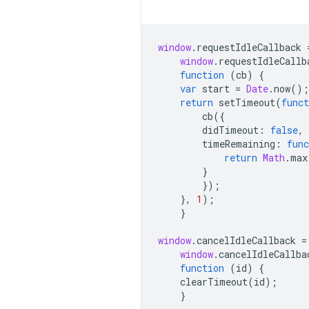
window
.
requestIdleCallback
window
.
requestIdleCallb
function
(
cb
)
{
var
start
=
Date
.
now
();
return
setTimeout
(
funct
cb
({
didTimeout
:
false
,
timeRemaining
:
func
return
Math
.
max
}
});
},
1
);
}
window
.
cancelIdleCallback
=
window
.
cancelIdleCallba
function
(
id
)
{
clearTimeout
(
id
);
}