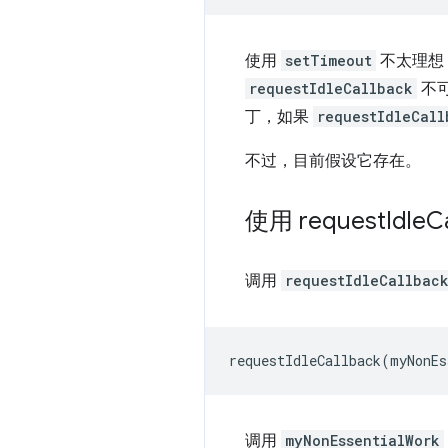
使用
setTimeout
不太理想
requestIdleCallback
不
丁，如果
requestIdleCall
不过，目前假设它存在。
使用 request
Idle
C
调用
requestIdleCallbac
requestIdleCallback
(
myNonEs
调用
myNonEssentialWork