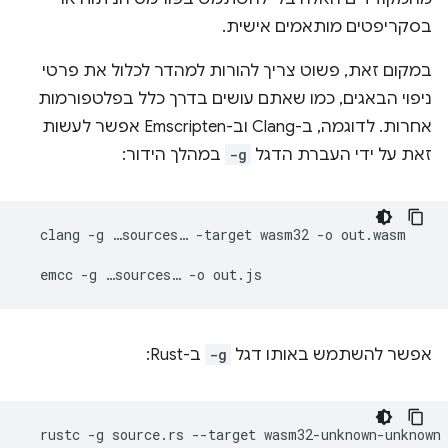
בסקריפטים מותאמים אישית.
במקום זאת, פשוט צריך להורות למהדר לכלול את פרטי
ניפוי הבאגים, כמו שאתם עושים בדרך כלל בפלטפורמות
אחרות. לדוגמה, ב-Clang וב-Emscripten אפשר לעשות
זאת על ידי העברת הדגל
-g
במהלך הידור:
clang
-g
…sources…
-target
wasm32
-o
out.wasm

emcc
-g
…sources…
-o
אפשר להשתמש באותו דגל
-g
ב-Rust:
rustc
-g
source.rs
--target
wasm32-unknown-unknown