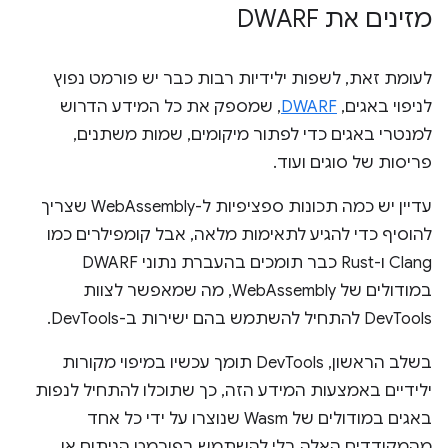
מזינים את DWARF
לעומת זאת, לשפות ילידיות רבות כבר יש פורמט נפוץ
לניפוי באגים,
DWARF
, שמספק את כל המידע הדרוש
למנטרי באגים כדי לפתור מיקומים, שמות משתנים,
פריסות של סוגים ועוד.
עדיין יש כמה תכונות ספציפיות ל-WebAssembly שצריך
להוסיף כדי להגיע לתאימות מלאה, אבל קומפילרים כמו
Clang ו-Rust כבר תומכים בהעברת נתוני DWARF
במודולים של WebAssembly, מה שמאפשר לצוות
DevTools להתחיל להשתמש בהם ישירות ב-DevTools.
בשלב הראשון, DevTools תומך עכשיו במיפוי מקורות
ילידיים באמצעות המידע הזה, כך שתוכלו להתחיל לנפות
באגים במודולים של Wasm שנוצרו על ידי כל אחד
מהמקודדים האלה בלי להשתמש בפורמט הניתוח או