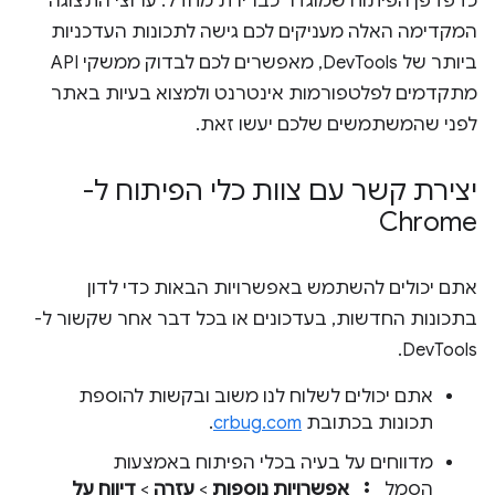
כדפדפן הפיתוח שמוגדר כברירת מחדל. ערוצי התצוגה
המקדימה האלה מעניקים לכם גישה לתכונות העדכניות
ביותר של DevTools, מאפשרים לכם לבדוק ממשקי API
מתקדמים לפלטפורמות אינטרנט ולמצוא בעיות באתר
לפני שהמשתמשים שלכם יעשו זאת.
יצירת קשר עם צוות כלי הפיתוח ל-
Chrome
אתם יכולים להשתמש באפשרויות הבאות כדי לדון
בתכונות החדשות, בעדכונים או בכל דבר אחר שקשור ל-
DevTools.
אתם יכולים לשלוח לנו משוב ובקשות להוספת
תכונות בכתובת
crbug.com
.
מדווחים על בעיה בכלי הפיתוח באמצעות
more_vert
הסמל
אפשרויות נוספות
>
עזרה
>
דיווח על