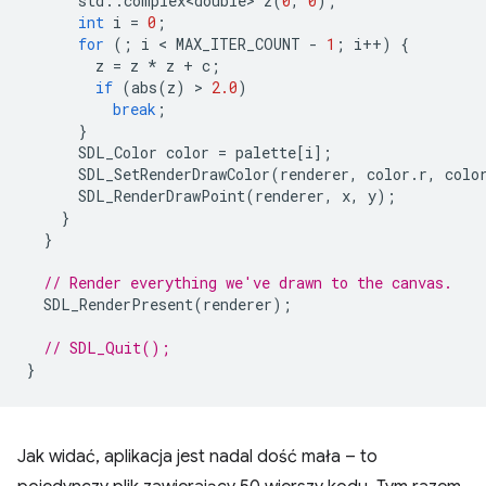
std
::
complex<double>
z
(
0
,
0
);
int
i
=
0
;
for
(;
i
 < 
MAX_ITER_COUNT
-
1
;
i
++
)
{
z
=
z
*
z
+
c
;
if
(
abs
(
z
)
 > 
2.0
)
break
;
}
SDL_Color
color
=
palette
[
i
];
SDL_SetRenderDrawColor
(
renderer
,
color
.
r
,
colo
SDL_RenderDrawPoint
(
renderer
,
x
,
y
);
}
}
// Render everything we've drawn to the canvas.
SDL_RenderPresent
(
renderer
);
// SDL_Quit();
}
Jak widać, aplikacja jest nadal dość mała – to