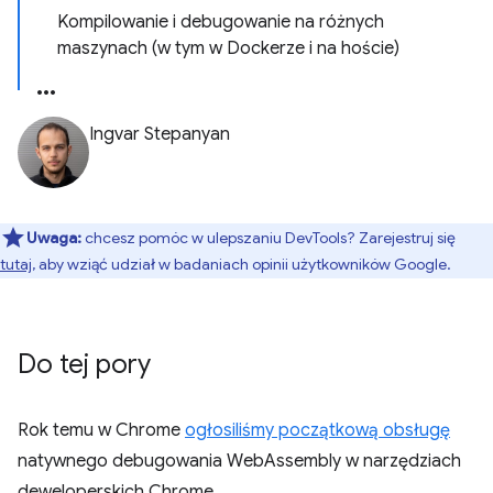
Kompilowanie i debugowanie na różnych
maszynach (w tym w Dockerze i na hoście)
Ingvar Stepanyan
Uwaga:
chcesz pomóc w ulepszaniu DevTools? Zarejestruj się
tutaj
, aby wziąć udział w badaniach opinii użytkowników Google.
Do tej pory
Rok temu w Chrome
ogłosiliśmy początkową obsługę
natywnego debugowania WebAssembly w narzędziach
deweloperskich Chrome.