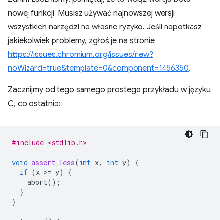
nowej funkcji. Musisz używać najnowszej wersji
wszystkich narzędzi na własne ryzyko. Jeśli napotkasz
jakiekolwiek problemy, zgłoś je na stronie
https://issues.chromium.org/issues/new?
noWizard=true&template=0&component=1456350
.
Zacznijmy od tego samego prostego przykładu w języku
C, co ostatnio:
#include <stdlib.h>
void
assert_less
(
int
x
,
int
y
)
{
if
(
x
>
=
y
)
{
abort
();
}
}