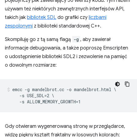
pojedynczy plik zawierający 50 wierszy kodu. Tym razem
używam też niektórych zewnętrznych interfejsów API,
takich jak
bibliotek SDL
do grafiki czy
liczbami
zespolonymi
z biblioteki standardowej C++.
Skompiluję go z tą samą flagą
-g
, aby zawierał
informacje debugowania, a także poproszę Emscripten
o udostępnienie biblioteki SDL2 i zezwolenie na pamięć
o dowolnym rozmiarze:
emcc -g mandelbrot.cc -o mandelbrot.html \

     -s USE_SDL=2 \

Gdy otwieram wygenerowaną stronę w przeglądarce,
widzę piękny kształt fraktalny w losowych kolorach: