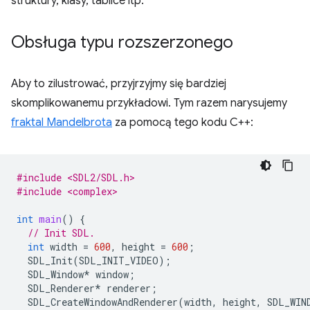
struktury, klasy, tablice itp.
Obsługa typu rozszerzonego
Aby to zilustrować, przyjrzyjmy się bardziej
skomplikowanemu przykładowi. Tym razem narysujemy
fraktal Mandelbrota
za pomocą tego kodu C++:
#include <SDL2/SDL.h>
#include <complex>
int
main
()
{
// Init SDL.
int
width
=
600
,
height
=
600
;
SDL_Init
(
SDL_INIT_VIDEO
);
SDL_Window
*
window
;
SDL_Renderer
*
renderer
;
SDL_CreateWindowAndRenderer
(
width
,
height
,
SDL_WIN