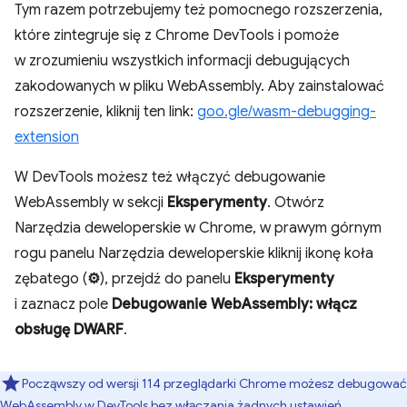
Tym razem potrzebujemy też pomocnego rozszerzenia,
które zintegruje się z Chrome DevTools i pomoże
w zrozumieniu wszystkich informacji debugujących
zakodowanych w pliku WebAssembly. Aby zainstalować
rozszerzenie, kliknij ten link:
goo.gle/wasm-debugging-
extension
W DevTools możesz też włączyć debugowanie
WebAssembly w sekcji
Eksperymenty
. Otwórz
Narzędzia deweloperskie w Chrome, w prawym górnym
rogu panelu Narzędzia deweloperskie kliknij ikonę koła
zębatego (
⚙
), przejdź do panelu
Eksperymenty
i zaznacz pole
Debugowanie WebAssembly: włącz
obsługę DWARF
.
Począwszy od wersji 114 przeglądarki Chrome możesz debugować
WebAssembly w DevTools bez włączania żadnych ustawień