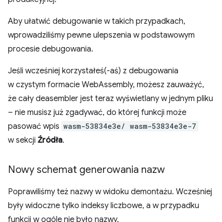
Aby ułatwić debugowanie w takich przypadkach,
wprowadziliśmy pewne ulepszenia w podstawowym
procesie debugowania.
Jeśli wcześniej korzystałeś(-aś) z debugowania
w czystym formacie WebAssembly, możesz zauważyć,
że cały deasembler jest teraz wyświetlany w jednym pliku
– nie musisz już zgadywać, do której funkcji może
pasować wpis
wasm-53834e3e/ wasm-53834e3e-7
w sekcji
Źródła
.
Nowy schemat generowania nazw
Poprawiliśmy też nazwy w widoku demontażu. Wcześniej
były widoczne tylko indeksy liczbowe, a w przypadku
funkcji w ogóle nie było nazwy.