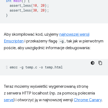
int
main
()
{
assert_less
(
10
,
20
);
assert_less
(
30
,
20
);
}
Aby skompilować kod, użyjemy
najnowszej wersji
Emscripten
i przekażemy flagę
-g
, tak jak w pierwotnym
poście, aby uwzględnić informacje debugowania:
Teraz możemy wyświetlić wygenerowaną stronę
z serwera HTTP localhost (np. za pomocą polecenia
serve
) i otworzyć ją w najnowszej wersji
Chrome Canary
.