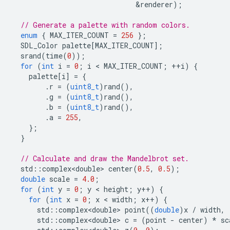
&
renderer
);
// Generate a palette with random colors.
enum
{
MAX_ITER_COUNT
=
256
};
SDL_Color
palette
[
MAX_ITER_COUNT
];
srand
(
time
(
0
));
for
(
int
i
=
0
;
i
 < 
MAX_ITER_COUNT
;
++
i
)
{
palette
[
i
]
=
{
.
r
=
(
uint8_t
)
rand
(),
.
g
=
(
uint8_t
)
rand
(),
.
b
=
(
uint8_t
)
rand
(),
.
a
=
255
,
};
}
// Calculate and draw the Mandelbrot set.
std
::
complex<double>
center
(
0.5
,
0.5
);
double
scale
=
4.0
;
for
(
int
y
=
0
;
y
 < 
height
;
y
++
)
{
for
(
int
x
=
0
;
x
 < 
width
;
x
++
)
{
std
::
complex<double>
point
((
double
)
x
/
width
,
std
::
complex<double>
c
=
(
point
-
center
)
*
sc