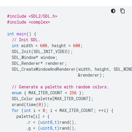
#include <SDL2/SDL.h>
#include <complex>
int
main
()
{
// Init SDL.
int
width
=
600
,
height
=
600
;
SDL_Init
(
SDL_INIT_VIDEO
);
SDL_Window
*
window
;
SDL_Renderer
*
renderer
;
SDL_CreateWindowAndRenderer
(
width
,
height
,
SDL_WIN
&
renderer
);
// Generate a palette with random colors.
enum
{
MAX_ITER_COUNT
=
256
};
SDL_Color
palette
[
MAX_ITER_COUNT
];
srand
(
time
(
0
));
for
(
int
i
=
0
;
i
 < 
MAX_ITER_COUNT
;
++
i
)
{
palette
[
i
]
=
{
.
r
=
(
uint8_t
)
rand
(),
.
g
=
(
uint8_t
)
rand
(),