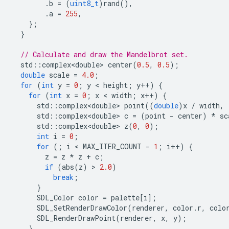
.
b
=
(
uint8_t
)
rand
(),
.
a
=
255
,
};
}
// Calculate and draw the Mandelbrot set.
std
::
complex<double>
center
(
0.5
,
0.5
);
double
scale
=
4.0
;
for
(
int
y
=
0
;
y
 < 
height
;
y
++
)
{
for
(
int
x
=
0
;
x
 < 
width
;
x
++
)
{
std
::
complex<double>
point
((
double
)
x
/
width
,
std
::
complex<double>
c
=
(
point
-
center
)
*
sc
std
::
complex<double>
z
(
0
,
0
);
int
i
=
0
;
for
(;
i
 < 
MAX_ITER_COUNT
-
1
;
i
++
)
{
z
=
z
*
z
+
c
;
if
(
abs
(
z
)
 > 
2.0
)
break
;
}
SDL_Color
color
=
palette
[
i
];
SDL_SetRenderDrawColor
(
renderer
,
color
.
r
,
colo
SDL_RenderDrawPoint
(
renderer
,
x
,
y
);
}