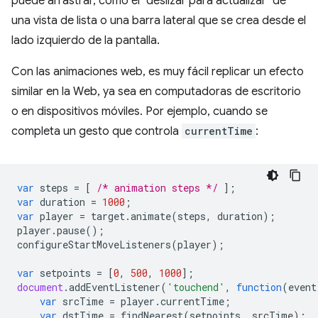
puede arrastrar, como el "deslizar para actualizar" de
una vista de lista o una barra lateral que se crea desde el
lado izquierdo de la pantalla.
Con las animaciones web, es muy fácil replicar un efecto
similar en la Web, ya sea en computadoras de escritorio
o en dispositivos móviles. Por ejemplo, cuando se
completa un gesto que controla
currentTime
:
var
steps
=
[
/* animation steps */
];
var
duration
=
1000
;
var
player
=
target
.
animate
(
steps
,
duration
);
player
.
pause
();
configureStartMoveListeners
(
player
);
var
setpoints
=
[
0
,
500
,
1000
];
document
.
addEventListener
(
'touchend'
,
function
(
event
var
srcTime
=
player
.
currentTime
;
var
dstTime
=
findNearest
(
setpoints
,
srcTime
);