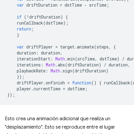
var
driftDuration
=
dstTime
-
srcTime
;
if
(
!
driftDuration
)
{
runCallback
(
dstTime
);
return
;
}
var
driftPlayer
=
target
.
animate
(
steps
,
{
duration
:
duration
,
iterationStart
:
Math
.
min
(
srcTime
,
dstTime
)
/
dur
iterations
:
Math
.
abs
(
driftDuration
)
/
duration
,
playbackRate
:
Math
.
sign
(
driftDuration
)
});
driftPlayer
.
onfinish
=
function
()
{
runCallback
(
player
.
currentTime
=
dstTime
;
});
Esto crea una animación adicional que realiza un
"desplazamiento". Esto se reproduce entre el lugar