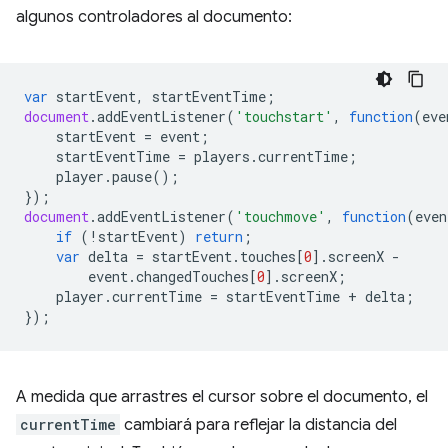
algunos controladores al documento:
var
startEvent
,
startEventTime
;
document
.
addEventListener
(
'touchstart'
,
function
(
eve
startEvent
=
event
;
startEventTime
=
players
.
currentTime
;
player
.
pause
();
});
document
.
addEventListener
(
'touchmove'
,
function
(
even
if
(
!
startEvent
)
return
;
var
delta
=
startEvent
.
touches
[
0
].
screenX
-
event
.
changedTouches
[
0
].
screenX
;
player
.
currentTime
=
startEventTime
+
delta
;
});
A medida que arrastres el cursor sobre el documento, el
currentTime
cambiará para reflejar la distancia del