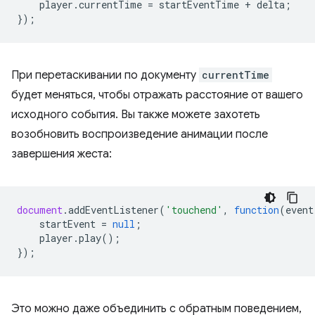
player
.
currentTime
=
startEventTime
+
delta
;
});
При перетаскивании по документу
currentTime
будет меняться, чтобы отражать расстояние от вашего
исходного события. Вы также можете захотеть
возобновить воспроизведение анимации после
завершения жеста:
document
.
addEventListener
(
'touchend'
,
function
(
event
startEvent
=
null
;
player
.
play
();
});
Это можно даже объединить с обратным поведением,