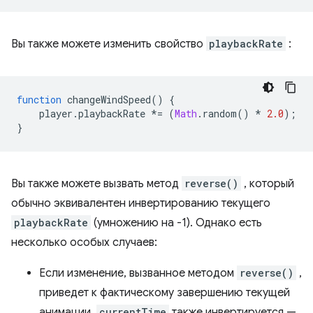
Вы также можете изменить свойство
playbackRate
:
function
changeWindSpeed
()
{
player
.
playbackRate
*=
(
Math
.
random
()
*
2.0
);
}
Вы также можете вызвать метод
reverse()
, который
обычно эквивалентен инвертированию текущего
playbackRate
(умножению на -1). Однако есть
несколько особых случаев:
Если изменение, вызванное методом
reverse()
,
приведет к фактическому завершению текущей
анимации,
currentTime
также инвертируется —