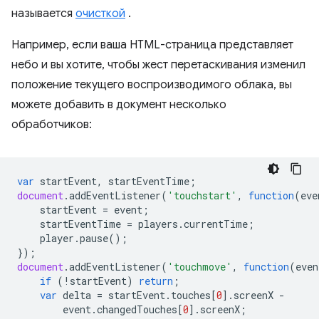
называется
очисткой
.
Например, если ваша HTML-страница представляет
небо и вы хотите, чтобы жест перетаскивания изменил
положение текущего воспроизводимого облака, вы
можете добавить в документ несколько
обработчиков:
var
startEvent
,
startEventTime
;
document
.
addEventListener
(
'touchstart'
,
function
(
eve
startEvent
=
event
;
startEventTime
=
players
.
currentTime
;
player
.
pause
();
});
document
.
addEventListener
(
'touchmove'
,
function
(
even
if
(
!
startEvent
)
return
;
var
delta
=
startEvent
.
touches
[
0
].
screenX
-
event
.
changedTouches
[
0
].
screenX
;