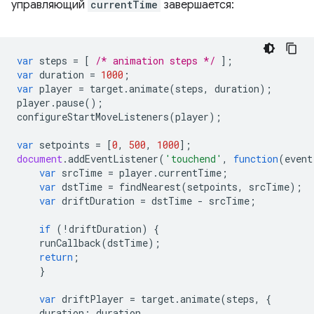
управляющий
currentTime
завершается:
var
steps
=
[
/* animation steps */
];
var
duration
=
1000
;
var
player
=
target
.
animate
(
steps
,
duration
);
player
.
pause
();
configureStartMoveListeners
(
player
);
var
setpoints
=
[
0
,
500
,
1000
];
document
.
addEventListener
(
'touchend'
,
function
(
event
var
srcTime
=
player
.
currentTime
;
var
dstTime
=
findNearest
(
setpoints
,
srcTime
);
var
driftDuration
=
dstTime
-
srcTime
;
if
(
!
driftDuration
)
{
runCallback
(
dstTime
);
return
;
}
var
driftPlayer
=
target
.
animate
(
steps
,
{
duration
:
duration
,