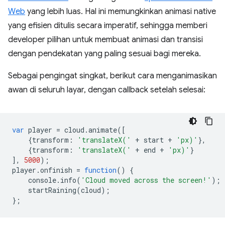
Web
yang lebih luas. Hal ini memungkinkan animasi native
yang efisien ditulis secara imperatif, sehingga memberi
developer pilihan untuk membuat animasi dan transisi
dengan pendekatan yang paling sesuai bagi mereka.
Sebagai pengingat singkat, berikut cara menganimasikan
awan di seluruh layar, dengan callback setelah selesai:
var
player
=
cloud
.
animate
([
{
transform
:
'translateX('
+
start
+
'px)'
},
{
transform
:
'translateX('
+
end
+
'px)'
}
],
5000
);
player
.
onfinish
=
function
()
{
console
.
info
(
'Cloud moved across the screen!'
);
startRaining
(
cloud
);
};