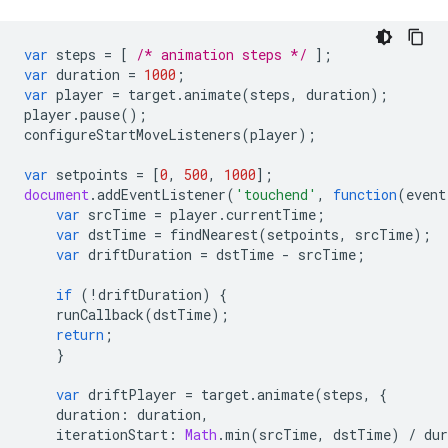
var
steps
=
[
/* animation steps */
];
var
duration
=
1000
;
var
player
=
target
.
animate
(
steps
,
duration
);
player
.
pause
();
configureStartMoveListeners
(
player
);
var
setpoints
=
[
0
,
500
,
1000
];
document
.
addEventListener
(
'touchend'
,
function
(
event
var
srcTime
=
player
.
currentTime
;
var
dstTime
=
findNearest
(
setpoints
,
srcTime
);
var
driftDuration
=
dstTime
-
srcTime
;
if
(
!
driftDuration
)
{
runCallback
(
dstTime
);
return
;
}
var
driftPlayer
=
target
.
animate
(
steps
,
{
duration
:
duration
,
iterationStart
:
Math
.
min
(
srcTime
,
dstTime
)
/
dur