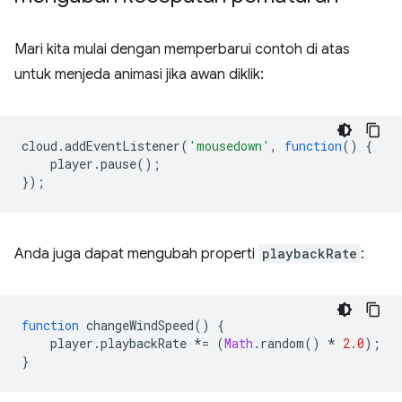
Mari kita mulai dengan memperbarui contoh di atas
untuk menjeda animasi jika awan diklik:
cloud
.
addEventListener
(
'mousedown'
,
function
()
{
player
.
pause
();
});
Anda juga dapat mengubah properti
playbackRate
:
function
changeWindSpeed
()
{
player
.
playbackRate
*=
(
Math
.
random
()
*
2.0
);
}