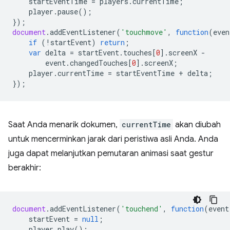
startEventTime
=
players
.
currentTime
;
player
.
pause
();
});
document
.
addEventListener
(
'touchmove'
,
function
(
even
if
(
!
startEvent
)
return
;
var
delta
=
startEvent
.
touches
[
0
].
screenX
-
event
.
changedTouches
[
0
].
screenX
;
player
.
currentTime
=
startEventTime
+
delta
;
});
Saat Anda menarik dokumen,
currentTime
akan diubah
untuk mencerminkan jarak dari peristiwa asli Anda. Anda
juga dapat melanjutkan pemutaran animasi saat gestur
berakhir:
document
.
addEventListener
(
'touchend'
,
function
(
event
startEvent
=
null
;
player
.
play
();