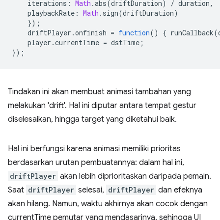
iterations
:
Math
.
abs
(
driftDuration
)
/
duration
,
playbackRate
:
Math
.
sign
(
driftDuration
)
});
driftPlayer
.
onfinish
=
function
()
{
runCallback
(
player
.
currentTime
=
dstTime
;
});
Tindakan ini akan membuat animasi tambahan yang
melakukan 'drift'. Hal ini diputar antara tempat gestur
diselesaikan, hingga target yang diketahui baik.
Hal ini berfungsi karena animasi memiliki prioritas
berdasarkan urutan pembuatannya: dalam hal ini,
driftPlayer
akan lebih diprioritaskan daripada pemain.
Saat
driftPlayer
selesai,
driftPlayer
dan efeknya
akan hilang. Namun, waktu akhirnya akan cocok dengan
currentTime pemutar yang mendasarinya, sehingga UI