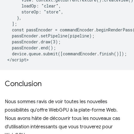
      loadOp: "clear",

      storeOp: "store",

    },

  ];

  const passEncoder = commandEncoder.beginRenderPass(
  passEncoder.setPipeline(pipeline);

  passEncoder.draw(3);

  passEncoder.end();

  device.queue.submit([commandEncoder.finish()]);

Conclusion
Nous sommes ravis de voir toutes les nouvelles
possibilités qu'offre WebGPU à la plate-forme Web.
Nous avons hâte de découvrir tous les nouveaux cas
d'utilisation intéressants que vous trouverez pour