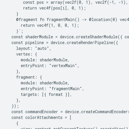
       const pos = array(vec2f(0, 1), vec2f(-1, -1),
       return vec4f(pos[i], 0, 1);

    }

    @fragment fn fragmentMain() -> @location(0) vec4f
      return vec4f(1, 0, 0, 1);

    }`;

  const shaderModule = device.createShaderModule({ co
  const pipeline = device.createRenderPipeline({

    layout: "auto",

    vertex: {

      module: shaderModule,

      entryPoint: "vertexMain",

    },

    fragment: {

      module: shaderModule,

      entryPoint: "fragmentMain",

      targets: [{ format }],

    },

  });

  const commandEncoder = device.createCommandEncoder(
  const colorAttachments = [

    {

      view: context.getCurrentTexture().createView(),