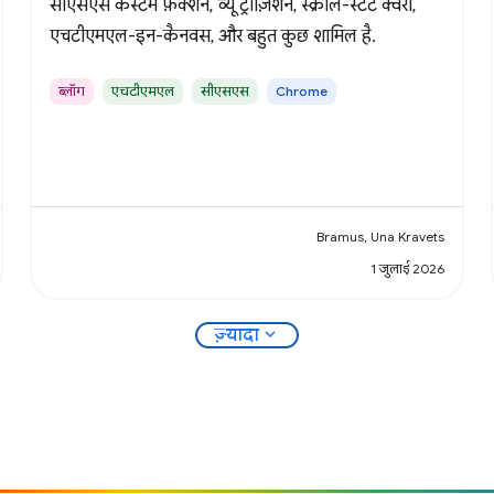
सीएसएस कस्टम फ़ंक्शन, व्यू ट्रांज़िशन, स्क्रोल-स्टेट क्वेरी,
एचटीएमएल-इन-कैनवस, और बहुत कुछ शामिल है.
ब्लॉग
एचटीएमएल
सीएसएस
Chrome
Bramus, Una Kravets
1 जुलाई 2026
expand_more
ज़्यादा