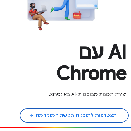
‫AI עם
Chrome
יצירת תכונות מבוססות-AI באינטרנט.
הצטרפות לתוכנית הגישה המוקדמת
arrow_forward