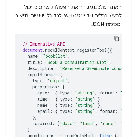
האתר שלכם מגדיר את הפעולות שהסוכן יכול
לבצע, ככלים של WebMCP. לכל כלי יש שם, תיאור
וסכימת JSON.
// Imperative API
document
.
modelContext
.
registerTool
({
name
:
"bookSlot"
,
title
:
"Book a consultation slot"
,
description
:
"Reserve a 30-minute consultati
inputSchema
:
{
type
:
"object"
,
properties
:
{
date
:
{
type
:
"string"
,
format
:
"date"
time
:
{
type
:
"string"
},
name
:
{
type
:
"string"
},
email
:
{
type
:
"string"
,
format
:
"email
},
required
:
[
"date"
,
"time"
,
"name"
,
"email
},
annotations
:
{
readOnlyHint
:
false
},