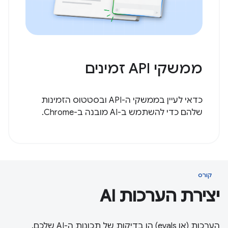
ממשקי API זמינים
כדאי לעיין בממשקי ה-API ובסטטוס הזמינות
שלהם כדי להשתמש ב-AI מובנה ב-Chrome.
קורס
יצירת הערכות AI
הערכות (או evals) הן בדיקות של תכונות ה-AI שלכם.