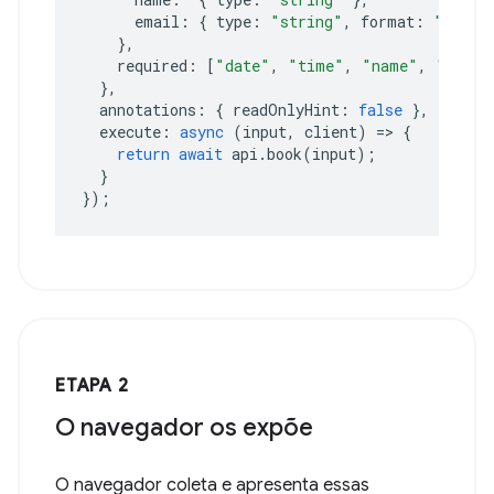
email
:
{
type
:
"string"
,
format
:
"email
},
required
:
[
"date"
,
"time"
,
"name"
,
"email
},
annotations
:
{
readOnlyHint
:
false
},
execute
:
async
(
input
,
client
)
=>
{
return
await
api
.
book
(
input
);
}
});
ETAPA 2
O navegador os expõe
O navegador coleta e apresenta essas