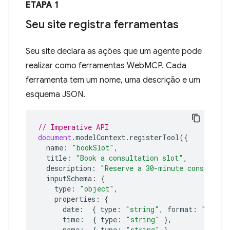
ETAPA 1
Seu site registra ferramentas
Seu site declara as ações que um agente pode
realizar como ferramentas WebMCP. Cada
ferramenta tem um nome, uma descrição e um
esquema JSON.
// Imperative API
document
.
modelContext
.
registerTool
({
name
:
"bookSlot"
,
title
:
"Book a consultation slot"
,
description
:
"Reserve a 30-minute consultati
inputSchema
:
{
type
:
"object"
,
properties
:
{
date
:
{
type
:
"string"
,
format
:
"date"
time
:
{
type
:
"string"
},
name
:
{
type
:
"string"
},