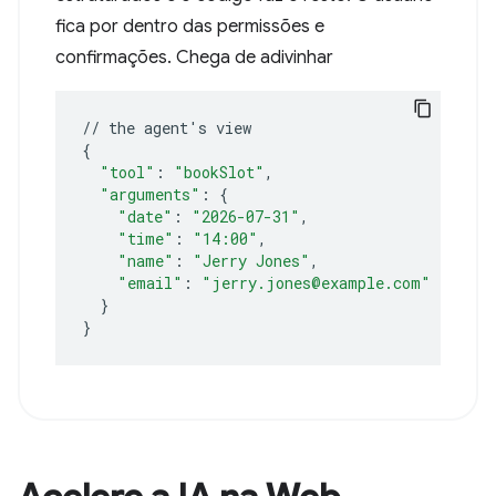
fica por dentro das permissões e
confirmações. Chega de adivinhar
//
the
agent
'
s
{
"tool"
:
"bookSlot"
"arguments"
:
{
"date"
:
"2026-07-31"
"time"
:
"14:00"
"name"
:
"Jerry Jones"
"email"
:
"jerry.jones@example.com"
}
}