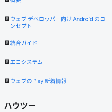
概要
article
ウェブ デベロッパー向け Android のコ
ンセプト
article
統合ガイド
article
エコシステム
article
ウェブの Play 新着情報
ハウツー