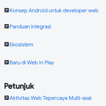
article
Konsep Android untuk developer web
article
Panduan integrasi
article
Ekosistem
article
Baru di Web In Play
Petunjuk
article
Aktivitas Web Tepercaya Multi-asal