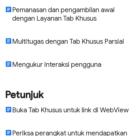
article
Pemanasan dan pengambilan awal
dengan Layanan Tab Khusus
article
Multitugas dengan Tab Khusus Parsial
article
Mengukur interaksi pengguna
Petunjuk
article
Buka Tab Khusus untuk link di WebView
article
Periksa perangkat untuk mendapatkan