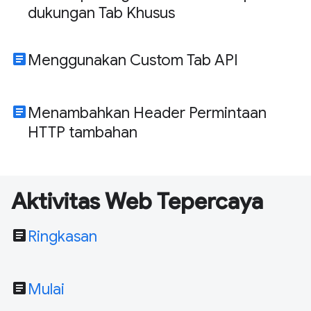
dukungan Tab Khusus
article
Menggunakan Custom Tab API
article
Menambahkan Header Permintaan
HTTP tambahan
Aktivitas Web Tepercaya
article
Ringkasan
article
Mulai