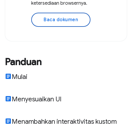
ketersediaan browsernya.
Baca dokumen
Panduan
article
Mulai
article
Menyesuaikan UI
article
Menambahkan interaktivitas kustom