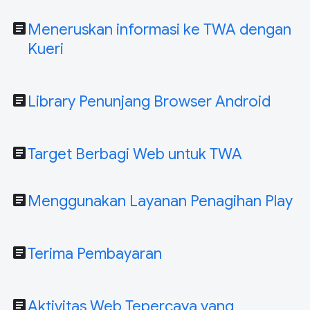
article
Meneruskan informasi ke TWA dengan
Kueri
article
Library Penunjang Browser Android
article
Target Berbagi Web untuk TWA
article
Menggunakan Layanan Penagihan Play
article
Terima Pembayaran
article
Aktivitas Web Tepercaya yang