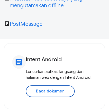
mengutamakan offline
article
PostMessage
Intent Android
article
Luncurkan aplikasi langsung dari
halaman web dengan Intent Android.
Baca dokumen