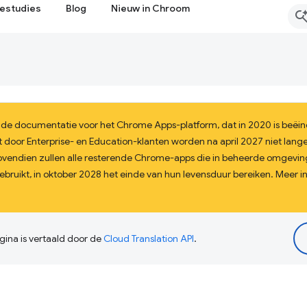
estudies
Blog
Nieuw in Chroom
 de documentatie voor het Chrome Apps-platform, dat in 2020 is beëi
door Enterprise- en Education-klanten worden na april 2027 niet lang
Bovendien zullen alle resterende Chrome-apps die in beheerde omgev
bruikt, in oktober 2028 het einde van hun levensduur bereiken. Meer i
ina is vertaald door de
Cloud Translation API
.