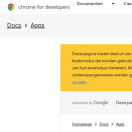
Documenten
Cas
Docs
Apps
Deze pagina maakt deel uit van
kioskmodus die worden gebruikt 
van hun levensduur betekent. 
onderwijsorganisaties worden ge
uw app
.
Deze pag
Homepage
Docs
Apps