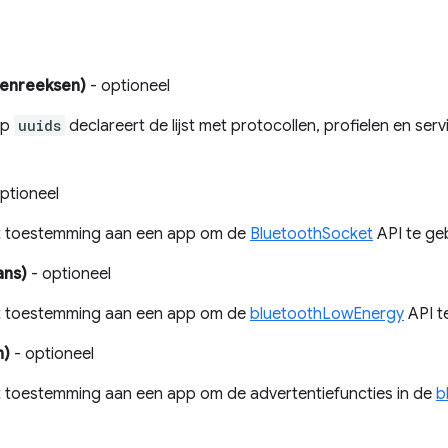
kenreeksen)
- optioneel
ap
uuids
declareert de lijst met protocollen, profielen en s
ptioneel
it toestemming aan een app om de
BluetoothSocket
API te ge
ans)
- optioneel
it toestemming aan een app om de
bluetoothLowEnergy
API t
n)
- optioneel
it toestemming aan een app om de advertentiefuncties in de
b