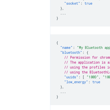
"socket"
:
true
},
...
}
{
"name"
:
"My Bluetooth ap
"bluetooth"
:
{
// Permission for chrom
// The application is a
// using the profiles i
// using the BluetoothL
"uuids"
:
[
"180D"
,
"18
"low_energy"
:
true
},
...
}