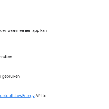
ervices waarmee een app kan
bruiken
e gebruiken
luetoothLowEnergy
API te