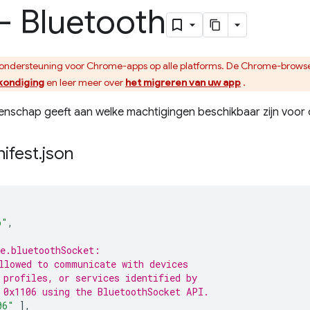
- Bluetooth
ondersteuning voor Chrome-apps op alle platforms. De Chrome-browse
kondiging
en leer meer over
het migreren van uw app
.
enschap geeft aan welke machtigingen beschikbaar zijn voor
ifest
.
json
p"
,
e.bluetoothSocket:
llowed to communicate with devices
 profiles, or services identified by
 0x1106 using the BluetoothSocket API.
06"
],