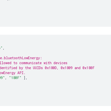
p"
,
e.bluetoothLowEnergy:
llowed to communicate with devices
dentified by the UUIDs 0x180D, 0x1809 and 0x180F
owEnergy API.
09"
,
"180F"
],