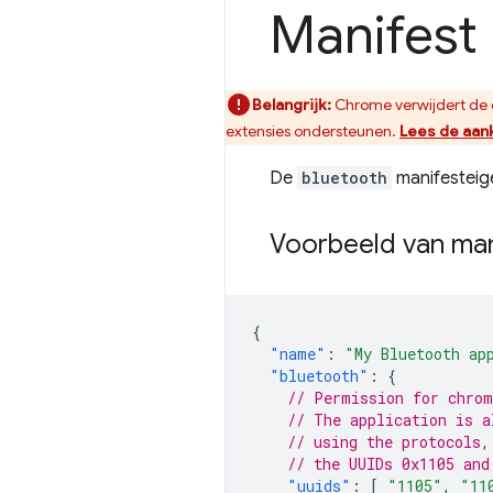
Manifest 
Belangrijk:
Chrome verwijdert de 
extensies ondersteunen.
Lees de aan
De
bluetooth
manifesteig
Voorbeeld van man
{
"name"
:
"My Bluetooth ap
"bluetooth"
:
{
// Permission for chrom
// The application is a
// using the protocols,
// the UUIDs 0x1105 and
"uuids"
:
[
"1105"
,
"11