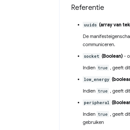
Referentie
uuids
(array van te
De manifesteigensch
communiceren.
socket
(Boolean)
- o
Indien
true
, geeft d
low_energy
(boolea
Indien
true
, geeft d
peripheral
(Boolea
Indien
true
, geeft d
gebruiken