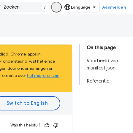
/
Aanmelden
On this page
ndigd. Chrome-apps in
Voorbeeld van
er ondersteund, wat het einde
manifest.json
ingen door ondernemingen en
nformatie over
het migreren van
Referentie
Was this helpful?