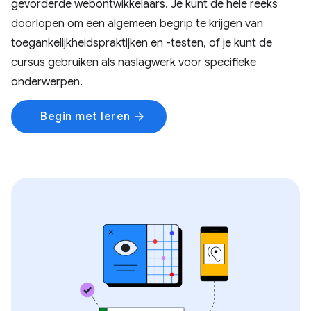
gevorderde webontwikkelaars. Je kunt de hele reeks
doorlopen om een ​​algemeen begrip te krijgen van
toegankelijkheidspraktijken en -testen, of je kunt de
cursus gebruiken als naslagwerk voor specifieke
onderwerpen.
Begin met leren
arrow_forward