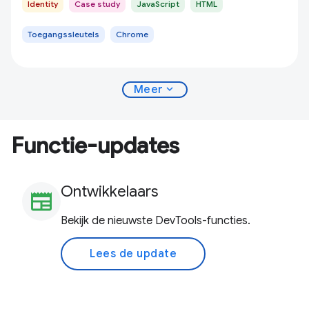
Identity
Case study
JavaScript
HTML
Toegangssleutels
Chrome
expand_more
Meer
Functie-updates
Ontwikkelaars
newspaper
Bekijk de nieuwste DevTools-functies.
Lees de update