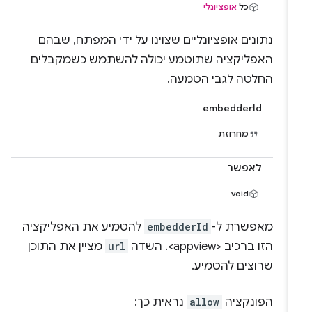
כל
אופציונלי
נתונים אופציונליים שצוינו על ידי המפתח, שבהם
האפליקציה שתוטמע יכולה להשתמש כשמקבלים
החלטה לגבי הטמעה.
embedderId
מחרוזת
לאפשר
void
מאפשרת ל-
embedderId
להטמיע את האפליקציה
הזו ברכיב <appview>. השדה
url
מציין את התוכן
שרוצים להטמיע.
הפונקציה
allow
נראית כך: