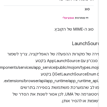
סוג
מחרוזת
אופציונלי
סוג ה-MIME של הקובץ.
Launch
Sourc
פירה של מקורות ההפעלה של האפליקציה. צריך לשמור
על סנכרון עם AppLaunchSource בקטע
components/services/app_service/public/mojom/types.mojom,
ועם GetLaunchSourceEnum() בקטע
extensions/browser/api/app_runtime/app_runtime_api.cc.
ימו לב שהמערכת משתמשת בספירה בתרשים
ההיסטוגרמה של UMA, לכן אסור לשנות את הסדר של
רשומות או להסיר אותן.