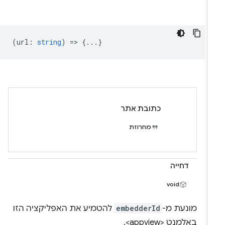
(
url
:
string
) => {...}
כתובת אתר
מחרוזת
דחייה
void
מונעת מ-
embedderId
להטמיע את האפליקציה הזו
באלמנט <appview>.