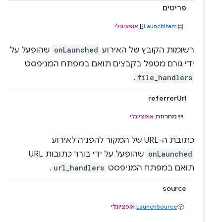
פריטים
LaunchItem
[]
אופציונלי
רשומות הקובץ של האירוע
onLaunched
שהופעל על
ידי גורם מטפל בקבצים תואם במפתח המניפסט
.
file_handlers
referrerUrl
מחרוזת
אופציונלי
כתובת ה-URL של המקור להפניה לאירוע
onLaunched
שהופעל על ידי בורר כתובות URL
תואם במפתח המניפסט
url_handlers
.
source
LaunchSource
אופציונלי