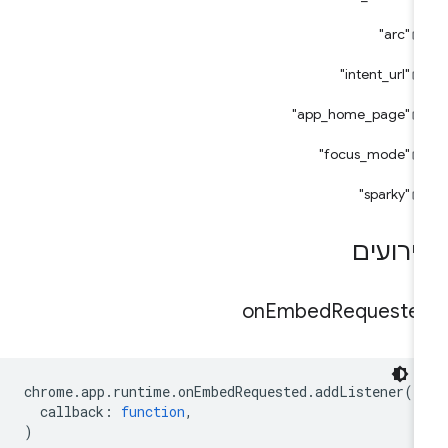
"arc"
"intent_url"
"app_home_page"
"focus_mode"
"sparky"
ירועים
on
Embed
Requeste
chrome
.
app
.
runtime
.
onEmbedRequested
.
addListener
(
callback
:
function
,
)