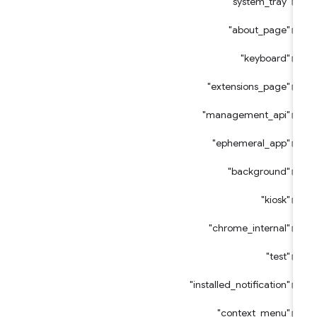
"system_tray"
"about_page"
"keyboard"
"extensions_page"
"management_api"
"ephemeral_app"
"background"
"kiosk"
"chrome_internal"
"test"
"installed_notification"
"context_menu"