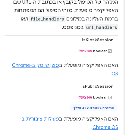
המזהה של הטיפול בקובץ או בכתובת ה-URL שבו
האפליקציה מופעלת. מזהי הטיפול הם המפתחות
ברמת העליונה במילונים
file_handlers
ו/או
url_handlers
במניפסט.
isKioskSession
boolean
אופציונלי
האם האפליקציה מופעלת ב
סשן קיוסק ב-Chrome
.
OS
isPublicSession
boolean
אופציונלי
Chrome מגרסה 47 ואילך
האם האפליקציה מופעלת ב
פעילות ציבורית ב-
.
Chrome OS