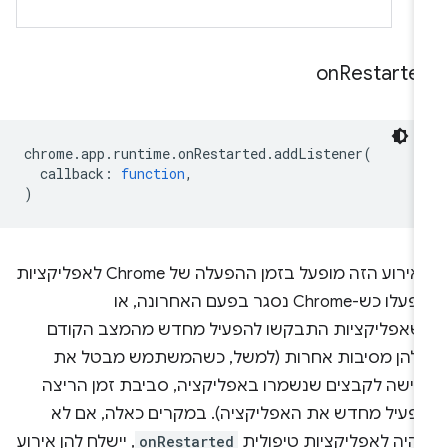
on
Restarte
chrome
.
app
.
runtime
.
onRestarted
.
addListener
(
callback
:
function
,
)
האירוע הזה מופעל בזמן ההפעלה של Chrome לאפליקציות
שפעלו כש-Chrome נסגר בפעם האחרונה, או
שאפליקציות התבקשו להפעיל מחדש מהמצב הקודם
להן מסיבות אחרות (למשל, כשהמשתמש מבטל את
גישה לקבצים שנשמרו באפליקציה, סביבת זמן הריצה
פעיל מחדש את האפליקציה). במקרים כאלה, אם לא
היה לאפליקציות טיפולית
onRestarted
, יישלח להן אירוע