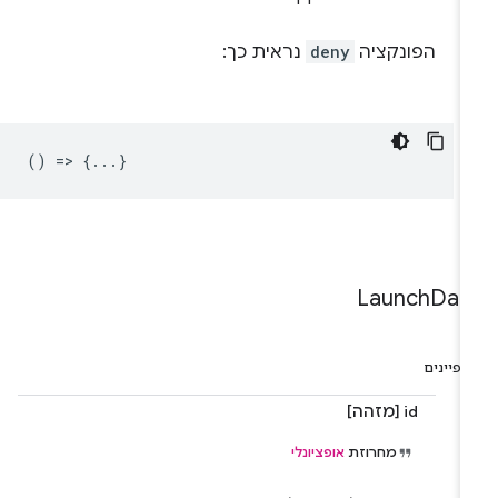
הפונקציה
deny
נראית כך:
() => {...}
Launch
Dat
פיינים
id [מזהה]
מחרוזת
אופציונלי