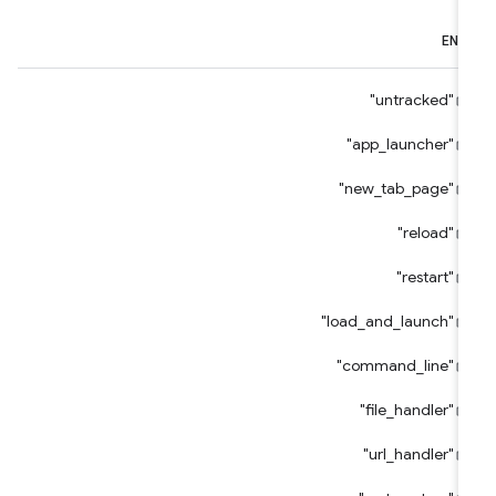
ENU
"untracked"
"app_launcher"
"new_tab_page"
"reload"
"restart"
"load_and_launch"
"command_line"
"file_handler"
"url_handler"