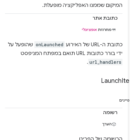
המיקום שממנו האפליקציה מופעלת.
כתובת אתר
מחרוזת
אופציונלי
כתובת ה-URL של האירוע
onLaunched
שהופעל על
ידי בורר כתובות URL תואם במפתח המניפסט
.
url_handlers
Launch
Ite
פיינים
רשומה
הערך
הרשומה של הפריט.