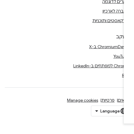
קרים לדוגמה
ברה לארכיון
דקאסטים ותוכניות
עקב
Chr ב-X
YouTub
Ch למפתחים ב-LinkedIn
RS
נאים
פרטיות
Manage cookies