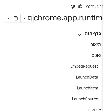
ידע עזר לך?
chrome
.
app
.
runtim
בדף הזה
תיאור
סוגים
EmbedRequest
LaunchData
LaunchItem
LaunchSource
אירועים