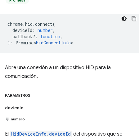
Promesa
chrome
.
hid
.
connect
(
deviceId
:
number
,
callback?
:
function
,
)
:
Promise<
HidConnectInfo
>
Abre una conexión a un dispositivo HID para la
comunicación.
PARÁMETROS
deviceId
número
El
HidDeviceInfo.deviceId
del dispositivo que se