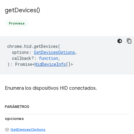
get
Devices(
)
Promesa
chrome
.
hid
.
getDevices
(
options
:
GetDevicesOptions
,
callback?
:
function
,
)
:
Promise<
HidDeviceInfo
[]
>
Enumera los dispositivos HID conectados.
PARÁMETROS
opciones
GetDevicesOptions