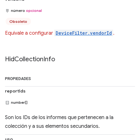
número
opcional
Obsoleto
Equivale a configurar
DeviceFilter.vendorId
.
Hid
Collection
Info
PROPIEDADES
reportIds
number[]
Son los IDs de los informes que pertenecen a la
colección y a sus elementos secundarios.
uso