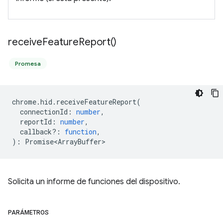
receive
Feature
Report(
)
Promesa
chrome
.
hid
.
receiveFeatureReport
(
connectionId
:
number
,
reportId
:
number
,
callback?
:
function
,
)
:
Promise<ArrayBuffer>
Solicita un informe de funciones del dispositivo.
PARÁMETROS