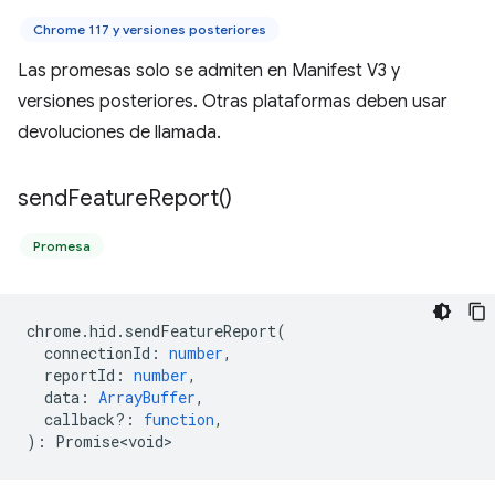
Chrome 117 y versiones posteriores
Las promesas solo se admiten en Manifest V3 y
versiones posteriores. Otras plataformas deben usar
devoluciones de llamada.
send
Feature
Report(
)
Promesa
chrome
.
hid
.
sendFeatureReport
(
connectionId
:
number
,
reportId
:
number
,
data
:
ArrayBuffer
,
callback?
:
function
,
)
:
Promise<void>