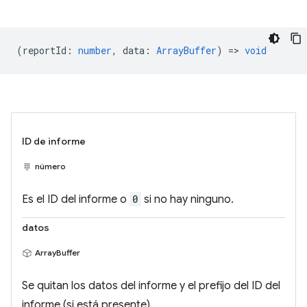
(
reportId
:
number
,
data
:
ArrayBuffer
) =>
void
ID de informe
número
Es el ID del informe o
0
si no hay ninguno.
datos
ArrayBuffer
Se quitan los datos del informe y el prefijo del ID del
informe (si está presente).