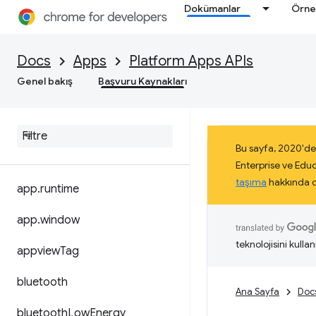
Dokümanlar
Örne
Docs
Apps
Platform Apps APIs
Genel bakış
Başvuru Kaynakları
Bu sayfa, 2020'de
Enterprise ve Edu
taşıma
hakkında da
app
.
runtime
app
.
window
teknolojisini kullan
appview
Tag
bluetooth
Ana Sayfa
Doc
bluetooth
Low
Energy