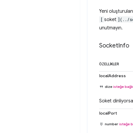
Yeni oluşturulan
[
soket
](../s
unutmayın.
Socket
Info
ÖZELLIKLER
localAddress
dize
isteğe bağlı
Soket dinliyorsa 
localPort
number
isteğe b