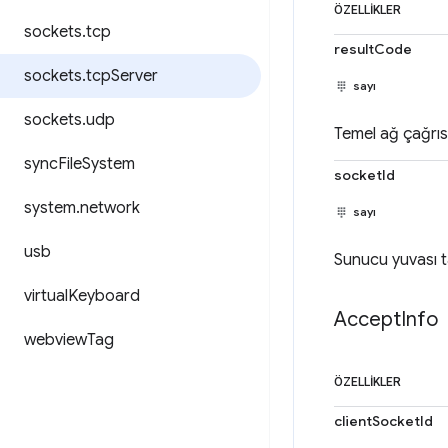
ÖZELLIKLER
sockets
.
tcp
resultCode
sockets
.
tcp
Server
sayı
sockets
.
udp
Temel ağ çağrı
sync
File
System
socketId
system
.
network
sayı
usb
Sunucu yuvası ta
virtual
Keyboard
Accept
Info
webview
Tag
ÖZELLIKLER
clientSocketId