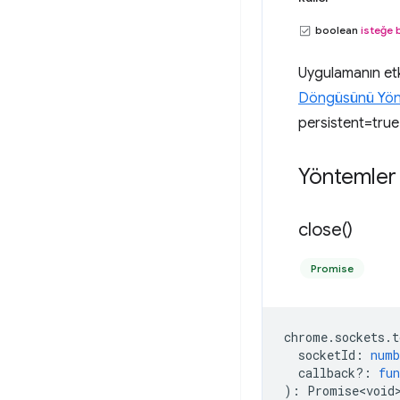
boolean
isteğe 
Uygulamanın etki
Döngüsünü Yö
persistent=true 
Yöntemler
close(
)
Promise
chrome
.
sockets
.
t
socketId
:
numb
callback?
:
fun
)
:
Promise<void