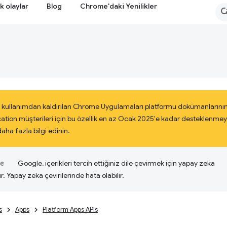
k olaylar
Blog
Chrome'daki Yenilikler
 kullanımdan kaldırılan Chrome Uygulamaları platformu dokümanlarının
cation müşterileri için bu özellik en az Ocak 2025'e kadar desteklenm
ha fazla bilgi edinin.
Google, içerikleri tercih ettiğiniz dile çevirmek için yapay zeka
ır. Yapay zeka çevirilerinde hata olabilir.
s
Apps
Platform Apps APIs