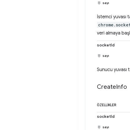
sayı
İstemci yuvası t
chrome.socke
veri almaya baş
socketId
sayı
Sunucu yuvası ta
Create
Info
ÖZELLIKLER
socketId
sayı