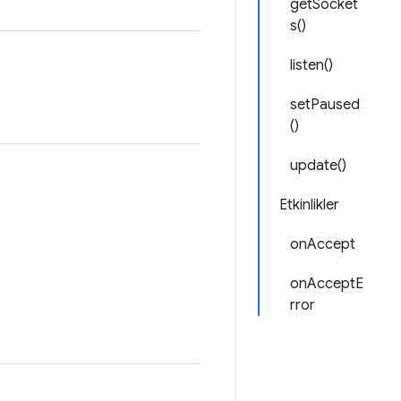
getSocket
s()
listen()
setPaused
()
update()
Etkinlikler
onAccept
onAcceptE
rror