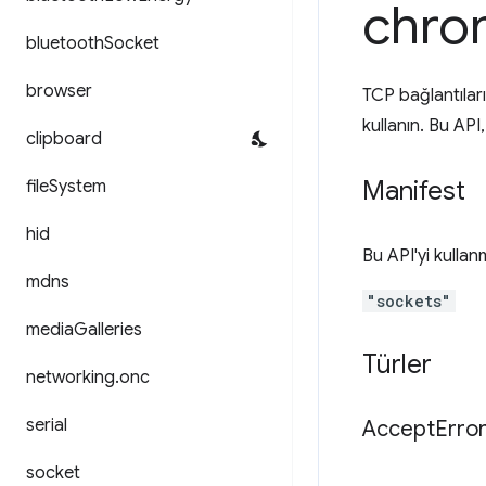
chro
bluetooth
Socket
browser
TCP bağlantılar
kullanın. Bu AP
clipboard
Manifest
file
System
hid
Bu API'yi kulla
mdns
"sockets"
media
Galleries
Türler
networking
.
onc
serial
Accept
Erro
socket