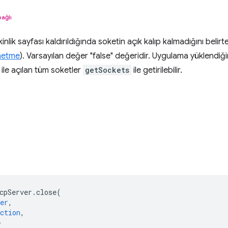
bağlı
nlik sayfası kaldırıldığında soketin açık kalıp kalmadığını belirt
netme
). Varsayılan değer "false" değeridir. Uygulama yüklendi
ile açılan tüm soketler
getSockets
ile getirilebilir.
cpServer
.
close
(
er
,
ction
,
>