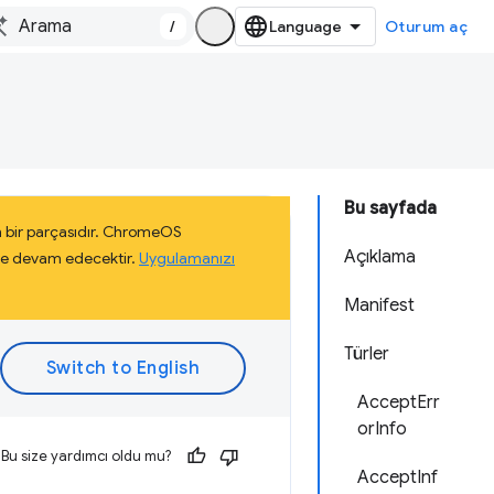
/
Oturum aç
Bu sayfada
 bir parçasıdır. ChromeOS
Açıklama
eye devam edecektir.
Uygulamanızı
Manifest
Türler
AcceptErr
orInfo
Bu size yardımcı oldu mu?
AcceptInf