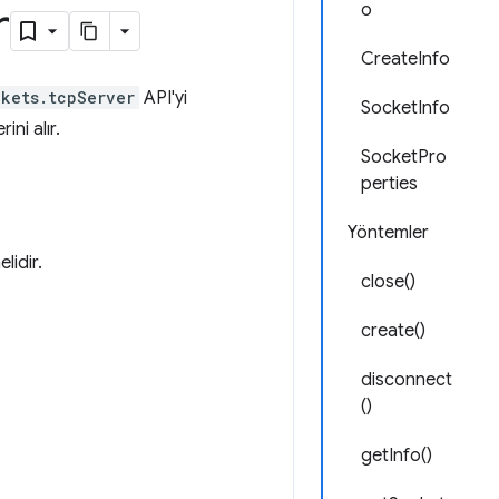
r
o
CreateInfo
ckets.tcpServer
API'yi
SocketInfo
ini alır.
SocketPro
perties
Yöntemler
lidir.
close()
create()
disconnect
()
getInfo()