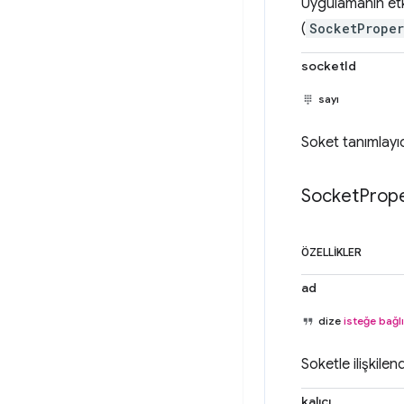
Uygulamanın etki
(
SocketProper
socketId
sayı
Soket tanımlayıc
Socket
Prope
ÖZELLIKLER
ad
dize
isteğe bağlı
Soketle ilişkile
kalıcı