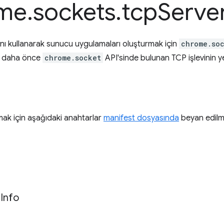
me
.
sockets
.
tcp
Serve
ını kullanarak sunucu uygulamaları oluşturmak için
chrome.so
I, daha önce
chrome.socket
API'sinde bulunan TCP işlevinin yer
nmak için aşağıdaki anahtarlar
manifest dosyasında
beyan edilme
r
Info