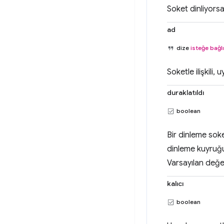
Soket dinliyorsa
ad
dize
isteğe bağlı
Soketle ilişkili
duraklatıldı
boolean
Bir dinleme soke
dinleme kuyruğu 
Varsayılan değer
kalıcı
boolean