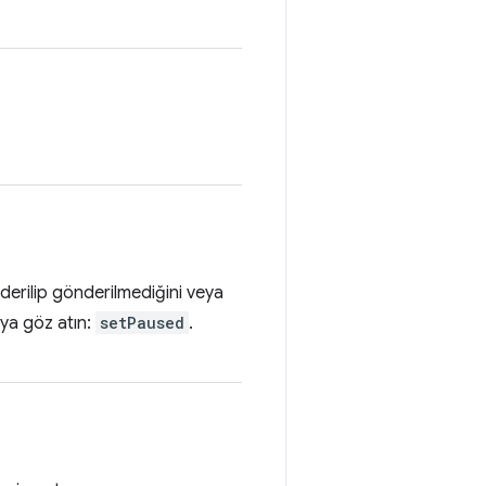
önderilip gönderilmediğini veya
aya göz atın:
setPaused
.