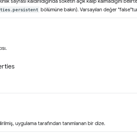
nlik sayfası kaldırıldığında soketin açık kalıp kalmadığını belirt
ties.persistent
bölümüne bakın). Varsayılan değer "false"tur
ısı.
rties
ndirilmiş, uygulama tarafından tanımlanan bir dize.