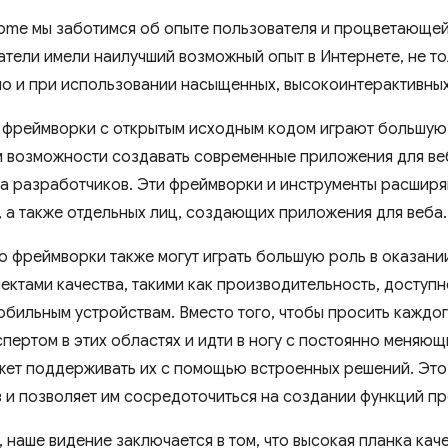
ome мы заботимся об опыте пользователя и процветающей
атели имели наилучший возможный опыт в Интернете, не то
но и при использовании насыщенных, высокоинтерактивны
 фреймворки с открытым исходным кодом играют большую
 возможности создавать современные приложения для веб
а разработчиков. Эти фреймворки и инструменты расшир
, а также отдельных лиц, создающих приложения для веба.
то фреймворки также могут играть большую роль в оказан
ектами качества, такими как производительность, доступн
мобильным устройствам. Вместо того, чтобы просить каждо
спертом в этих областях и идти в ногу с постоянно меняю
ет поддерживать их с помощью встроенных решений. Это
 и позволяет им сосредоточиться на создании функций пр
 наше видение заключается в том, что высокая планка кач