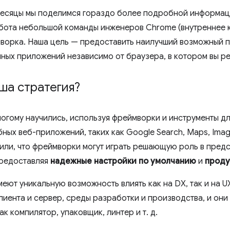
есяцы мы поделимся гораздо более подробной информаци
бота небольшой команды инженеров Chrome (внутреннее 
ворка. Наша цель — предоставить наилучший возможный п
ных приложений независимо от браузера, в котором вы р
ша стратегия?
ногому научились, используя фреймворки и инструменты д
ых веб-приложений, таких как Google Search, Maps, Image
или, что фреймворки могут играть решающую роль в пред
предоставляя
надежные настройки по умолчанию
и
проду
еют уникальную возможность влиять как на DX, так и на U
лиента и сервер, среды разработки и производства, и они
ак компилятор, упаковщик, линтер и т. д.