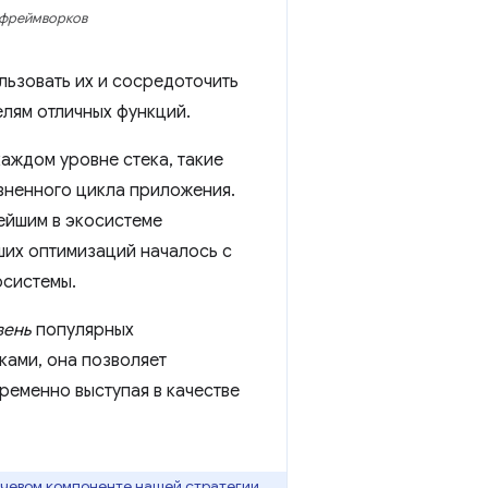
 фреймворков
льзовать их и сосредоточить
лям отличных функций.
аждом уровне стека, такие
изненного цикла приложения.
нейшим в экосистеме
ших оптимизаций началось с
осистемы.
вень
популярных
ками, она позволяет
ременно выступая в качестве
лючевом компоненте нашей стратегии.