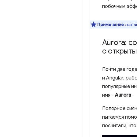
побочным эффе
Примечание
: озн
Aurora: с
с открыт
Почти два года
и Angular, ра
популярные инс
имя -
Aurora
.
Полярное сиян
пытаемся помо
посчитали, чт