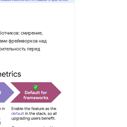
ботчиков: смирение,
рами фреймворков над
рительность перед