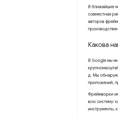
В ближайшие м
совместная ра
авторов фрейм
производствен
Какова на
В Google мы м
крупномасштабн
д. Мы обнаруж
приложений, 
Фреймворки им
всю систему: к
инструменты, к