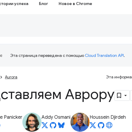
стории успеха
Блог
Новое в Chrome
Эта страница переведена с помощью
Cloud Translation API
.
Aurora
Эта информац
ставляем Аврору
e Panicker
Addy Osmani
Houssein Djirdeh