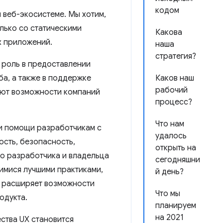
кодом
 веб-экосистеме. Мы хотим,
лько со статическими
Какова
х приложений.
наша
стратегия?
 роль в предоставлении
а, а также в поддержке
Каков наш
рабочий
яют возможности компаний
процесс?
Что нам
ии помощи разработчикам с
удалось
ость, безопасность,
открыть на
го разработчика и владельца
сегодняшни
щимися лучшими практиками,
й день?
 расширяет возможности
Что мы
одукта.
планируем
на 2021
ества UX становится