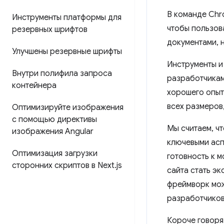
В команде Chr
Инструменты платформы для
чтобы пользов
резервных шрифтов
документами, 
Улучшены резервные шрифты
Инструменты и
Внутри полифила запроса
разработчикам
контейнера
хорошего опыт
всех размеров
Оптимизируйте изображения
с помощью директивы
Мы считаем, ч
изображения Angular
ключевыми асп
Оптимизация загрузки
готовность к 
сторонних скриптов в Next
.
js
сайта стать эк
фреймворк мож
разработчиков
Короче говоря,