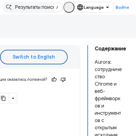
/
Войти
Содержание
Aurora:
сотрудниче
ство
ия оказалась полезной?
Chrome и
веб-
фреймворк
ов и
инструмент
ов с
открытым
исходным