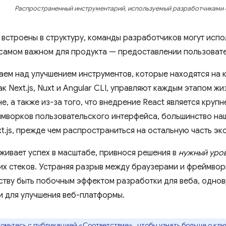
Распространенный инструментарий, используемый разработчиками
 встроены в структуру, команды разработчиков могут испо
 самом важном для продукта — предоставлении пользовате
аем над улучшением инструментов, которые находятся на к
к Next.js, Nuxt и Angular CLI, управляют каждым этапом ж
е, а также из-за того, что внедрение React является круп
мворков пользовательского интерфейса, большинство на
t.js, прежде чем распространиться на остальную часть эк
живает успех в масштабе, привнося решения в
нужный уро
их стеков. Устраняя разрыв между браузерами и фреймвор
ству быть побочным эффектом разработки для веба, однов
и для улучшения веб-платформы.
омьтесь с публикацией
«Соответствие»
, чтобы узнать больше о к