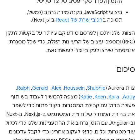
להזמין ולסדר סקריפטים של צד שלישי.
ביצועי JavaScript בקנה מידה נרחב (למשל,
תמיכה ב
רכיבי שרת של React
ב-Next.js).
הצוות שלנו יתכוון לפרסם מידע קבוע יותר על בקשות לתקן
(RFC) ומסמכי עיצוב של הרעיונות האלה, כדי שכל מסגרת
או מפתח שירצו לעקוב יוכלו לעשות זאת.
סיכום
צוות Aurora (
Shubhie
,‏
Houssein
,‏
Alex
, ‏
Gerald
,‏
Ralph
,‏
Addy
, ‏
Kara
,‏
Keen
,‏
Katie
) מצפה להמשיך לעבוד בשיתוף
פעולה הדוק עם קהילת המסגרות בקוד פתוח כדי לשפר
את ברירת המחדל של חוויית המשתמש ב-Next.js, ב-Nuxt
וב-Angular. עם הזמן נרחיב את ההתעניינות שלנו כדי לכלול
עוד מסגרות וכלים. כדאי לעקוב אחרינו כדי לקבל עדכונים