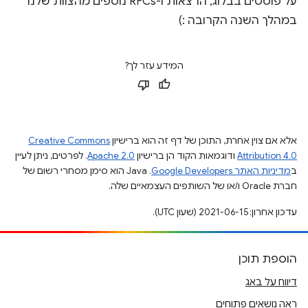
על פוסטים בבלוג, הרצאות ו-RFCs נוספים מהצוות שלנו
במהלך השנה הקרובה :)
המידע עזר לך?
אלא אם צוין אחרת, התוכן של דף זה הוא ברישיון
Creative Commons
Attribution 4.0
ודוגמאות הקוד הן ברישיון
Apache 2.0
. לפרטים, ניתן לעיין
ב
מדיניות האתר Google Developers‏
.‏ Java הוא סימן מסחרי רשום של
חברת Oracle ו/או של השותפים העצמאיים שלה.
עדכון אחרון: 2021-06-15 (שעון UTC).
הוספת תוכן
דיווח על באג
ראה נושאים פתוחים