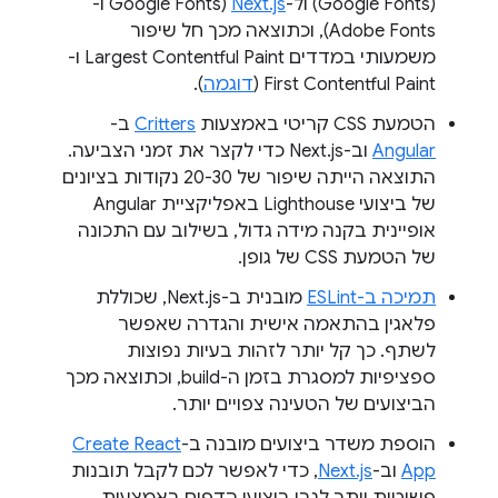
(Google Fonts) ול-
Next.js
(Google Fonts ו-
Adobe Fonts), וכתוצאה מכך חל שיפור
משמעותי במדדים Largest Contentful Paint ו-
First Contentful Paint (
דוגמה
).
הטמעת CSS קריטי באמצעות
Critters
ב-
Angular
וב-Next.js כדי לקצר את זמני הצביעה.
התוצאה הייתה שיפור של 20-30 נקודות בציונים
של ביצועי Lighthouse באפליקציית Angular
אופיינית בקנה מידה גדול, בשילוב עם התכונה
של הטמעת CSS של גופן.
תמיכה ב-ESLint
מובנית ב-Next.js, שכוללת
פלאגין בהתאמה אישית והגדרה שאפשר
לשתף. כך קל יותר לזהות בעיות נפוצות
ספציפיות למסגרת בזמן ה-build, וכתוצאה מכך
הביצועים של הטעינה צפויים יותר.
הוספת משדר ביצועים מובנה ב-
Create React
App
וב-
Next.js
, כדי לאפשר לכם לקבל תובנות