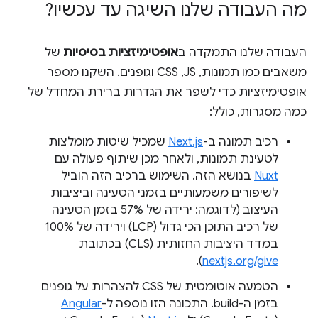
מה העבודה שלנו השיגה עד עכשיו?
העבודה שלנו התמקדה ב
אופטימיזציות בסיסיות
של
משאבים כמו תמונות, JS, ‏CSS וגופנים. השקנו מספר
אופטימיזציות כדי לשפר את הגדרות ברירת המחדל של
כמה מסגרות, כולל:
רכיב תמונה ב-
Next.js
שמכיל שיטות מומלצות
לטעינת תמונות, ולאחר מכן שיתוף פעולה עם
Nuxt
בנושא הזה. השימוש ברכיב הזה הוביל
לשיפורים משמעותיים בזמני הטעינה וביציבות
העיצוב (לדוגמה: ירידה של 57% בזמן הטעינה
של רכיב התוכן הכי גדול (LCP) וירידה של 100%
במדד היציבות החזותית (CLS) בכתובת
).
nextjs.org/give
הטמעה אוטומטית של CSS להצהרות על גופנים
בזמן ה-build. התכונה הזו נוספה ל-
Angular