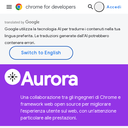
Accedi
Google utilizza la tecnologia AI per tradurre i contenuti nella tua
lingua preferita. Le traduzioni generate dall'AI potrebbero
contenere errori.
Aurora
flare
Una collaborazione tra gli ingegneri di Chrome e
framework web open source per migliorare
l'esperienza utente sul web, con un'attenzione
particolare alle prestazioni.