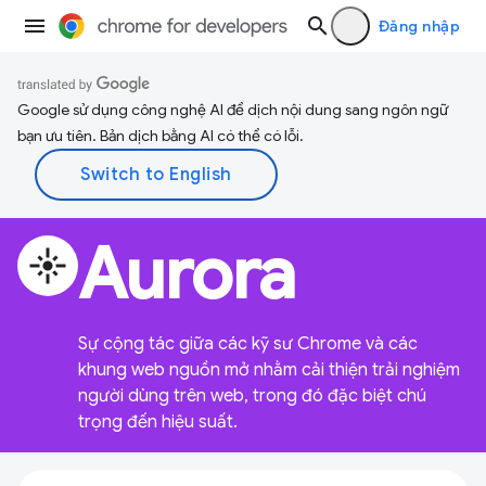
Đăng nhập
Google sử dụng công nghệ AI để dịch nội dung sang ngôn ngữ
bạn ưu tiên. Bản dịch bằng AI có thể có lỗi.
Aurora
flare
Sự cộng tác giữa các kỹ sư Chrome và các
khung web nguồn mở nhằm cải thiện trải nghiệm
người dùng trên web, trong đó đặc biệt chú
trọng đến hiệu suất.