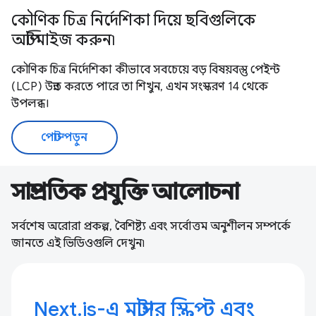
কৌণিক চিত্র নির্দেশিকা দিয়ে ছবিগুলিকে
অপ্টিমাইজ করুন৷
কৌণিক চিত্র নির্দেশিকা কীভাবে সবচেয়ে বড় বিষয়বস্তু পেইন্ট
(LCP) উন্নত করতে পারে তা শিখুন, এখন সংস্করণ 14 থেকে
উপলব্ধ।
পোস্ট পড়ুন
সাম্প্রতিক প্রযুক্তি আলোচনা
সর্বশেষ অরোরা প্রকল্প, বৈশিষ্ট্য এবং সর্বোত্তম অনুশীলন সম্পর্কে
জানতে এই ভিডিওগুলি দেখুন৷
Next.js-এ মাস্টার স্ক্রিপ্ট এবং