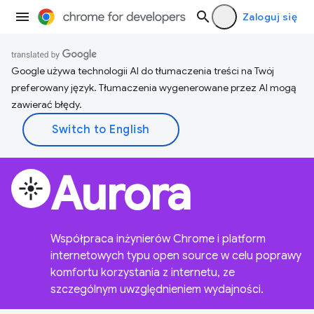
Zaloguj się
Google używa technologii AI do tłumaczenia treści na Twój
preferowany język. Tłumaczenia wygenerowane przez AI mogą
zawierać błędy.
Aurora
flare
Współpraca inżynierów Chrome i platform
internetowych typu open source w celu poprawy
komfortu korzystania z internetu, ze
szczególnym uwzględnieniem wydajności.