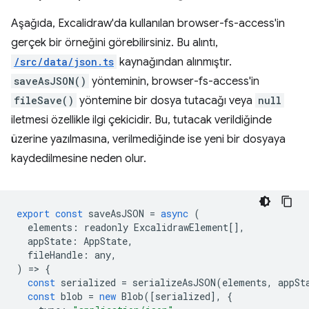
Aşağıda, Excalidraw'da kullanılan browser-fs-access'in
gerçek bir örneğini görebilirsiniz. Bu alıntı,
/src/data/json.ts
kaynağından alınmıştır.
saveAsJSON()
yönteminin, browser-fs-access'in
fileSave()
yöntemine bir dosya tutacağı veya
null
iletmesi özellikle ilgi çekicidir. Bu, tutacak verildiğinde
üzerine yazılmasına, verilmediğinde ise yeni bir dosyaya
kaydedilmesine neden olur.
export
const
saveAsJSON
=
async
(
elements
:
readonly
ExcalidrawElement
[],
appState
:
AppState
,
fileHandle
:
any
,
)
=
>
{
const
serialized
=
serializeAsJSON
(
elements
,
appSt
const
blob
=
new
Blob
([
serialized
],
{