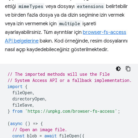
ettiği
mimeTypes
veya dosyayı
extensions
belirtebilir
ve birden fazla dosya ya da dizin seçimine izin vermek
veya izin vermemek için
multiple
işareti
ayarlayabilirsiniz. Tüm ayrıntılar için
browser-fs-access
API belgelerine
bakın. Kod örneğinde, resim dosyalarını
nasıl açıp kaydedebileceğiniz gösterilmektedir.
// The imported methods will use the File
// System Access API or a fallback implementation.
import
{
fileOpen
,
directoryOpen
,
fileSave
,
}
from
'https://unpkg.com/browser-fs-access'
;
(
async
()
=
>
{
// Open an image file.
const
blob
=
await
fileOpen
({