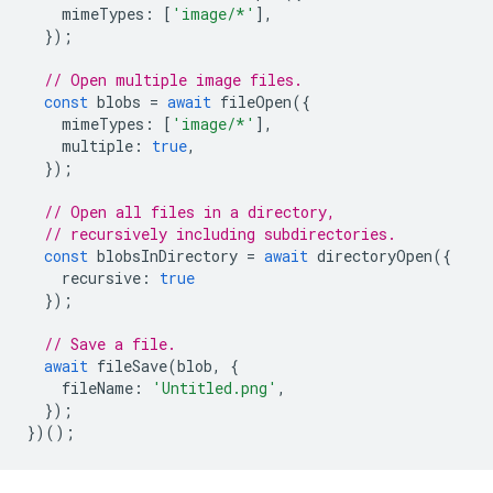
mimeTypes
:
[
'image/*'
],
});
// Open multiple image files.
const
blobs
=
await
fileOpen
({
mimeTypes
:
[
'image/*'
],
multiple
:
true
,
});
// Open all files in a directory,
// recursively including subdirectories.
const
blobsInDirectory
=
await
directoryOpen
({
recursive
:
true
});
// Save a file.
await
fileSave
(
blob
,
{
fileName
:
'Untitled.png'
,
});
})();