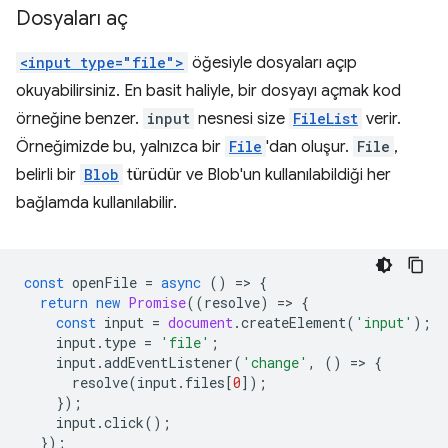
Dosyaları aç
<input type="file">
öğesiyle dosyaları açıp
okuyabilirsiniz. En basit haliyle, bir dosyayı açmak kod
örneğine benzer.
input
nesnesi size
FileList
verir.
Örneğimizde bu, yalnızca bir
File
'dan oluşur.
File
,
belirli bir
Blob
türüdür ve Blob'un kullanılabildiği her
bağlamda kullanılabilir.
const
openFile
=
async
()
=
>
{
return
new
Promise
((
resolve
)
=
>
{
const
input
=
document
.
createElement
(
'input'
);
input
.
type
=
'file'
;
input
.
addEventListener
(
'change'
,
()
=
>
{
resolve
(
input
.
files
[
0
]);
});
input
.
click
();
});