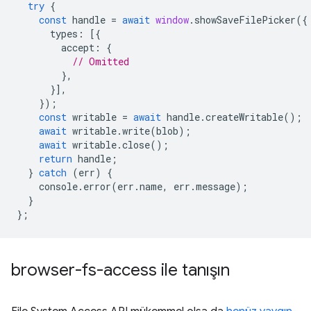
try
{
const
handle
=
await
window
.
showSaveFilePicker
({
types
:
[{
accept
:
{
// Omitted
},
}],
});
const
writable
=
await
handle
.
createWritable
();
await
writable
.
write
(
blob
);
await
writable
.
close
();
return
handle
;
}
catch
(
err
)
{
console
.
error
(
err
.
name
,
err
.
message
);
}
};
browser-fs-access ile tanışın