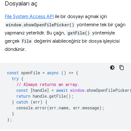
Dosyaları aç
File System Access API
ile bir dosyayı açmak için
window.showOpenFilePicker()
yöntemine tek bir çağrı
yapmanız yeterlidir. Bu çağrı,
getFile()
yöntemiyle
gerçek
File
değerini alabileceğiniz bir dosya işleyicisi
döndürür.
const
openFile
=
async
()
=
>
{
try
{
// Always returns an array.
const
[
handle
]
=
await
window
.
showOpenFilePicker
return
handle
.
getFile
();
}
catch
(
err
)
{
console
.
error
(
err
.
name
,
err
.
message
);
}
};