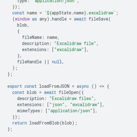
type
:
"application/json"
,
});
const
name
=
`
${
appState
.
name
}
.excalidraw`
;
(
window
as
any
).
handle
=
await
fileSave
(
blob
,
{
fileName
:
name
,
description
:
"Excalidraw file"
,
extensions
:
[
"excalidraw"
],
},
fileHandle
||
null
,
);
};
export
const
loadFromJSON
=
async
()
=
>
{
const
blob
=
await
fileOpen
({
description
:
"Excalidraw files"
,
extensions
:
[
"json"
,
"excalidraw"
],
mimeTypes
:
[
"application/json"
],
});
return
loadFromBlob
(
blob
);
};