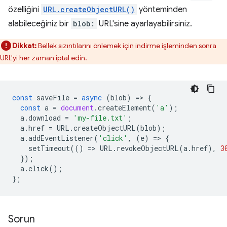
özelliğini
URL.createObjectURL()
yönteminden
alabileceğiniz bir
blob:
URL'sine ayarlayabilirsiniz.
Dikkat:
Bellek sızıntılarını önlemek için indirme işleminden sonra
URL'yi her zaman iptal edin.
const
saveFile
=
async
(
blob
)
=
>
{
const
a
=
document
.
createElement
(
'a'
);
a
.
download
=
'my-file.txt'
;
a
.
href
=
URL
.
createObjectURL
(
blob
);
a
.
addEventListener
(
'click'
,
(
e
)
=
>
{
setTimeout
(()
=
>
URL
.
revokeObjectURL
(
a
.
href
),
3
});
a
.
click
();
};
Sorun