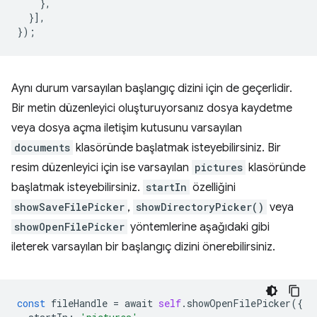
},
}],
});
Aynı durum varsayılan başlangıç dizini için de geçerlidir.
Bir metin düzenleyici oluşturuyorsanız dosya kaydetme
veya dosya açma iletişim kutusunu varsayılan
documents
klasöründe başlatmak isteyebilirsiniz. Bir
resim düzenleyici için ise varsayılan
pictures
klasöründe
başlatmak isteyebilirsiniz.
startIn
özelliğini
showSaveFilePicker
,
showDirectoryPicker()
veya
showOpenFilePicker
yöntemlerine aşağıdaki gibi
ileterek varsayılan bir başlangıç dizini önerebilirsiniz.
const
fileHandle
=
await
self
.
showOpenFilePicker
({