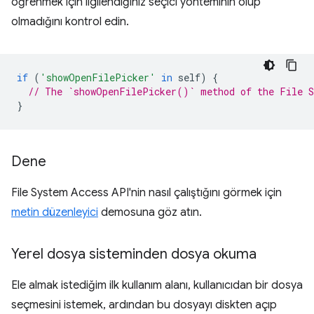
öğrenmek için ilgilendiğiniz seçici yönteminin olup
olmadığını kontrol edin.
if
(
'showOpenFilePicker'
in
self
)
{
// The `showOpenFilePicker()` method of the File S
}
Dene
File System Access API'nin nasıl çalıştığını görmek için
metin düzenleyici
demosuna göz atın.
Yerel dosya sisteminden dosya okuma
Ele almak istediğim ilk kullanım alanı, kullanıcıdan bir dosya
seçmesini istemek, ardından bu dosyayı diskten açıp