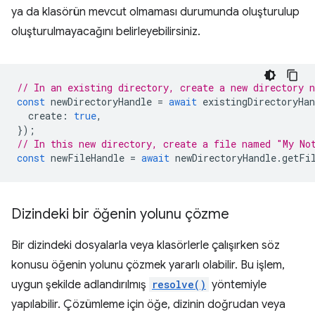
ya da klasörün mevcut olmaması durumunda oluşturulup
oluşturulmayacağını belirleyebilirsiniz.
// In an existing directory, create a new directory 
const
newDirectoryHandle
=
await
existingDirectoryHan
create
:
true
,
});
// In this new directory, create a file named "My No
const
newFileHandle
=
await
newDirectoryHandle
.
getFi
Dizindeki bir öğenin yolunu çözme
Bir dizindeki dosyalarla veya klasörlerle çalışırken söz
konusu öğenin yolunu çözmek yararlı olabilir. Bu işlem,
uygun şekilde adlandırılmış
resolve()
yöntemiyle
yapılabilir. Çözümleme için öğe, dizinin doğrudan veya