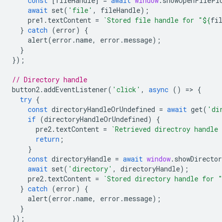
const
[
fileHandle
]
=
await
window
.
showOpenFilePi
await
set
(
'file'
,
fileHandle
);
pre1
.
textContent
=
`Stored file handle for "
${
fi
}
catch
(
error
)
{
alert
(
error
.
name
,
error
.
message
);
}
});
// Directory handle
button2
.
addEventListener
(
'click'
,
async
()
=
>
{
try
{
const
directoryHandleOrUndefined
=
await
get
(
'di
if
(
directoryHandleOrUndefined
)
{
pre2
.
textContent
=
`Retrieved directroy handle
return
;
}
const
directoryHandle
=
await
window
.
showDirecto
await
set
(
'directory'
,
directoryHandle
);
pre2
.
textContent
=
`Stored directory handle for 
}
catch
(
error
)
{
alert
(
error
.
name
,
error
.
message
);
}
});