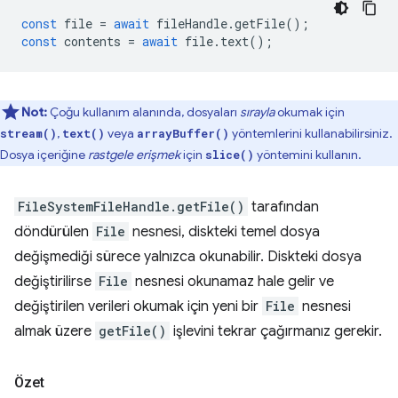
const
file
=
await
fileHandle
.
getFile
();
const
contents
=
await
file
.
text
();
Not:
Çoğu kullanım alanında, dosyaları
sırayla
okumak için
,
veya
yöntemlerini kullanabilirsiniz.
stream()
text()
arrayBuffer()
Dosya içeriğine
rastgele erişmek
için
yöntemini kullanın.
slice()
FileSystemFileHandle.getFile()
tarafından
döndürülen
File
nesnesi, diskteki temel dosya
değişmediği sürece yalnızca okunabilir. Diskteki dosya
değiştirilirse
File
nesnesi okunamaz hale gelir ve
değiştirilen verileri okumak için yeni bir
File
nesnesi
almak üzere
getFile()
işlevini tekrar çağırmanız gerekir.
Özet