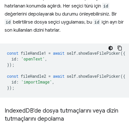
hatırlanan konumda açılırdı. Her seçici türü için
id
değerlerini depolayarak bu durumu önleyebilirsiniz. Bir
id
belirtilirse dosya seçici uygulaması, bu
id
için ayrı bir
son kullanılan dizini hatırlar.
const
fileHandle1
=
await
self
.
showSaveFilePicker
({
id
:
'openText'
,
});
const
fileHandle2
=
await
self
.
showSaveFilePicker
({
id
:
'importImage'
,
});
Indexed
DB'de dosya tutmaçlarını veya dizin
tutmaçlarını depolama