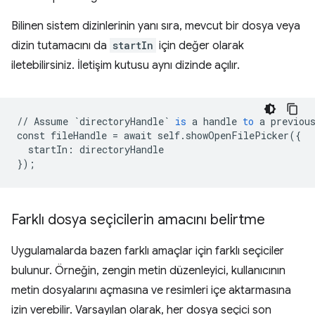
Bilinen sistem dizinlerinin yanı sıra, mevcut bir dosya veya
dizin tutamacını da
startIn
için değer olarak
iletebilirsiniz. İletişim kutusu aynı dizinde açılır.
//
Assume
`directoryHandle`
is
a
handle
to
a
previou
const
fileHandle
=
await
self
.
showOpenFilePicker
(
{
startIn
:
directoryHandle
}
);
Farklı dosya seçicilerin amacını belirtme
Uygulamalarda bazen farklı amaçlar için farklı seçiciler
bulunur. Örneğin, zengin metin düzenleyici, kullanıcının
metin dosyalarını açmasına ve resimleri içe aktarmasına
izin verebilir. Varsayılan olarak, her dosya seçici son