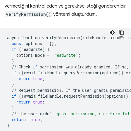
vermediğini kontrol eden ve gerekirse isteği gönderen bir
verifyPermission()
yöntemi oluşturdum.
async
function
verifyPermission
(
fileHandle
,
readWrit
const
options
=
{};
if
(
readWrite
)
{
options
.
mode
=
'readwrite'
;
}
//
Check
if
permission
was
already
granted
.
If
so
,
if
((
await
fileHandle
.
queryPermission
(
options
))
==
return
true
;
}
//
Request
permission
.
If
the
user
grants
permissi
if
((
await
fileHandle
.
requestPermission
(
options
))
return
true
;
}
//
The
user
didn
't grant permission, so return fal
return
false
;
}