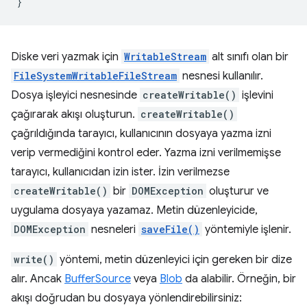
}
Diske veri yazmak için
WritableStream
alt sınıfı olan bir
FileSystemWritableFileStream
nesnesi kullanılır.
Dosya işleyici nesnesinde
createWritable()
işlevini
çağırarak akışı oluşturun.
createWritable()
çağrıldığında tarayıcı, kullanıcının dosyaya yazma izni
verip vermediğini kontrol eder. Yazma izni verilmemişse
tarayıcı, kullanıcıdan izin ister. İzin verilmezse
createWritable()
bir
DOMException
oluşturur ve
uygulama dosyaya yazamaz. Metin düzenleyicide,
DOMException
nesneleri
saveFile()
yöntemiyle işlenir.
write()
yöntemi, metin düzenleyici için gereken bir dize
alır. Ancak
BufferSource
veya
Blob
da alabilir. Örneğin, bir
akışı doğrudan bu dosyaya yönlendirebilirsiniz: