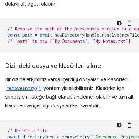
dolaylı alt öğesi olabilir.
// Resolve the path of the previously created file c
const
path
=
await
newDirectoryHandle
.
resolve
(
newFil
// `path` is now ["My Documents", "My Notes.txt"]
Dizindeki dosya ve klasörleri silme
Bir dizine erişiminiz varsa içerdiği dosyaları ve klasörleri
removeEntry()
yöntemiyle silebilirsiniz. Klasörler için
silme işlemi isteğe bağlı olarak yinelemeli olabilir ve tüm alt
klasörleri ve içerdiği dosyaları kapsayabilir.
// Delete a file.
await
directoryHandle
.
removeEntry
(
'Abandoned Project