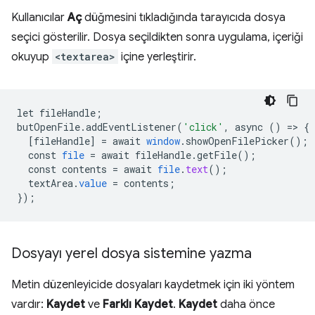
Kullanıcılar
Aç
düğmesini tıkladığında tarayıcıda dosya
seçici gösterilir. Dosya seçildikten sonra uygulama, içeriği
okuyup
<textarea>
içine yerleştirir.
let
fileHandle
;
butOpenFile
.
addEventListener
(
'click'
,
async
()
=
>
{
[
fileHandle
]
=
await
window
.
showOpenFilePicker
();
const
file
=
await
fileHandle
.
getFile
();
const
contents
=
await
file
.
text
();
textArea
.
value
=
contents
;
}
);
Dosyayı yerel dosya sistemine yazma
Metin düzenleyicide dosyaları kaydetmek için iki yöntem
vardır:
Kaydet
ve
Farklı Kaydet
.
Kaydet
daha önce