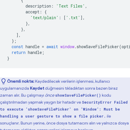
{
description
:
'Text Files'
,
accept
:
{
'text/plain'
:
[
'.txt'
],
},
},
],
};
const
handle
=
await
window
.
showSaveFilePicker
(
opt
return
handle
;
}
Önemli nokta:
Kaydedilecek verilerin işlenmesi, kullanıcı
uygulamanızda
Kaydet
düğmesini tıkladıktan sonra bazen biraz
zaman alır. Bu çalışmayı
önce
kodu
showSaveFilePicker()
çalıştırılmadan yapmak yaygın bir hatadır ve
SecurityError Failed
to execute 'showSaveFilePicker' on 'Window': Must be
ile
handling a user gesture to show a file picker.
sonuçlanır. Bunun yerine, önce dosya tutamacını alın ve yalnızca dosya