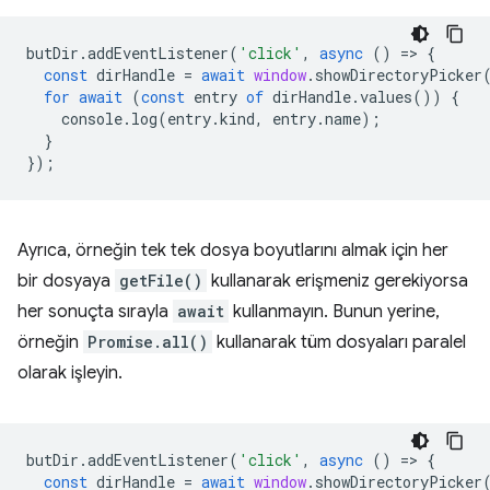
butDir
.
addEventListener
(
'click'
,
async
()
=
>
{
const
dirHandle
=
await
window
.
showDirectoryPicker
for
await
(
const
entry
of
dirHandle
.
values
())
{
console
.
log
(
entry
.
kind
,
entry
.
name
);
}
});
Ayrıca, örneğin tek tek dosya boyutlarını almak için her
bir dosyaya
getFile()
kullanarak erişmeniz gerekiyorsa
her sonuçta sırayla
await
kullanmayın. Bunun yerine,
örneğin
Promise.all()
kullanarak tüm dosyaları paralel
olarak işleyin.
butDir
.
addEventListener
(
'click'
,
async
()
=
>
{
const
dirHandle
=
await
window
.
showDirectoryPicker