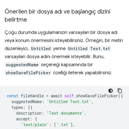
Önerilen bir dosya adı ve başlangıç dizini
belirtme
Çoğu durumda uygulamanızın varsayılan bir dosya adı
veya konum önermesini isteyebilirsiniz. Örneğin, bir metin
düzenleyici,
Untitled
yerine
Untitled Text.txt
varsayılan dosya adını önermek isteyebilir. Bunu,
suggestedName
seçeneği kapsamında bir
showSaveFilePicker
özelliği ileterek yapabilirsiniz.
const
fileHandle
=
await
self
.
showSaveFilePicker
({
suggestedName
:
'Untitled Text.txt'
,
types
:
[{
description
:
'Text documents'
,
accept
:
{
'text/plain'
:
[
'.txt'
],