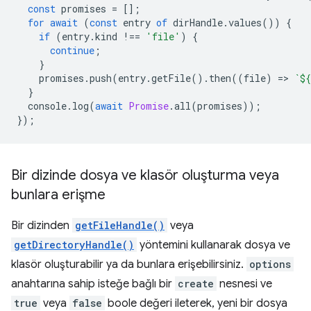
const
promises
=
[];
for
await
(
const
entry
of
dirHandle
.
values
())
{
if
(
entry
.
kind
!==
'file'
)
{
continue
;
}
promises
.
push
(
entry
.
getFile
().
then
((
file
)
=
>
`
${
}
console
.
log
(
await
Promise
.
all
(
promises
));
});
Bir dizinde dosya ve klasör oluşturma veya
bunlara erişme
Bir dizinden
getFileHandle()
veya
getDirectoryHandle()
yöntemini kullanarak dosya ve
klasör oluşturabilir ya da bunlara erişebilirsiniz.
options
anahtarına sahip isteğe bağlı bir
create
nesnesi ve
true
veya
false
boole değeri ileterek, yeni bir dosya