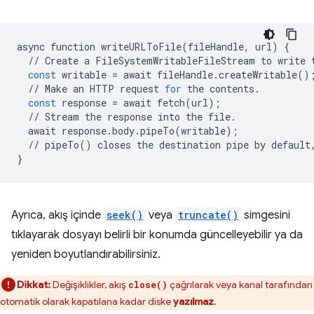
async
function
writeURLToFile
(
fileHandle
,
url
)
{
//
Create
a
FileSystemWritableFileStream
to
write
const
writable
=
await
fileHandle
.
createWritable
()
//
Make
an
HTTP
request
for
the
contents
.
const
response
=
await
fetch
(
url
);
//
Stream
the
response
into
the
file
.
await
response
.
body
.
pipeTo
(
writable
);
//
pipeTo
()
closes
the
destination
pipe
by
default
}
Ayrıca, akış içinde
seek()
veya
truncate()
simgesini
tıklayarak dosyayı belirli bir konumda güncelleyebilir ya da
yeniden boyutlandırabilirsiniz.
Dikkat:
Değişiklikler, akış
çağrılarak veya kanal tarafından
close()
otomatik olarak kapatılana kadar diske
yazılmaz
.