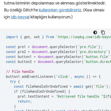
tutma biriminin depolanması ve alınması gösterilmektedir.
Bu özelliği Glitch'te
kullanırken görebilirsiniz
. (Kısa olması
için
idb-keyval
kitaplığını kullanıyorum.)
import
{
get
,
set
}
from
'https://unpkg.com/idb-keyv
const
pre1
=
document
.
querySelector
(
'pre.file'
);
const
pre2
=
document
.
querySelector
(
'pre.directory'
)
const
button1
=
document
.
querySelector
(
'button.file'
const
button2
=
document
.
querySelector
(
'button.direc
// File handle
button1
.
addEventListener
(
'click'
,
async
()
=
>
{
try
{
const
fileHandleOrUndefined
=
await
get
(
'file'
);
if
(
fileHandleOrUndefined
)
{
pre1
.
textContent
=
`Retrieved file handle "
${
f
return
;
}