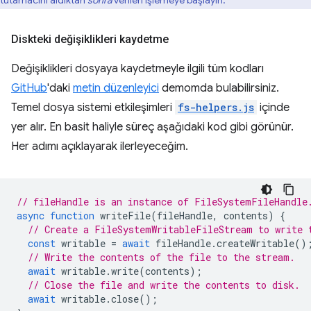
tutamacını aldıktan
sonra
verileri işlemeye başlayın.
Diskteki değişiklikleri kaydetme
Değişiklikleri dosyaya kaydetmeyle ilgili tüm kodları
GitHub
'daki
metin düzenleyici
demomda bulabilirsiniz.
Temel dosya sistemi etkileşimleri
fs-helpers.js
içinde
yer alır. En basit haliyle süreç aşağıdaki kod gibi görünür.
Her adımı açıklayarak ilerleyeceğim.
// fileHandle is an instance of FileSystemFileHandle
async
function
writeFile
(
fileHandle
,
contents
)
{
// Create a FileSystemWritableFileStream to write 
const
writable
=
await
fileHandle
.
createWritable
()
// Write the contents of the file to the stream.
await
writable
.
write
(
contents
);
// Close the file and write the contents to disk.
await
writable
.
close
();