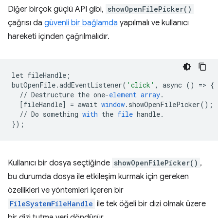
Diğer birçok güçlü API gibi,
showOpenFilePicker()
çağrısı da
güvenli bir bağlamda
yapılmalı ve kullanıcı
hareketi içinden çağrılmalıdır.
let
fileHandle
;
butOpenFile
.
addEventListener
(
'click'
,
async
()
=
>
{
//
Destructure
the
one
-
element
array
.
[
fileHandle
]
=
await
window
.
showOpenFilePicker
();
//
Do
something
with
the
file
handle
.
}
);
Kullanıcı bir dosya seçtiğinde
showOpenFilePicker()
,
bu durumda dosya ile etkileşim kurmak için gereken
özellikleri ve yöntemleri içeren bir
FileSystemFileHandle
ile tek öğeli bir dizi olmak üzere
bir dizi tutma yeri döndürür.