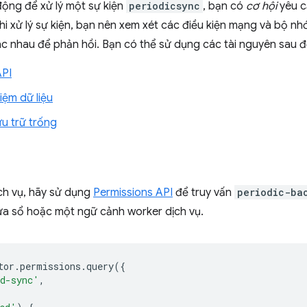
 động để xử lý một sự kiện
periodicsync
, bạn có
cơ hội
yêu c
hi xử lý sự kiện, bạn nên xem xét các điều kiện mạng và bộ nhớ
ác nhau để phản hồi. Bạn có thể sử dụng các tài nguyên sau đ
API
iệm dữ liệu
ưu trữ trống
ịch vụ, hãy sử dụng
Permissions API
để truy vấn
periodic-ba
cửa sổ hoặc một ngữ cảnh worker dịch vụ.
tor
.
permissions
.
query
({
nd-sync'
,