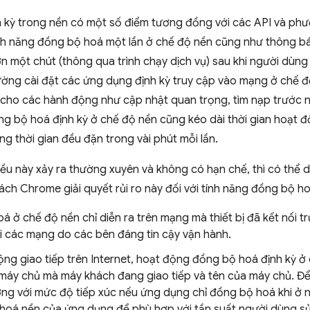
 kỳ trong nền có một số điểm tương đồng với các API và phư
tính năng đồng bộ hoá một lần ở chế độ nền cũng như thông b
n một chút (thông qua trình chạy dịch vụ) sau khi người dùng
ường cài đặt các ứng dụng định kỳ truy cập vào mạng ở chế độ
cho các hành động như cập nhật quan trọng, tìm nạp trước 
ồng bộ hoá định kỳ ở chế độ nền cũng kéo dài thời gian hoạt 
 thời gian đều đặn trong vài phút mỗi lần.
ều này xảy ra thường xuyên và không có hạn chế, thì có thể d
cách Chrome giải quyết rủi ro này đối với tính năng đồng bộ h
 ở chế độ nền chỉ diễn ra trên mạng mà thiết bị đã kết nối 
với các mạng do các bên đáng tin cậy vận hành.
ng giao tiếp trên Internet, hoạt động đồng bộ hoá định kỳ ở 
 máy chủ mà máy khách đang giao tiếp và tên của máy chủ. Đ
 với mức độ tiếp xúc nếu ứng dụng chỉ đồng bộ hoá khi ở nền
 hoá nền của ứng dụng để phù hợp với tần suất người dùng 