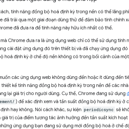
ách, tính năng đồng bộ hoá định kỳ trong nền có thể lãng phí
 đã trải qua một giai đoạn dùng thử để đảm bảo tính chính xá
hrome đã đưa ra để tính năng này hữu ích nhất có thể.
ên mà Chrome đưa ra là ứng dụng web chỉ có thể sử dụng tính
ùng cài đặt ứng dụng đó trên thiết bị và đã chạy ứng dụng đ
 bộ hoá định kỳ ở chế độ nền không có trong bối cảnh của mộ
muốn các ứng dụng web không dùng đến hoặc ít dùng đến tiêu
thiết kế tính năng đồng bộ hoá định kỳ trong nền để các nhà
ng lại giá trị cho người dùng. Cụ thể, Chrome đang sử dụng
đ
ement/
) để xác định xem và tần suất đồng bộ hoá định kỳ ở c
định hay không. Nói cách khác, sự kiện
periodicsync
sẽ khô
 giá trị của điểm tương tác ảnh hưởng đến tần suất kích hoạt
 những ứng dụng bạn đang sử dụng mới đồng bộ hoá ở chế đ