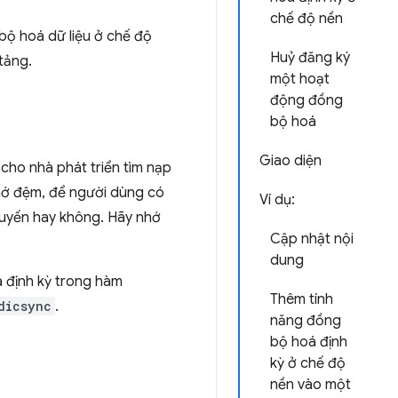
chế độ nền
bộ hoá dữ liệu ở chế độ
Huỷ đăng ký
tảng.
một hoạt
động đồng
bộ hoá
Giao diện
ho nhà phát triển tìm nạp
hớ đệm, để người dùng có
Ví dụ:
tuyến hay không. Hãy nhớ
Cập nhật nội
dung
 định kỳ trong hàm
Thêm tính
dicsync
.
năng đồng
bộ hoá định
kỳ ở chế độ
nền vào một