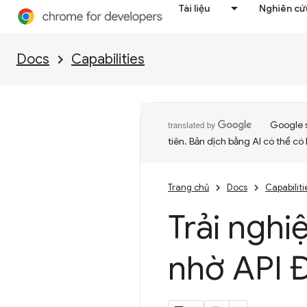
Tài liệu
Nghiên cứu
Docs
Capabilities
Google 
tiên. Bản dịch bằng AI có thể có l
Trang chủ
Docs
Capabiliti
Trải ngh
nhờ API 