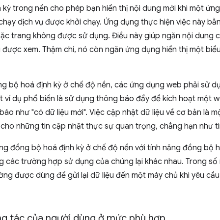
 kỳ trong nền cho phép bạn hiển thị nội dung mới khi một ứng
 chạy dịch vụ được khởi chạy. Ứng dụng thực hiện việc này bằn
ặc trang không được sử dụng. Điều này giúp ngăn nội dung 
g được xem. Thậm chí, nó còn ngăn ứng dụng hiển thị một biểu
ng bộ hoá định kỳ ở chế độ nền, các ứng dụng web phải sử d
ột ví dụ phổ biến là sử dụng thông báo đẩy để kích hoạt một 
báo như "có dữ liệu mới". Việc cập nhật dữ liệu về cơ bản là 
cho những tin cập nhật thực sự quan trọng, chẳng hạn như t
ăng đồng bộ hoá định kỳ ở chế độ nền với tính năng đồng bộ 
g các trường hợp sử dụng của chúng lại khác nhau. Trong số 
ng được dùng để gửi lại dữ liệu đến một máy chủ khi yêu cầ
g tác của người dùng ở mức phù hợp