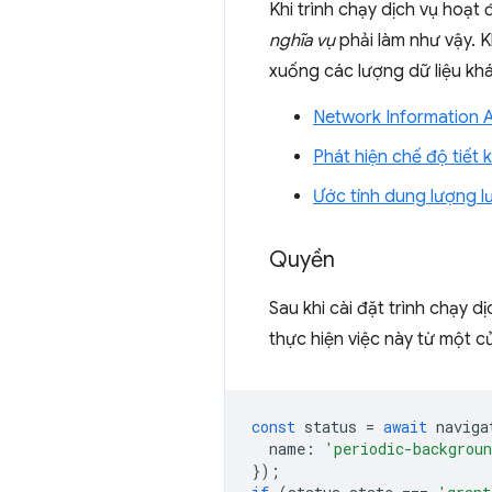
Khi trình chạy dịch vụ hoạt
nghĩa vụ
phải làm như vậy. K
xuống các lượng dữ liệu kh
Network Information 
Phát hiện chế độ tiết k
Ước tính dung lượng l
Quyền
Sau khi cài đặt trình chạy d
thực hiện việc này từ một 
const
status
=
await
naviga
name
:
'periodic-backgrou
});