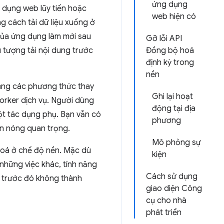
ứng dụng
 dụng web lũy tiến hoặc
web hiện có
g cách tải dữ liệu xuống ở
của ứng dụng làm mới sau
Gỡ lỗi API
 tượng tải nội dung trước
Đồng bộ hoá
định kỳ trong
nền
ụng các phương thức thay
Ghi lại hoạt
worker dịch vụ. Người dùng
động tại địa
một tác dụng phụ. Bạn vẫn có
phương
in nóng quan trọng.
Mô phỏng sự
hoá ở chế độ nền. Mặc dù
kiện
những việc khác, tính năng
Cách sử dụng
u trước đó không thành
giao diện Công
cụ cho nhà
phát triển