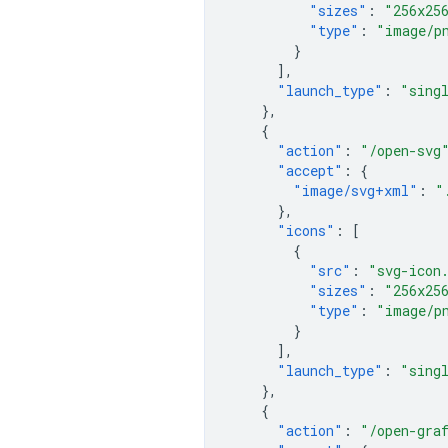
"sizes"
:
"256x25
"type"
:
"image/p
}
],
"launch_type"
:
"sing
},
{
"action"
:
"/open-svg
"accept"
:
{
"image/svg+xml"
:
"
},
"icons"
:
[
{
"src"
:
"svg-icon
"sizes"
:
"256x25
"type"
:
"image/p
}
],
"launch_type"
:
"sing
},
{
"action"
:
"/open-gra