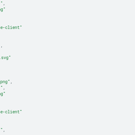
6"
,
ng"
le-client"
"
,
.svg"
.png"
,
6"
,
ng"
le-client"
f"
,