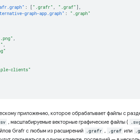
afr.graph"
:
[
".grafr"
,
".graf"
],
ternative-graph-app.graph"
:
".graph"
n.png"
,
6"
,
ng"
iple-clients"
ческому приложению, которое обрабатывает файлы с разд
csv
, масштабируемые векторные графические файлы (
.sv
йлов Grafr с любым из расширений
.grafr
,
.graf
или
.
удут открываться в одном клиенте, последний — в несколь