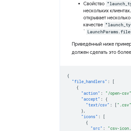
Свойство
"launch_t
нескольких клиентах
открывает несколько
качестве
"launch_ty
`
LaunchParams.file
Приведённый ниже пример
должен сделать это более
{
"file_handlers"
:
[
{
"action"
:
"/open-csv
"accept"
:
{
"text/csv"
:
[
".csv
},
"icons"
:
[
{
"src"
:
"csv-icon