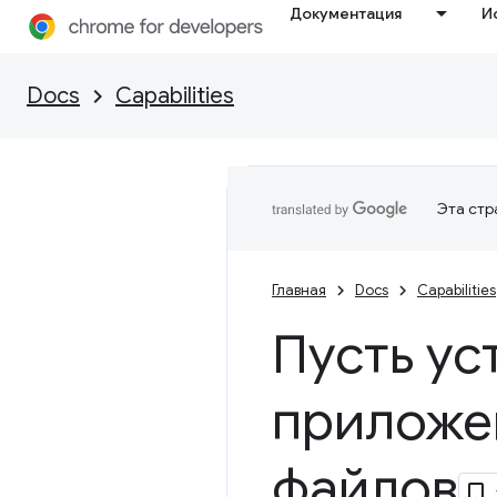
Документация
И
Docs
Capabilities
Эта стр
Главная
Docs
Capabilities
Пусть ус
приложе
файлов