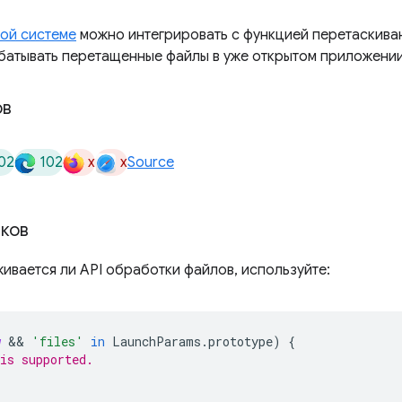
вой системе
можно интегрировать с функцией перетаскиван
батывать перетащенные файлы в уже открытом приложении
ов
02
102
x
x
Source
ков
ивается ли API обработки файлов, используйте:
w
 && 
'files'
in
LaunchParams
.
prototype
)
{
is supported.