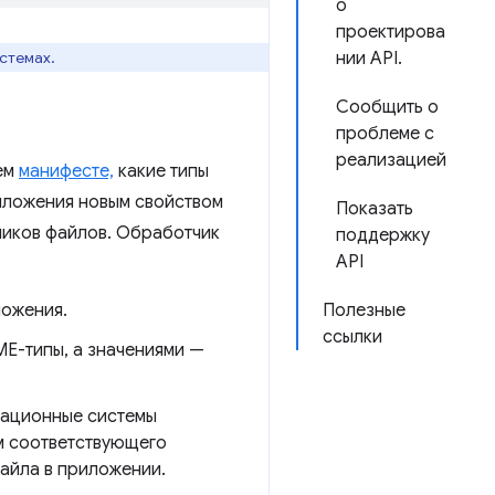
о
проектирова
стемах.
нии API.
Сообщить о
проблеме с
реализацией
оем
манифесте,
какие типы
иложения новым свойством
Показать
чиков файлов. Обработчик
поддержку
API
ложения.
Полезные
ссылки
ME-типы, а значениями —
рационные системы
ом соответствующего
файла в приложении.