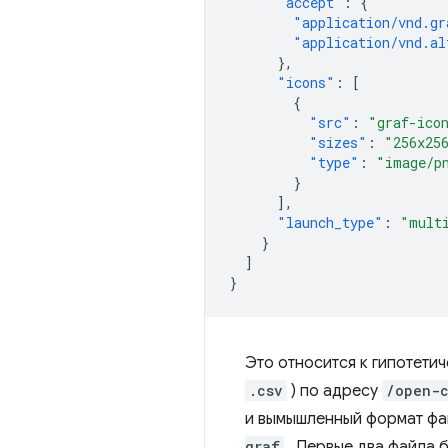
"accept"
:
{
"application/vnd.gr
"application/vnd.al
},
"icons"
:
[
{
"src"
:
"graf-ico
"sizes"
:
"256x25
"type"
:
"image/p
}
],
"launch_type"
:
"mult
}
]
}
Это относится к гипотети
.csv
) по адресу
/open-
и вымышленный формат фа
graf
. Первые два файла б