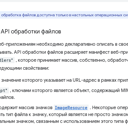
 обработка файлов доступна только в настольных операционных си
 API обработки файлов
веб-приложениям необходимо декларативно описать в св
ывать. API обработки файлов расширяет манифест веб-пр
dlers"
, которое принимает массив, собственно, обработ
ледующими свойствами:
, значение которого указывает на URL-адрес в рамках при
ept"
, ключами которого является объект, содержащий MI
файлов.
одержит массив значков
ImageResource
. Некоторые опе
ть тип файла к значку, который является не просто значк
альным значком, связанным с использованием этого типа 