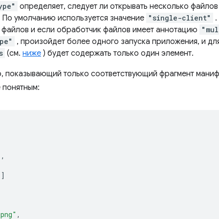
ype"
определяет, следует ли открывать несколько файлов 
. По умолчанию используется значение
"single-client"
.
 файлов и если обработчик файлов имеет аннотацию
"mul
pe"
, произойдет более одного запуска приложения, и дл
s
(см.
ниже
) будет содержать только один элемент.
, показывающий только соответствующий фрагмент маниф
 понятным:
"
,
"
]
.png"
,