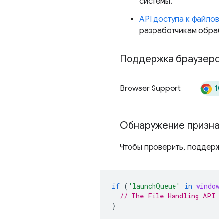
системы.
API доступа к файло
разработчикам обра
Поддержка браузер
1
Browser Support
Обнаружение призна
Чтобы проверить, поддерж
if
(
'launchQueue'
in
windo
// The File Handling API 
}