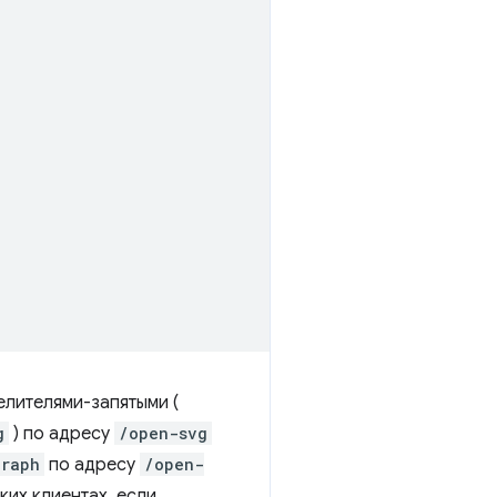
елителями-запятыми (
g
) по адресу
/open-svg
graph
по адресу
/open-
ких клиентах, если