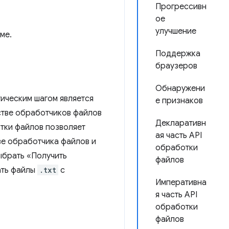
Прогрессивн
ое
улучшение
ме.
Поддержка
браузеров
Обнаружени
ическим шагом является
е признаков
стве обработчиков файлов
Декларативн
отки файлов позволяет
ая часть API
ве обработчика файлов и
обработки
ыбрать «Получить
файлов
ать файлы
.txt
с
Императивна
я часть API
обработки
файлов