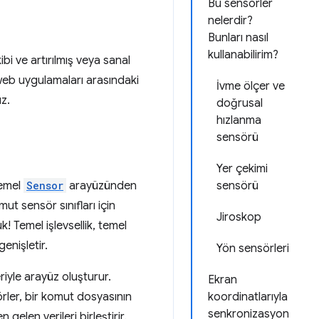
Bu sensörler
nelerdir?
Bunları nasıl
kullanabilirim?
i ve artırılmış veya sanal
e web uygulamaları arasındaki
İvme ölçer ve
z.
doğrusal
hızlanma
sensörü
Yer çekimi
temel
Sensor
arayüzünden
sensörü
ut sensör sınıfları için
Jiroskop
! Temel işlevsellik, temel
genişletir.
Yön sensörleri
riyle arayüz oluşturur.
Ekran
rler, bir komut dosyasının
koordinatlarıyla
senkronizasyon
gelen verileri birleştirir.