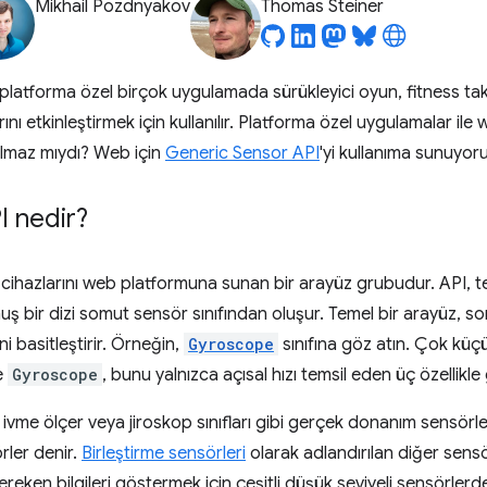
Mikhail Pozdnyakov
Thomas Steiner
latforma özel birçok uygulamada sürükleyici oyun, fitness takib
arını etkinleştirmek için kullanılır. Platforma özel uygulamalar il
lmaz mıydı? Web için
Generic Sensor API
'yi kullanıma sunuyoru
I nedir?
 cihazlarını web platformuna sunan bir arayüz grubudur. API, 
ş bir dizi somut sensör sınıfından oluşur. Temel bir arayüz, som
i basitleştirir. Örneğin,
Gyroscope
sınıfına göz atın. Çok küçük
ve
Gyroscope
, bunu yalnızca açısal hızı temsil eden üç özellikle 
n ivme ölçer veya jiroskop sınıfları gibi gerçek donanım sensörle
rler denir.
Birleştirme sensörleri
olarak adlandırılan diğer sensö
eken bilgileri göstermek için çeşitli düşük seviyeli sensörlerden 