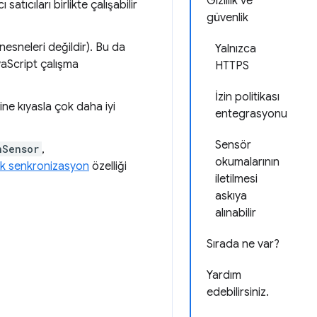
Gizlilik ve
atıcıları birlikte çalışabilir
güvenlik
nesneleri değildir). Bu da
Yalnızca
avaScript çalışma
HTTPS
İzin politikası
ine kıyasla çok daha iyi
entegrasyonu
Sensör
nSensor
,
okumalarının
ik senkronizasyon
özelliği
iletilmesi
askıya
alınabilir
Sırada ne var?
Yardım
edebilirsiniz.