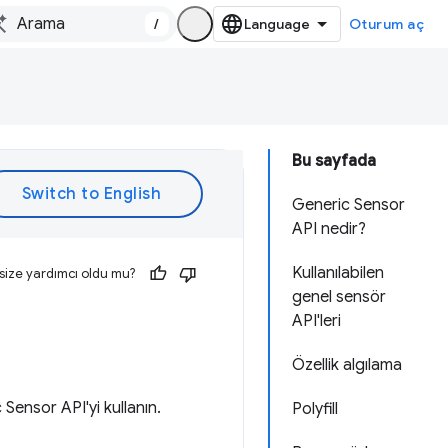
/
Oturum aç
Bu sayfada
Generic Sensor
API nedir?
Kullanılabilen
size yardımcı oldu mu?
genel sensör
API'leri
Özellik algılama
Sensor API'yi kullanın.
Polyfill