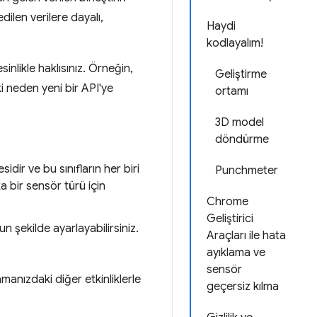
ilen verilere dayalı,
Haydi
kodlayalım!
nlikle haklısınız. Örneğin,
Geliştirme
ki neden yeni bir API'ye
ortamı
3D model
döndürme
idir ve bu sınıfların her biri
Punchmeter
a bir sensör türü için
Chrome
Geliştirici
n şekilde ayarlayabilirsiniz.
Araçları ile hata
ayıklama ve
sensör
anızdaki diğer etkinliklerle
geçersiz kılma