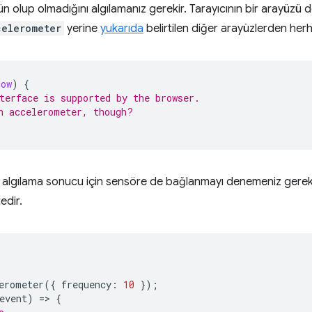
ün olup olmadığını algılamanız gerekir. Tarayıcının bir arayüzü
celerometer
yerine
yukarıda
belirtilen diğer arayüzlerden herha
dow
)
{
terface is supported by the browser.
n accelerometer, though?
ik algılama sonucu için sensöre de bağlanmayı denemeniz gereki
edir.
erometer
({
frequency
:
10
});
event
)
=
>
{