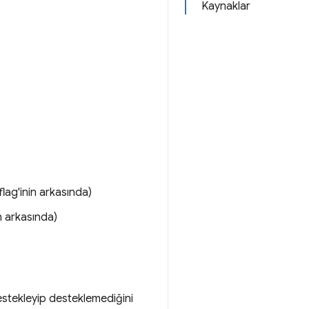
Kaynaklar
flag'inin arkasında)
n arkasında)
estekleyip desteklemediğini