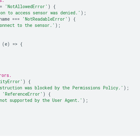
s.
=
'NotAllowedError'
)
{
on to access sensor was denied.'
);
name
===
'NotReadableError'
)
{
onnect to the sensor.'
);
(
e
)
=
>
{
rors.
ityError'
)
{
struction was blocked by the Permissions Policy.'
);
'ReferenceError'
)
{
not supported by the User Agent.'
);