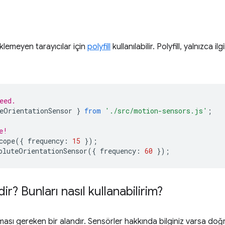
lemeyen tarayıcılar için
polyfill
kullanılabilir. Polyfill, yalnızca i
eed.
eOrientationSensor
}
from
'./src/motion-sensors.js'
;
e!
cope
({
frequency
:
15
});
oluteOrientationSensor
({
frequency
:
60
});
r? Bunları nasıl kullanabilirim?
pılması gereken bir alandır. Sensörler hakkında bilginiz varsa d