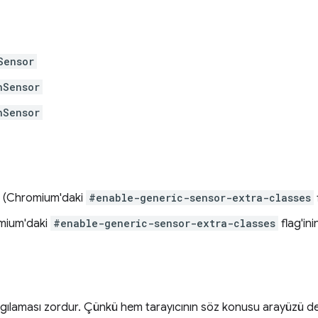
Sensor
nSensor
nSensor
(Chromium'daki
#enable-generic-sensor-extra-classes
mium'daki
#enable-generic-sensor-extra-classes
flag'ini
 algılaması zordur. Çünkü hem tarayıcının söz konusu arayüzü d