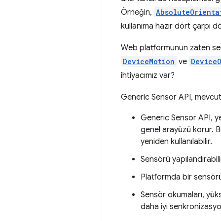
Örneğin,
AbsoluteOrienta
kullanıma hazır dört çarpı dö
Web platformunun zaten sensö
DeviceMotion
ve
DeviceO
ihtiyacımız var?
Generic Sensor API, mevcut 
Generic Sensor API, yeni
genel arayüzü korur. Bi
yeniden kullanılabilir.
Sensörü yapılandırabili
Platformda bir sensörün
Sensör okumaları, yüks
daha iyi senkronizasyo