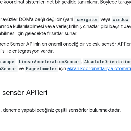
 koordinat sistemleri net bir şekilde tanımlanır. Böylece tarayıcı s
.
rayüzler DOM'a bağlı değildir (yani
navigator
veya
window
arında kullanılabilmesi veya yerleştirilmiş cihazlar gibi başsız J
ilmesi için gelecekte fırsatlar sunar.
eric Sensor API'nin en önemli önceliğidir ve eski sensör API'ler
I'si ile entegrasyon vardır.
oscope
,
LinearAccelerationSensor
,
AbsoluteOrientatio
nSensor
ve
Magnetometer
için
ekran koordinatlarıyla otomat
 sensör API'leri
a, deneme yapabileceğiniz çeşitli sensörler bulunmaktadır.