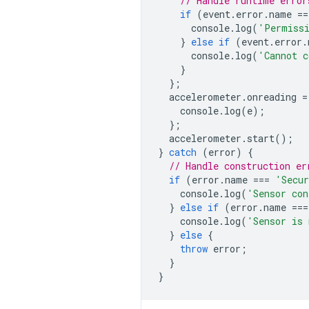
// Handle runtime error
if
(
event
.
error
.
name
==
console
.
log
(
'Permissi
}
else
if
(
event
.
error
.
console
.
log
(
'Cannot c
}
};
accelerometer
.
onreading
=
console
.
log
(
e
);
};
accelerometer
.
start
();
}
catch
(
error
)
{
// Handle construction er
if
(
error
.
name
===
'Secur
console
.
log
(
'Sensor con
}
else
if
(
error
.
name
===
console
.
log
(
'Sensor is 
}
else
{
throw
error
;
}
}