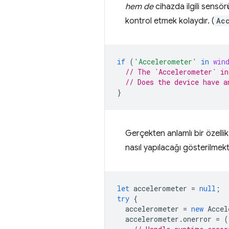
hem de
cihazda ilgili sensör
kontrol etmek kolaydır. (
Ac
if
(
'Accelerometer'
in
win
// The `Accelerometer` in
// Does the device have a
}
Gerçekten anlamlı bir özell
nasıl yapılacağı gösterilmekt
let
accelerometer
=
null
;
try
{
accelerometer
=
new
Accel
accelerometer
.
onerror
=
(