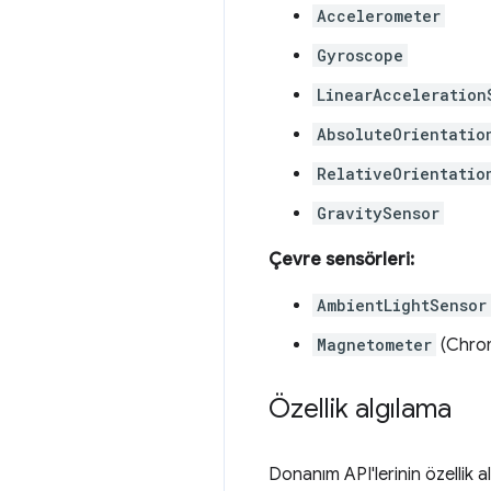
Accelerometer
Gyroscope
LinearAcceleration
AbsoluteOrientatio
RelativeOrientatio
GravitySensor
Çevre sensörleri:
AmbientLightSensor
Magnetometer
(Chro
Özellik algılama
Donanım API'lerinin özellik