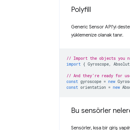
Polyfill
Generic Sensor API'yi destek
yüklemenize olanak tanır.
// Import the objects you n
import
{
Gyroscope
,
Absolut
// And they're ready for us
const
gyroscope
=
new
Gyros
const
orientation
=
new
Abs
Bu sensörler nelerdi
Sensörler, kısa bir giriş ya