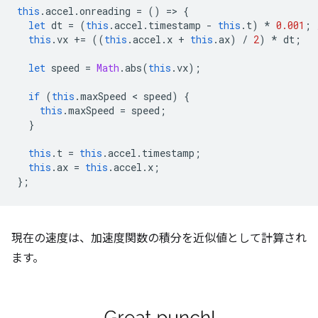
this
.
accel
.
onreading
=
()
=
>
{
let
dt
=
(
this
.
accel
.
timestamp
-
this
.
t
)
*
0.001
;
this
.
vx
+=
((
this
.
accel
.
x
+
this
.
ax
)
/
2
)
*
dt
;
let
speed
=
Math
.
abs
(
this
.
vx
);
if
(
this
.
maxSpeed
 < 
speed
)
{
this
.
maxSpeed
=
speed
;
}
this
.
t
=
this
.
accel
.
timestamp
;
this
.
ax
=
this
.
accel
.
x
;
};
現在の速度は、加速度関数の積分を近似値として計算され
ます。