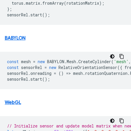
torus
.
matrix
.
fromArray
(
rotationMatrix
);
};
sensorRel
.
start
();
BABYLON
const
mesh
=
new
BABYLON
.
Mesh
.
CreateCylinder
(
'mesh'
,
const
sensorRel
=
new
RelativeOrientationSensor
({
fr
sensorRel
.
onreading
=
()
=
>
mesh
.
rotationQuaternion
.
sensorRel
.
start
();
WebGL
// Initialize sensor and update model matrix when ne