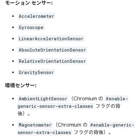
モーション センサー:
Accelerometer
Gyroscope
LinearAccelerationSensor
AbsoluteOrientationSensor
RelativeOrientationSensor
GravitySensor
環境センサー:
AmbientLightSensor
（Chromium の
#enable-
generic-sensor-extra-classes
フラグの背
後）。
Magnetometer
（Chromium の
#enable-generic-
sensor-extra-classes
フラグの背後）。