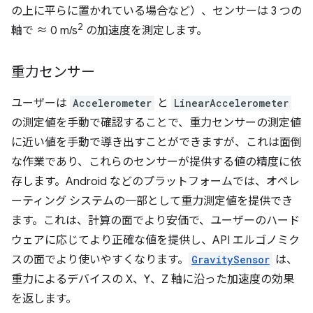
の上に平らに置かれている場合など）、センサーは 3 つの
2
軸で ≈ 0 m/s
の加速度を測定します。
重力センサー
ユーザーは
Accelerometer
と
LinearAccelerometer
の測定値を手動で確認することで、重力センサーの測定値
に近い値を手動で導き出すことができますが、これは面倒
な作業であり、これらのセンサーが提供する値の精度に依
存します。Android などのプラットフォームでは、オペレ
ーティング システムの一部として重力測定値を提供でき
ます。これは、計算の面でより安価で、ユーザーのハード
ウェアに応じてより正確な値を提供し、API エルゴノミク
スの面でより使いやすくなります。
GravitySensor
は、
重力によるデバイスの X、Y、Z 軸に沿った加速度の効果
を返します。