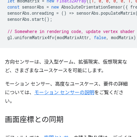
let
modMatrix
=
new
Float32Array
([
1
,
0
,
0
,
0
,
0
,
1
,
const
sensorAbs
=
new
AbsoluteOrientationSensor
({
fr
sensorAbs
.
onreading
=
()
=
>
sensorAbs
.
populateMatrix
sensorAbs
.
start
();
// Somewhere in rendering code, update vertex shader
gl
.
uniformMatrix4fv
(
modMatrixAttr
,
false
,
modMatrix
)
方向センサーは、没入型ゲーム、拡張現実、仮想現実な
ど、さまざまなユースケースを可能にします。
モーション センサー、高度なユースケース、要件の詳細
については、
モーション センサーの説明
をご覧くださ
い。
画面座標との同期