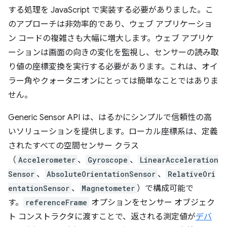
する処理を JavaScript で実装する必要がありました。こ
のアプローチは非効率的であり、ウェブ アプリケーショ
ン コードの複雑さも大幅に増大します。ウェブ アプリケ
ーションは画面の向きの変化を監視し、センサーの読み取
り値の座標変換を実行する必要があります。これは、オイ
ラー角やクォータニオンにとっては簡単なことではありま
せん。
Generic Sensor API は、はるかにシンプルで信頼性の高
いソリューションを提供します。ローカル座標系は、定義
されたすべての空間センサー クラス
（
Accelerometer
、
Gyroscope
、
LinearAcceleration
Sensor
、
AbsoluteOrientationSensor
、
RelativeOri
entationSensor
、
Magnetometer
）で構成可能で
す。
referenceFrame
オプションをセンサー オブジェク
ト コンストラクタに渡すことで、返される測定値が
デバ