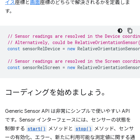
イス
座標と
画面
座標のどちらで解決されるかを定義しま
す。
// Sensor readings are resolved in the Device coordi
// Alternatively, could be RelativeOrientationSensor
const
sensorRelDevice
=
new
RelativeOrientationSenso
// Sensor readings are resolved in the Screen coordi
const
sensorRelScreen
=
new
RelativeOrientationSenso
コーディングを始めましょう。
Generic Sensor API は非常にシンプルで使いやすい API
です。Sensor インターフェースには、センサーの状態を
制御する
start()
メソッドと
stop()
メソッド、センサ
ーの有効化、エラー、新たに利用可能な測定値に関する通