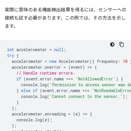
実際に意味のある機能検出結果を得るには、センサーへの
接続も試す必要があります。この例では、その方法を示し
ます。
let
accelerometer
=
null
;
try
{
accelerometer
=
new
Accelerometer
({
frequency
:
10
accelerometer
.
onerror
=
(
event
)
=
>
{
// Handle runtime errors.
if
(
event
.
error
.
name
===
'NotAllowedError'
)
{
console
.
log
(
'Permission to access sensor was d
}
else
if
(
event
.
error
.
name
===
'NotReadableErro
console
.
log
(
'Cannot connect to the sensor.'
);
}
};
accelerometer
.
onreading
=
(
e
)
=
>
{
console
.
log
(
e
);
};