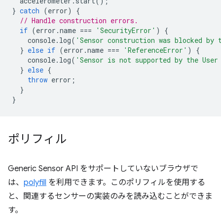
accelerometer
.
start
();
}
catch
(
error
)
{
// Handle construction errors.
if
(
error
.
name
===
'SecurityError'
)
{
console
.
log
(
'Sensor construction was blocked by 
}
else
if
(
error
.
name
===
'ReferenceError'
)
{
console
.
log
(
'Sensor is not supported by the User
}
else
{
throw
error
;
}
}
ポリフィル
Generic Sensor API をサポートしていないブラウザで
は、
polyfill
を利用できます。このポリフィルを使用する
と、関連するセンサーの実装のみを読み込むことができま
す。