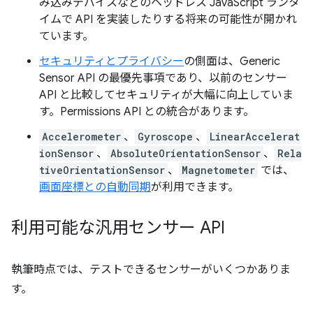
み込みデバイスなどのヘッドレス JavaScript ランタ
イムで API を実装したりする将来の可能性が開かれ
ています。
セキュリティとプライバシー
の側面は、Generic
Sensor API の最優先事項であり、以前のセンサー
API と比較してセキュリティが大幅に向上していま
す。Permissions API との統合があります。
Accelerometer
、
Gyroscope
、
LinearAccelerat
ionSensor
、
AbsoluteOrientationSensor
、
Rela
tiveOrientationSensor
、
Magnetometer
では、
画面座標との自動同期
が利用できます。
利用可能な汎用センサー API
執筆時点では、テストできるセンサーがいくつかありま
す。