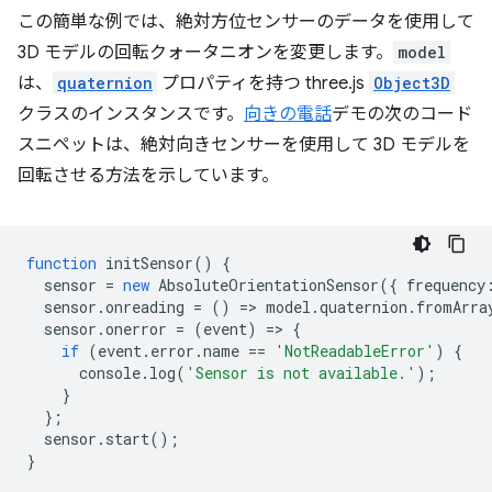
この簡単な例では、絶対方位センサーのデータを使用して
3D モデルの回転クォータニオンを変更します。
model
は、
quaternion
プロパティを持つ three.js
Object3D
クラスのインスタンスです。
向きの電話
デモの次のコード
スニペットは、絶対向きセンサーを使用して 3D モデルを
回転させる方法を示しています。
function
initSensor
()
{
sensor
=
new
AbsoluteOrientationSensor
({
frequency
sensor
.
onreading
=
()
=
>
model
.
quaternion
.
fromArra
sensor
.
onerror
=
(
event
)
=
>
{
if
(
event
.
error
.
name
==
'NotReadableError'
)
{
console
.
log
(
'Sensor is not available.'
);
}
};
sensor
.
start
();
}