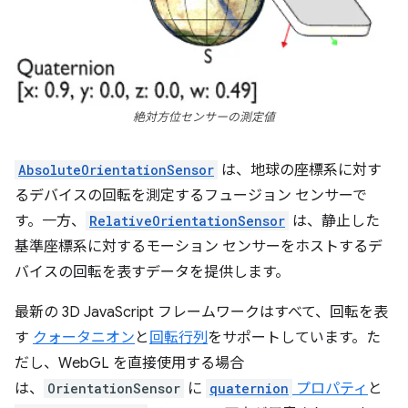
絶対方位センサーの測定値
AbsoluteOrientationSensor
は、地球の座標系に対す
るデバイスの回転を測定するフュージョン センサーで
す。一方、
RelativeOrientationSensor
は、静止した
基準座標系に対するモーション センサーをホストするデ
バイスの回転を表すデータを提供します。
最新の 3D JavaScript フレームワークはすべて、回転を表
す
クォータニオン
と
回転行列
をサポートしています。た
だし、WebGL を直接使用する場合
は、
OrientationSensor
に
quaternion
プロパティ
と