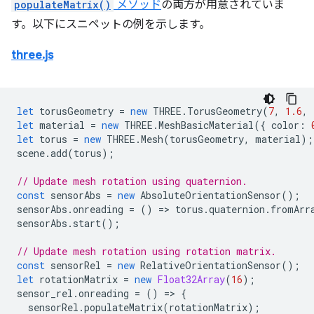
populateMatrix()
メソッド
の両方が用意されていま
す。以下にスニペットの例を示します。
three.js
let
torusGeometry
=
new
THREE
.
TorusGeometry
(
7
,
1.6
,
let
material
=
new
THREE
.
MeshBasicMaterial
({
color
:
let
torus
=
new
THREE
.
Mesh
(
torusGeometry
,
material
);
scene
.
add
(
torus
);
// Update mesh rotation using quaternion.
const
sensorAbs
=
new
AbsoluteOrientationSensor
();
sensorAbs
.
onreading
=
()
=
>
torus
.
quaternion
.
fromArr
sensorAbs
.
start
();
// Update mesh rotation using rotation matrix.
const
sensorRel
=
new
RelativeOrientationSensor
();
let
rotationMatrix
=
new
Float32Array
(
16
);
sensor_rel
.
onreading
=
()
=
>
{
sensorRel
.
populateMatrix
(
rotationMatrix
);