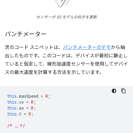
センサーが 3D モデルの向きを更新
パンチメーター
次のコード スニペットは、
パンチメーターのデモ
から抽
出したものです。このコードは、デバイスが最初に静止し
ていると仮定して、線形加速度センサーを使用してデバイ
スの最大速度を計算する方法を示しています。
this
.
maxSpeed
=
0
;
this
.
vx
=
0
;
this
.
ax
=
0
;
this
.
t
=
0
;
/* … */